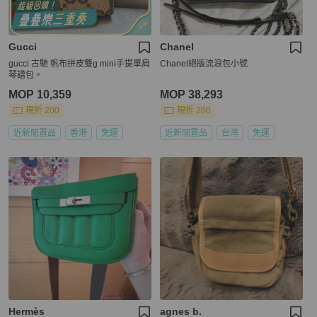
Gucci
Chanel
gucci 古馳 帆布拼皮雙g mini手提單肩
Chanel絕版流浪包小號
琴譜包。
MOP 10,359
MOP 38,293
現折 200
現折 200
近新閒置品
香港
免運
近新閒置品
台灣
免運
Hermès
agnes b.