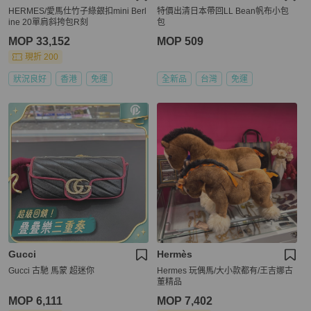
HERMES/愛馬仕竹子綠銀扣mini Berl
特價出清日本帶回LL Bean帆布小包
ine 20單肩斜挎包R刻
包
MOP 33,152
MOP 509
現折 200
狀況良好
香港
免運
全新品
台灣
免運
Gucci
Hermès
Gucci 古馳 馬蒙 超迷你
Hermes 玩偶馬/大小款都有/王吉娜古
董精品
MOP 6,111
MOP 7,402