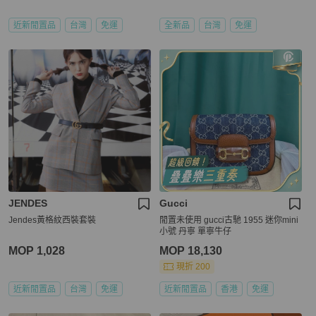
近新閒置品
台灣
免運
全新品
台灣
免運
JENDES
Gucci
Jendes黃格紋西裝套裝
閒置未使用 gucci古馳 1955 迷你mini
小號 丹寧 單寧牛仔
MOP 1,028
MOP 18,130
現折 200
近新閒置品
台灣
免運
近新閒置品
香港
免運