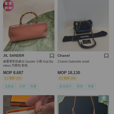
JIL SANDER
Chanel
🎁夏季折扣🎁Jil Sander 小款 Goji Ba
Chanel Gabrielle small
mboo 竹節包 粉色
MOP 8,687
MOP 18,130
現折 200
現折 200
全新品
台灣
免運
狀況尚可
香港
免運