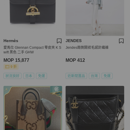
Hermès
JENDES
愛馬仕 Glennan Compact 零皮夾 K S
Jendes兩側開衩毛感針織褲
wift 黑色 二手 GHW
MOP 15,877
MOP 412
9 折
狀況良好
日本
免運
近新閒置品
台灣
免運