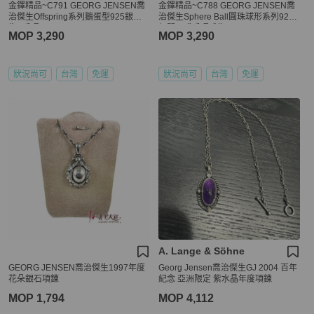
金鐸精品~C791 GEORG JENSEN喬
金鐸精品~C788 GEORG JENSEN喬
治傑生Offspring系列鵝蛋型925銀戒
治傑生Sphere Ball圓珠球形系列925
指&手環
銀開口式手環戒指
MOP 3,290
MOP 3,290
狀況尚可
台灣
免運
狀況尚可
台灣
免運
A. Lange & Söhne
GEORG JENSEN喬治傑生1997年度
Georg Jensen喬治傑生GJ 2004 百年
花朵銀石項錬
紀念 亞洲限定 紫水晶年度項鍊
MOP 1,794
MOP 4,112