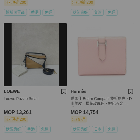
現折 200
現折 200
近新閒置品
香港
免運
狀況良好
台灣
免運
LOEWE
Hermès
Loewe Puzzle Small
愛馬仕 Bearn Compact 雙折皮夾，D
山羊皮，櫻花玫瑰色，銀色五金，二
手
MOP 13,261
MOP 14,754
現折 200
9 折
狀況良好
香港
免運
狀況良好
日本
免運