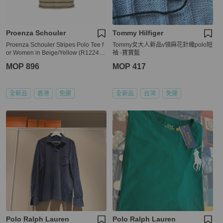
Proenza Schouler
Tommy Hilfiger
Proenza Schouler Stripes Polo Tee f
Tommy女大人新品v領麻花針織polo短
or Women in Beige/Yellow (R122415
袖 -寶寶藍
-JCP05-10904-0)
MOP 896
MOP 417
全新品
香港
免運
全新品
台灣
免運
Polo Ralph Lauren
Polo Ralph Lauren