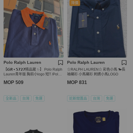
降價
Polo Ralph Lauren
Polo Ralph Lauren
【𝙂𝙍 • 𝟱𝟳𝟮𝟳精品藏 ✨】 Polo Ralph
☆RALPH LAUREN☆ 彩色小馬 🐎長
Lauren青年版 胸前小logo 短T /Polo
袖襯衫 小馬襯衫 刺綉小馬LOGO
衫
MOP 509
MOP 831
全新品
台灣
免運
近新閒置品
台灣
免運