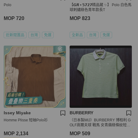
Polo
【𝙂𝙍 • 𝟱𝟳𝟮𝟳精品藏 ✨】 Polo 白色馬
球刺繡綠色青年款長T
MOP 720
MOP 823
近新閒置品
台灣
免運
全新品
台灣
免運
Issey Miyake
BURBERRY
Homme Plisse 短袖Polo衫
（日本製MIJ）BURBERRY 博柏利 G
OLF高爾夫球 戰馬 女青蘋綠條紋短袖
POLO衫L
MOP 2,134
MOP 509