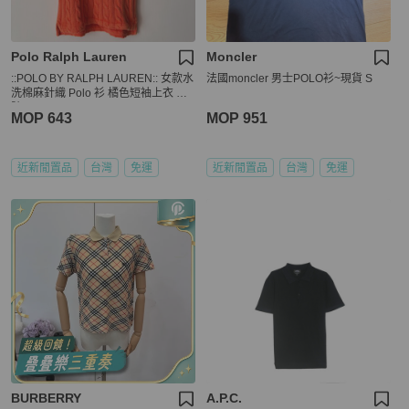
Polo Ralph Lauren
Moncler
::POLO BY RALPH LAUREN:: 女款水
法國moncler 男士POLO衫~現貨 S
洗棉麻針織 Polo 衫 橘色短袖上衣 M
號
MOP 643
MOP 951
近新閒置品
台灣
免運
近新閒置品
台灣
免運
BURBERRY
A.P.C.