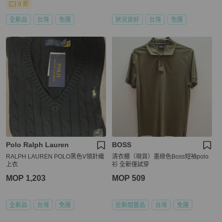
9 折
全新品
台灣
免運
狀況良好
台灣
免運
Polo Ralph Lauren
BOSS
RALPH LAUREN POLO黑色V領針織
清衣櫃（現貨）墨綠色Boss短袖polo
上衣
衫 全新僅試穿
MOP 1,203
MOP 509
全新品
台灣
免運
近新閒置品
台灣
免運