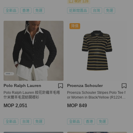
現折 128
全新品
香港
免運
近新閒置品
台灣
免運
降價
Polo Ralph Lauren
Proenza Schouler
Polo Ralph Lauren 絞花針織羊毛喀
Proenza Schouler Stripes Polo Tee f
什米爾羊毛混紡開襟衫
or Women in Black/Yellow (R122415
-JCP05-10203-0)
MOP 2,051
MOP 849
全新品
台灣
免運
全新品
香港
免運