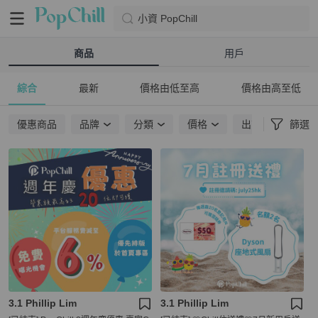
小資 PopChill
商品
用戶
綜合
最新
價格由低至高
價格由高至低
優惠商品
品牌
分類
價格
出貨地點
篩選
3.1 Phillip Lim
3.1 Phillip Lim