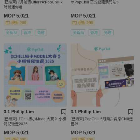
[已結束] 7月暑假Offers💖PopChill x
🎊PopChill 正式登陸澳門站✨
時昌迷你倉
MOP 5,021
MOP 5,021
現折 200
現折 200
全新品
香港
免運
全新品
香港
免運
3.1 Phillip Lim
3.1 Phillip Lim
[已結束]《Chill級小Model大賽 》小模
[已結束] PopChill 5月商戶賣家Chill送
特兒徵選2025
禮🎁
MOP 5,021
MOP 5,021
現折 200
現折 200