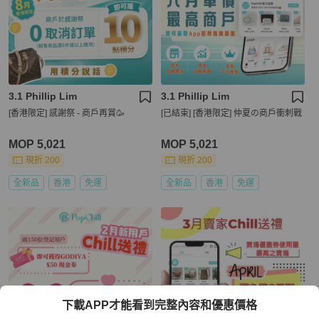
3.1 Phillip Lim
3.1 Phillip Lim
[香港限定] 感謝祭 - 商戶再賞🥳
[已結束] [香港限定] 仲夏の商戶衝刺戰
MOP 5,021
MOP 5,021
現折 200
現折 200
全新品
香港
免運
全新品
香港
免運
下載APP才能看到完整內容和優惠價格