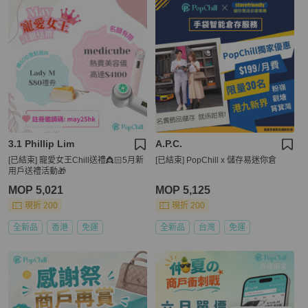
3.1 Phillip Lim
A.P.C.
[已結束] 寵愛女王Chill送禮👸🏻5月新
[已結束] PopChill x 儲存易迷你倉
用戶送禮活動🎁
MOP 5,021
MOP 5,125
現折 200
現折 200
全新品
香港
免運
全新品
台灣
免運