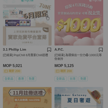
3.1 Phillip Lim
A.P.C.
[已結束] PopChill 6月賣家Chill送禮
[已結束] 為環保出一分力♻️ 1000元等
你來拎
MOP 5,021
MOP 5,125
現折 200
現折 200
全新品
香港
免運
全新品
台灣
免運