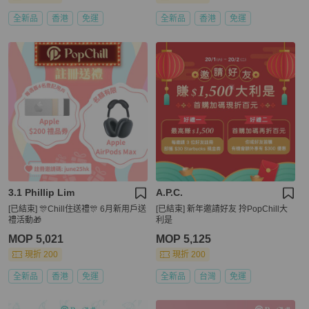
全新品
香港
免運
全新品
香港
免運
3.1 Phillip Lim
A.P.C.
[已結束] 🎊Chill住送禮🎊 6月新用戶送
[已結束] 新年邀請好友 拎PopChill大
禮活動🎁
利是
MOP 5,021
MOP 5,125
現折 200
現折 200
全新品
香港
免運
全新品
台灣
免運