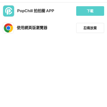
PopChill 拍拍圈 APP
下載
3.1 Phillip Lim
3.1 Phillip Lim
[已結束] 2月新用戶Chill送禮🎁
[已結束] PopChill 3月賣家Chill送禮🎁
使用網頁版瀏覽器
忍痛放棄
MOP 5,021
MOP 5,021
現折 200
現折 200
全新品
香港
免運
全新品
香港
免運
篩選
重設
品牌
分類
尺寸
A.P.C.
3.1 Phillip Lim
價格