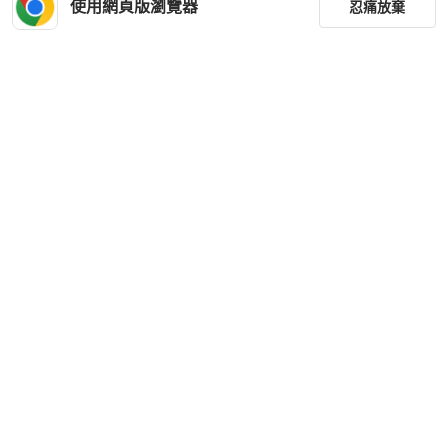
使用網頁版瀏覽器
忍痛放棄
篩選
重設
品牌
分類
尺寸
價格
商品狀況
下載 PopChill APP
出貨地點