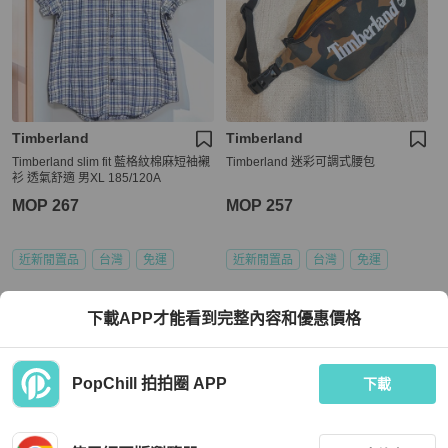
Timberland
Timberland
Timberland slim fit 藍格紋棉麻短袖襯
Timberland 迷彩可調式腰包
衫 透氣舒適 男XL 185/120A
MOP 267
MOP 257
近新閒置品
台灣
免運
近新閒置品
台灣
免運
下載APP才能看到完整內容和優惠價格
PopChill 拍拍圈 APP
下載