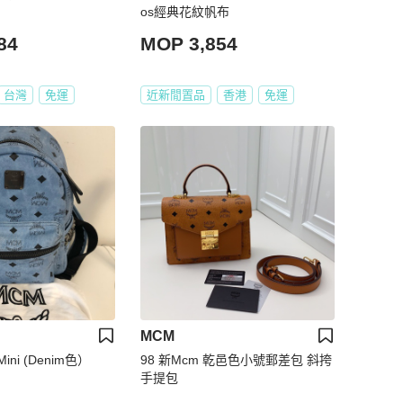
os經典花紋帆布
84
MOP 3,854
台灣
免運
近新閒置品
香港
免運
MCM
ini (Denim色）
98 新Mcm 乾邑色小號郵差包 斜挎
手提包