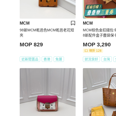
MCM
MCM
98新MCM乾邑色MCM乾邑老花短
MCM棕色金扣錢包卡包1
夾
8新配件盒子塵袋保
MOP 829
MOP 3,290
現折 128
近新閒置品
香港
免運
狀況良好
台灣