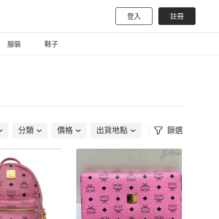
登入
註冊
服裝
鞋子
分類
價格
出貨地點
篩選