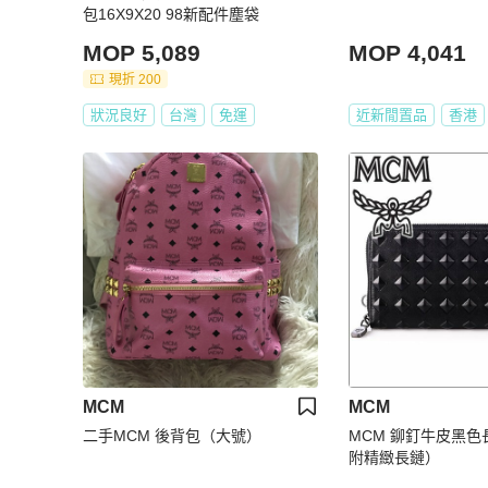
包16X9X20 98新配件塵袋
MOP 5,089
MOP 4,041
現折 200
狀況良好
台灣
免運
近新閒置品
香港
MCM
MCM
二手MCM 後背包（大號）
MCM 鉚釘牛皮黑
附精緻長鏈）