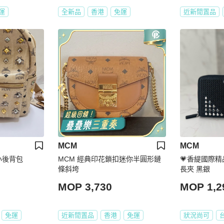
運
全新品
香港
免運
近新閒置品
MCM
MCM
小後背包
MCM 經典印花鎖扣迷你半圓形鏈
💗香緹國際精品
條斜垮
長夾 黑銀
MOP 3,730
MOP 1,2
免運
近新閒置品
香港
免運
狀況尚可