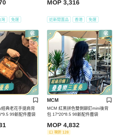
70
MOP 3,316
台灣
免運
近新閒置品
香港
免運
MCM
kelly經典老花手提肩背
MCM 紅黑拼色雙側鉚釘mini後背
4*9.5 99新配件塵袋
包 17*20*8.5 98新配件塵袋
31
MOP 4,832
現折 128