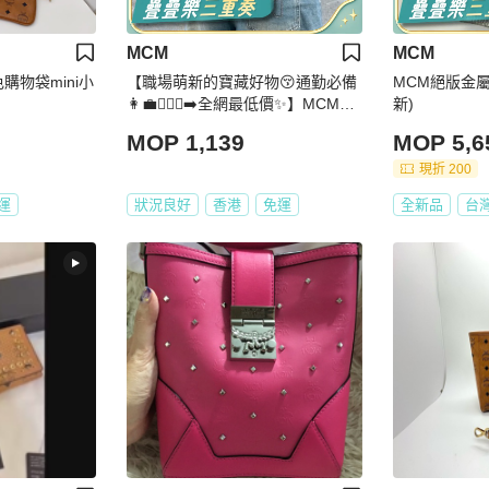
MCM
MCM
購物袋mini小
【職場萌新的寶藏好物😚通勤必備
MCM絕版金屬
👩‍💼🏃🏻‍♀️‍➡️全網最低價✨】MCMM
新)
CM米色滿LOGO鉚釘雙肩包
MOP 1,139
MOP 5,6
現折 200
運
狀況良好
香港
免運
全新品
台