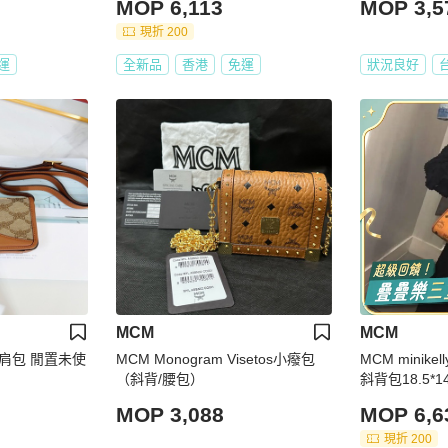
MOP 6,113
MOP 3,5
現折 200
運
全新品
香港
免運
狀況良好
MCM
MCM
单肩包 閒置未使
MCM Monogram Visetos小癈包
️MCM mini
（斜背/腰包）
斜背包18.5*1
MOP 3,088
MOP 6,6
現折 200