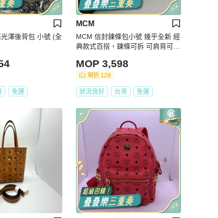
MCM
光澤後背包 小號 (全
MCM 信封鍊條包小號 幾乎全新 經
典款式百搭，鍊條可拆 可肩背可斜
背 尺寸18*12
54
MOP 3,598
現折 128
灣
免運
狀況良好
台灣
免運