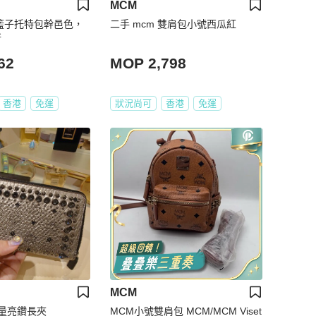
MCM
菜籃子托特包幹邑色，
二手 mcm 雙肩包小號西瓜紅
新
62
MOP 2,798
香港
免運
狀況尚可
香港
免運
MCM
限量亮鑽長夾
MCM小號雙肩包 MCM/MCM Viset