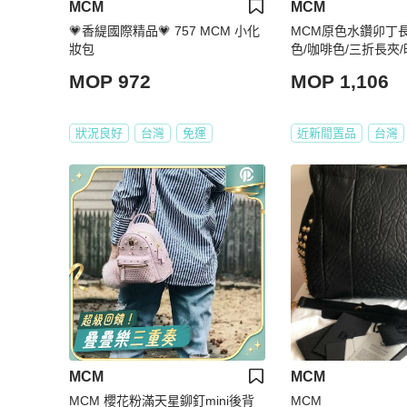
MCM
MCM
💗香緹國際精品💗 757 MCM 小化
MCM原色水鑽卯丁長
妝包
色/咖啡色/三折長夾
MOP 972
MOP 1,106
狀況良好
台灣
免運
近新閒置品
台灣
MCM
MCM
MCM 櫻花粉滿天星鉚釘mini後背
MCM