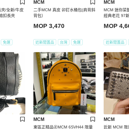
MCM
MCM
夾/全新/牛皮
二手MCM 真皮 卯釘水桶包(肩背斜
MCM 迷你
/暗扣長夾
背包）
經典老花 97
MOP 3,470
MOP 4,6
免運
近新閒置品
台灣
免運
近新閒置品
MCM
MCM
東區正精品㊣MCM 6SVH44 限量
近新 MCM 