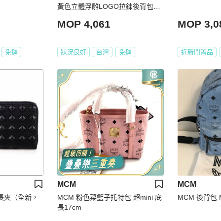
黃色立體浮雕LOGO拉鍊後背包小
款 RZ4854
MOP 4,061
MOP 3,0
免運
狀況良好
台灣
免運
近新閒置品
MCM
MCM
色長夾（全新，
MCM 粉色菜籃子托特包 超mini 底
MCM 後背包 M
長17cm