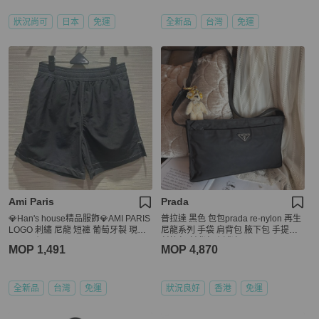
狀況尚可
日本
免運
全新品
台灣
免運
Ami Paris
Prada
💎Han's house精品服飾💎AMI PARIS
普拉達 黑色 包包prada re-nylon 再生
LOGO 刺繡 尼龍 短褲 葡萄牙製 現貨
尼龍系列 手袋 肩背包 腋下包 手提包
S/XL原價8100
斜挎包 斜背包 側背包
MOP 1,491
MOP 4,870
全新品
台灣
免運
狀況良好
香港
免運