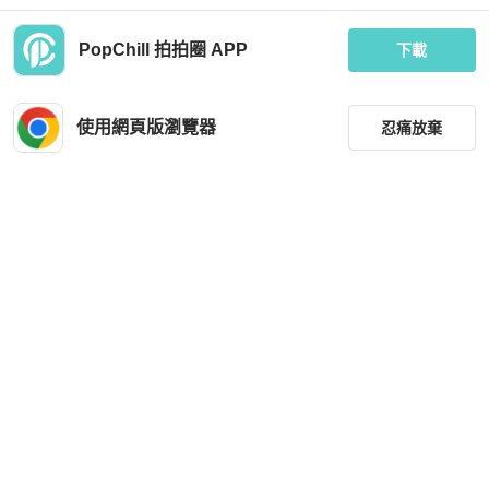
PopChill 拍拍圈 APP
下載
Prada
Prada
PRADA 尼龍雙肩包 粉紅色 正品 110
Prada 尼龍包
297
使用網頁版瀏覽器
忍痛放棄
MOP 2,526
MOP 3,313
狀況尚可
日本
免運
狀況良好
台灣
免運
篩選
重設
品牌
分類
尺寸
Prada
Saint Laurent
價格