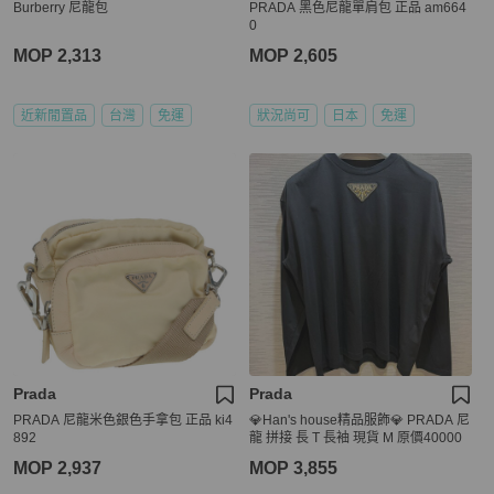
Burberry 尼龍包
PRADA 黑色尼龍單肩包 正品 am664
0
MOP 2,313
MOP 2,605
近新閒置品
台灣
免運
狀況尚可
日本
免運
Prada
Prada
PRADA 尼龍米色銀色手拿包 正品 ki4
💎Han's house精品服飾💎 PRADA 尼
892
龍 拼接 長 T 長袖 現貨 M 原價40000
MOP 2,937
MOP 3,855