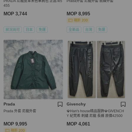
PRADA 尼龍皮革米色單肩包 正品 ki5
Prada外套 尼龍外套 教練外套
455
MOP 3,744
MOP 8,995
現折 200
狀況尚可
日本
免運
全新品
台灣
免運
Prada
Givenchy
Prada 外套 尼龍外套
💎Han's house精品服飾💎GIVENCH
Y 紀梵希 刺繡 尼龍 長褲 原價42500
MOP 9,995
MOP 4,061
現折 200