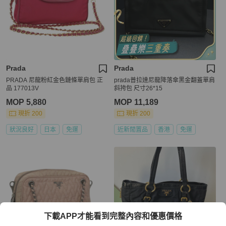
Prada
Prada
PRADA 尼龍粉紅金色鏈條單肩包 正
prada普拉達尼龍降落傘黑金翻蓋單肩
品 177013V
斜挎包 尺寸26*15
MOP 5,880
MOP 11,189
現折 200
現折 200
狀況良好
日本
免運
近新閒置品
香港
免運
下載APP才能看到完整內容和優惠價格