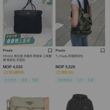
Prada
Prada
PRADA 普拉達 尼龍布 降落傘 三角徽
🏷️ Prada 尼龍厚背包
標 單肩包 手提包
MOP 4,020
MOP 5,526
安心購折抵
現折 200
狀況良好
香港
免運
近新閒置品
台灣
免運