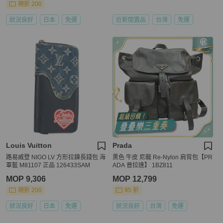
現折 200
狀況良好
日本
免運
近新閒置品
台灣
免運
Louis Vuitton
Prada
路易威登 NIGO LV 方形拉鍊長錢包 海
黑色 牛皮 尼龍 Re-Nylon 肩背包【PR
軍藍 M81107 正品 126433SAM
ADA 普拉達】 1BZ811
MOP 9,306
MOP 12,799
現折 200
95 折
狀況良好
日本
免運
狀況良好
台灣
免運