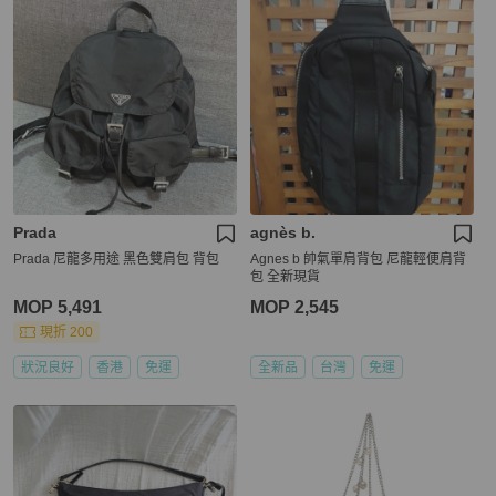
Prada
agnès b.
Prada 尼龍多用途 黑色雙肩包 背包
Agnes b 帥氣單肩背包 尼龍輕便肩背
包 全新現貨
MOP 5,491
MOP 2,545
現折 200
狀況良好
香港
免運
全新品
台灣
免運