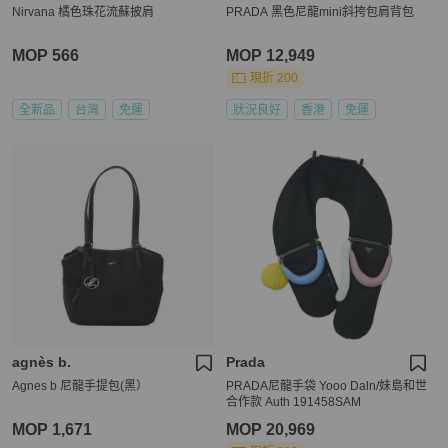
Nirvana 橘色珠花流蘇披肩
PRADA 黑色尼龍mini斜挎包肩背包
MOP 566
MOP 12,949
現折 200
全新品
台灣
免運
狀況良好
香港
免運
agnès b.
Prada
Agnes b 尼龍手提包(黑）
PRADA尼龍手袋 Yooo Daln/妹島和世
合作款 Auth 191458SAM
MOP 1,671
MOP 20,969