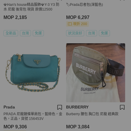
💎Han's house精品服飾💎Y-3 Y3 防
🏷Prada忍者包(深藍色)
水 尼龍 後背包 現貨 原價12500
MOP 2,185
MOP 6,297
現折 200
全新品
台灣
免運
狀況良好
台灣
免運
Prada
BURBERRY
PRADA 尼龍鏈條單肩包，藍綠色，金
Burberry 腰包 胸口包 尼龍 經典款
色，正品，貨號 156453V
MOP 9,306
MOP 3,084