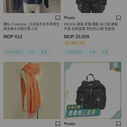
Prada
藏私·Collection_日本製羊毛冬季學生
PRADA 限量 尼龍 機能 多口袋 連帽
兩本線水手服古著上衣
外套 近新閒置 買近約13萬 割愛收藏7
9800買到賺到🤎
MOP 612
MOP 20,509
現折 200
近新閒置品
台灣
免運
近新閒置品
台灣
免運
Prada