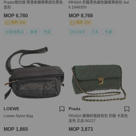
Prada/普拉達 降落傘鏈條單肩包黑色
PRADA 尼龍黑色銀色鏈條單肩包 Aut
金扣
h 184635V
MOP 6,780
MOP 8,768
現折 200
現折 200
近新閒置品
香港
免運
狀況良好
日本
免運
LOEWE
Prada
Loewe Nylon Bag
PRADA 鏈條絎縫肩背包 尼龍 卡其色
金色 正品 90227
MOP 1,865
MOP 3,873