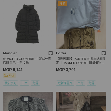
降價
Moncler
Porter
MONCLER CHONDRILLE 羽絨外套
【絕版割愛】PORTER 90週年終極限
尼龍 黑色 二手 女款
定 ｜ TANKER COYOTE 限量植物性
尼龍肩背包（郊狼色）
MOP 9,141
MOP 3,701
9 折
狀況良好
日本
免運
近新閒置品
台灣
免運