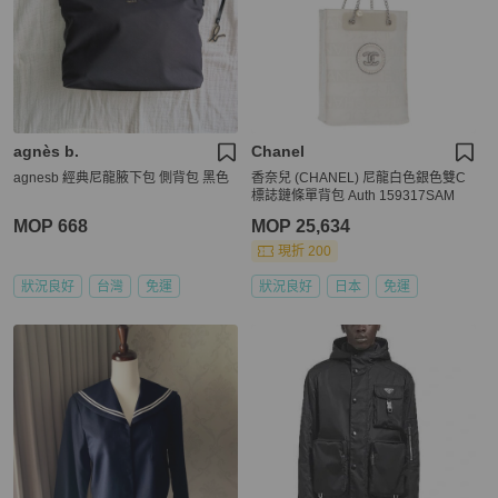
agnès b.
Chanel
agnesb 經典尼龍腋下包 側背包 黑色
香奈兒 (CHANEL) 尼龍白色銀色雙C
標誌鏈條單背包 Auth 159317SAM
MOP 668
MOP 25,634
現折 200
狀況良好
台灣
免運
狀況良好
日本
免運