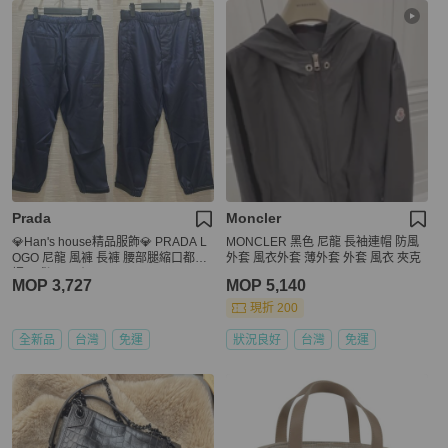
Prada
Moncler
💎Han's house精品服飾💎 PRADA L
MONCLER 黑色 尼龍 長袖連帽 防風
OGO 尼龍 風褲 長褲 腰部腿縮口都可
外套 風衣外套 薄外套 外套 風衣 夾克
調 現貨 46原價 25000
MOP 3,727
MOP 5,140
現折 200
全新品
台灣
免運
狀況良好
台灣
免運