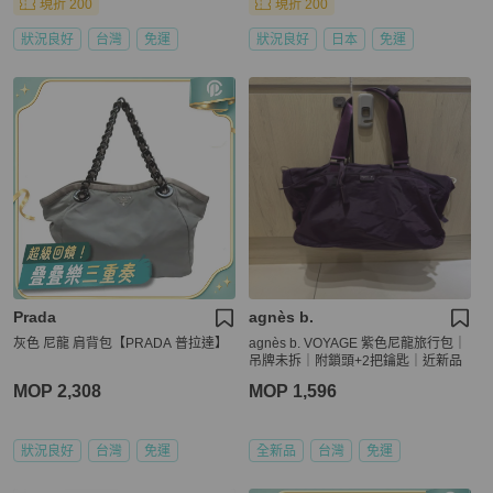
現折 200
現折 200
狀況良好
台灣
免運
狀況良好
日本
免運
Prada
agnès b.
灰色 尼龍 肩背包【PRADA 普拉達】
agnès b. VOYAGE 紫色尼龍旅行包｜
吊牌未拆｜附鎖頭+2把鑰匙｜近新品
MOP 2,308
MOP 1,596
狀況良好
台灣
免運
全新品
台灣
免運