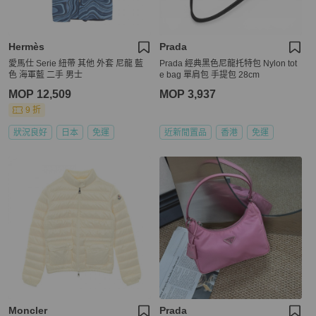
Hermès
Prada
愛馬仕 Serie 紐帶 其他 外套 尼龍 藍
Prada 經典黑色尼龍托特包 Nylon tot
色 海軍藍 二手 男士
e bag 單肩包 手提包 28cm
MOP 12,509
MOP 3,937
9 折
狀況良好
日本
免運
近新閒置品
香港
免運
Moncler
Prada