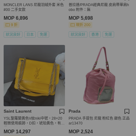
MONCLER LANS 尼龍羽絨外套 米色
普拉達/PRADA經典尼龍 皮肩帶單肩h
#00 二手女款
obo 附件：無
MOP 6,896
MOP 5,698
9 折
現折 200
狀況良好
日本
免運
狀況良好
香港
免運
Saint Laurent
Prada
YSL聖羅蘭黃色V紋niki中號，28×20
PRADA 手提包 尼龍 粉紅色 銀色 正品
輕微使用痕跡，D扣，琥珀黃色，有塵
ar13470
袋
MOP 14,297
MOP 2,524