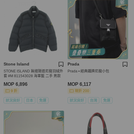
Stone Island
Prada
STONE ISLAND 無縫隧道尼龍羽絨外
Prada • 經典鐵牌尼龍小包
套 #M 811543028 海軍藍 二手 男款
MOP 6,896
MOP 6,117
9 折
現折 200
狀況良好
日本
免運
狀況良好
台灣
免運