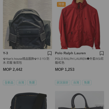
降價
Y-3
Polo Ralph Lauren
💎Han's house精品服飾💎Y-3 Y3 防
POLO RALPH LAUREN◆外套/XS/尼
水 尼龍 後背包
龍/紅色
MOP 2,442
MOP 1,253
全新品
台灣
免運
狀況良好
台灣
免運