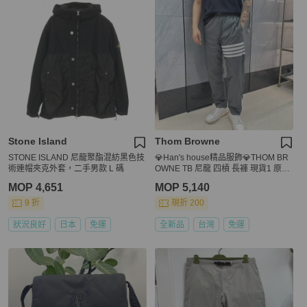
Stone Island
Thom Browne
STONE ISLAND 尼龍聚酯混紡黑色技
💎Han's house精品服飾💎THOM BR
術連帽夾克外套，二手男款 L 碼
OWNE TB 尼龍 四槓 長褲 現貨1 原價
34600
MOP 4,651
MOP 5,140
9 折
現折 200
狀況良好
日本
免運
全新品
台灣
免運