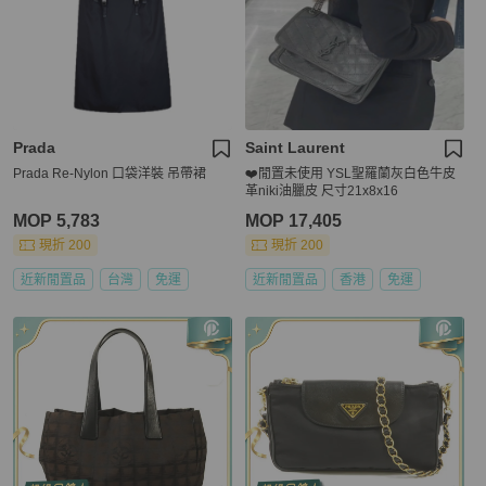
Prada
Saint Laurent
Prada Re-Nylon 口袋洋裝 吊帶裙
❤️閒置未使用 YSL聖羅蘭灰白色牛皮
革niki油臘皮 尺寸21x8x16
MOP 5,783
MOP 17,405
現折 200
現折 200
近新閒置品
台灣
免運
近新閒置品
香港
免運