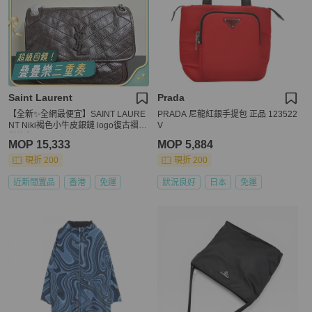
Saint Laurent
Prada
【全新✨全網最便宜】SAINT LAURE
PRADA 尼龍紅銀手提包 正品 123522
NT Niki褐色小牛皮銀鏈 logo復古褶皺
V
鏈條包
MOP 15,333
MOP 5,884
現折 200
現折 200
近新閒置品
香港
免運
狀況良好
日本
免運