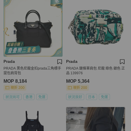
Prada
Prada
PRADA 黑色尼龍金扣prada三角標手
PRADA 鏈條單肩包 尼龍 綠色 銀色 正
提包肩背包
品 139976
MOP 8,184
MOP 5,364
現折 200
現折 200
狀況尚可
香港
免運
狀況良好
日本
免運