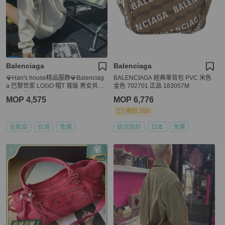
Balenciaga
Balenciaga
💎Han's house精品服飾💎Balenciag
BALENCIAGA 經典單背包 PVC 米色
a 巴黎世家 LOGO 帽T 寬版 男女共穿
金色 702701 正品 183057M
葡萄牙製 現貨 L 原價29800
MOP 4,575
MOP 6,776
現折 200
全新品
台灣
免運
狀況良好
日本
免運