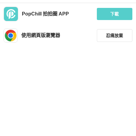
PopChill 拍拍圈 APP
下載
Balenciaga
Balenciaga
Balenciaga 巴黎世家 黑金沙漏包手提
Balenciaga巴黎世家/沙漏xs，牛皮革
單肩斜挎包
長22.9 x 14x 10
使用網頁版瀏覽器
忍痛放棄
MOP 10,029
MOP 9,273
現折 200
現折 200
狀況良好
香港
免運
狀況良好
香港
免運
篩選
重設
品牌
分類
尺寸
Balenciaga
Balenciaga
價格