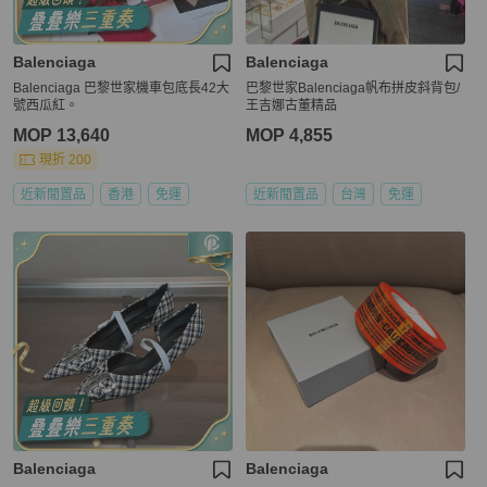
Balenciaga
Balenciaga
Balenciaga 巴黎世家機車包底長42大
巴黎世家Balenciaga帆布拼皮斜背包/
號西瓜紅。
王吉娜古董精品
MOP 13,640
MOP 4,855
現折 200
近新閒置品
香港
免運
近新閒置品
台灣
免運
Balenciaga
Balenciaga