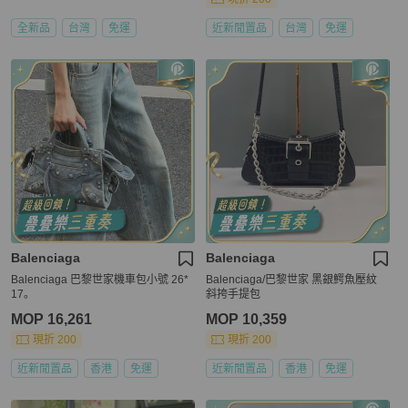
全新品
台灣
免運
近新閒置品
台灣
免運
Balenciaga
Balenciaga
Balenciaga 巴黎世家機車包小號 26*
Balenciaga/巴黎世家 黑銀鰐魚壓紋
17。
斜挎手提包
MOP 16,261
MOP 10,359
現折 200
現折 200
近新閒置品
香港
免運
近新閒置品
香港
免運