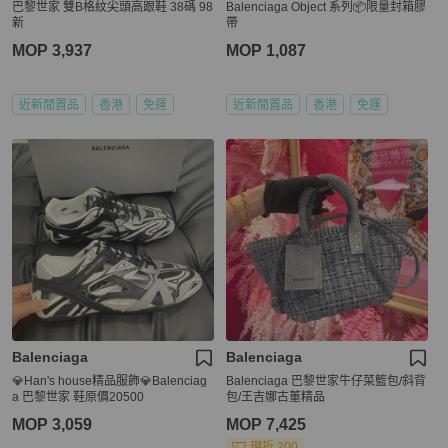
巴黎世家 雙B格紋尖頭高跟鞋 38碼 98
Balenciaga Object 系列📦限量封箱膠
新
帶
MOP 3,937
MOP 1,087
近新閒置品
香港
免運
近新閒置品
香港
免運
Balenciaga
Balenciaga
💎Han's house精品服飾💎Balenciag
Balenciaga 巴黎世家牛仔菜籃包/斜背
a 巴黎世家 鞋原價20500
包/王吉娜古董精品
MOP 3,059
MOP 7,425
現折 200