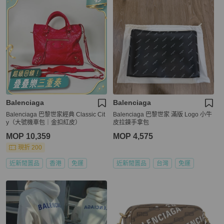
Balenciaga
Balenciaga
Balenciaga 巴黎世家經典 Classic Cit
Balenciaga 巴黎世家 滿版 Logo 小牛
y（大號機車包｜金扣紅皮）
皮拉鍊手拿包
MOP 10,359
MOP 4,575
現折 200
近新閒置品
香港
免運
近新閒置品
台灣
免運