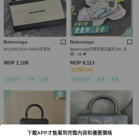
Balenciaga
Balenciaga
BALENCIAGA PARIS手拿包
Balenciaga巴黎世家白藍紅3XL 尺
碼：38 🧡
MOP 2,108
MOP 6,113
現折 200
狀況良好
台灣
免運
近新閒置品
香港
免運
下載APP才能看到完整內容和優惠價格