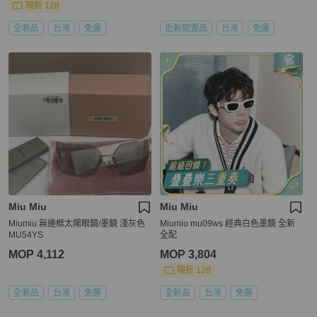
現折 128
全新品
台灣
免運
近新閒置品
台灣
免運
Miu Miu
Miu Miu
Miumiu 無邊框太陽眼鏡/墨鏡 淺灰色
Miumiu mu09ws 經典白色墨鏡 全新
MU54YS
全配
MOP 4,112
MOP 3,804
現折 128
全新品
台灣
免運
全新品
台灣
免運