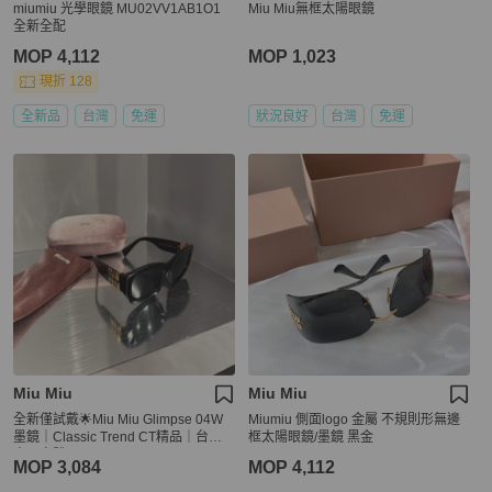
miumiu 光學眼鏡 MU02VV1AB1O1
Miu Miu無框太陽眼鏡
全新全配
MOP 4,112
MOP 1,023
現折 128
全新品
台灣
免運
狀況良好
台灣
免運
Miu Miu
Miu Miu
全新僅試戴🌟Miu Miu Glimpse 04W
Miumiu 側面logo 金屬 不規則形無邊
墨鏡｜Classic Trend CT精品｜台北
框太陽眼鏡/墨鏡 黑金
東區實體
MOP 3,084
MOP 4,112