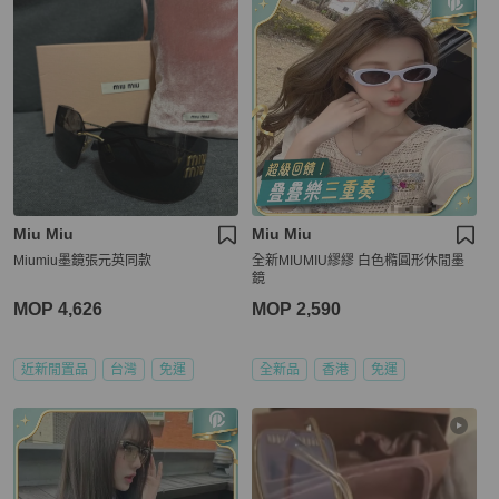
Miu Miu
Miu Miu
Miumiu墨鏡張元英同款
全新MIUMIU繆繆 白色橢圓形休閒墨
鏡
MOP 4,626
MOP 2,590
近新閒置品
台灣
免運
全新品
香港
免運