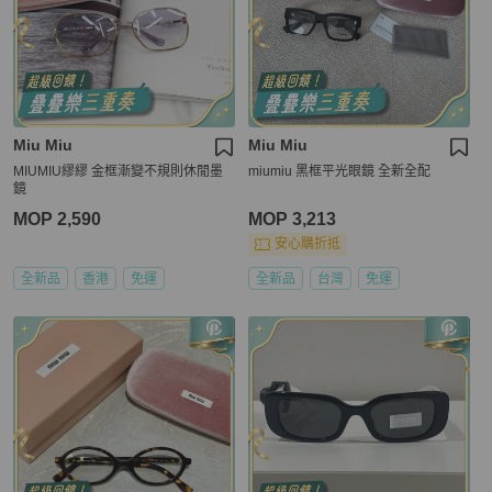
Miu Miu
Miu Miu
MIUMIU繆繆 金框漸變不規則休閒墨
miumiu 黑框平光眼鏡 全新全配
鏡
MOP 2,590
MOP 3,213
安心購折抵
全新品
香港
免運
全新品
台灣
免運