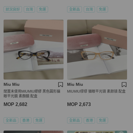
狀況良好
台灣
免運
全新品
台灣
免運
Miu Miu
Miu Miu
閒置未使用MIUMIU繆繆 黑色圓形貓
MIUMIU缪缪 猫眼平光镜 素颜镜 配盒
眼平光鏡 素顏鏡 配盒
MOP 2,682
MOP 2,673
全新品
香港
免運
全新品
香港
免運