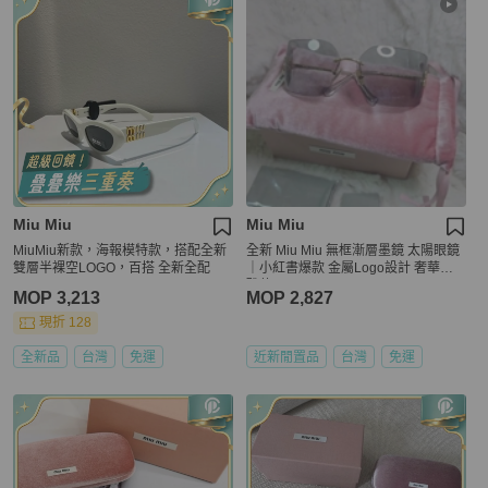
Miu Miu
Miu Miu
MiuMiu新款，海報模特款，搭配全新
全新 Miu Miu 無框漸層墨鏡 太陽眼鏡
雙層半裸空LOGO，百搭 全新全配
｜小紅書爆款 金屬Logo設計 奢華優
雅款
MOP 3,213
MOP 2,827
現折 128
全新品
台灣
免運
近新閒置品
台灣
免運