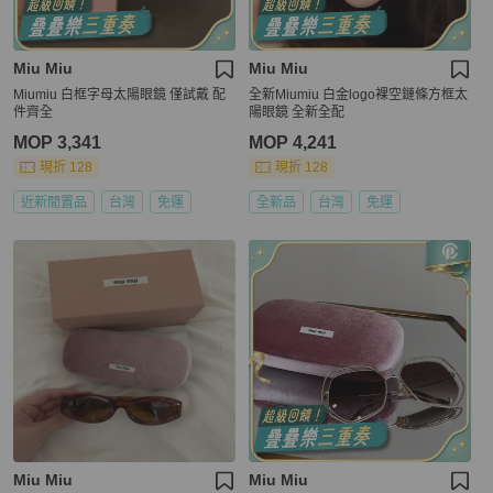
Miu Miu
Miu Miu
Miumiu 白框字母太陽眼鏡 僅試戴 配
全新Miumiu 白金logo裸空鏈條方框太
件齊全
陽眼鏡 全新全配
MOP 3,341
MOP 4,241
現折 128
現折 128
近新閒置品
台灣
免運
全新品
台灣
免運
Miu Miu
Miu Miu