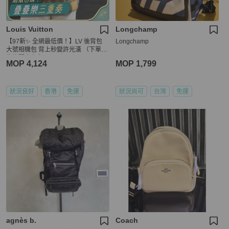
Louis Vuitton
Longchamp
【97新✨ 全網最低價！】LV 後背包
Longchamp
大號相機包 背上秒變許光漢 （下單前
先詢問庫存❗️）
MOP 4,124
MOP 1,799
狀況良好
香港
免運
狀況尚可
台灣
免運
agnès b.
Coach