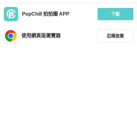
PopChill 拍拍圈 APP
下載
agnès b.
Roberto Cavalli
agnès b. 標誌壓花牛皮雙口袋背包
ROBERTO CAVALLI黑色後背包
使用網頁版瀏覽器
忍痛放棄
MOP 2,005
MOP 6,425
現折 200
狀況尚可
台灣
免運
全新品
台灣
免運
篩選
重設
品牌
分類
尺寸
Louis Vuitton
Louis Vuitton
價格