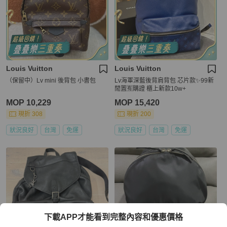
Louis Vuitton
Louis Vuitton
（保留中）Lv mini 後背包 小書包
Lv海軍深藍後背肩背包 芯片款✨99新
閒置🈶購證 櫃上新款10w+
MOP 10,229
MOP 15,420
現折 308
現折 200
狀況良好
台灣
免運
狀況良好
台灣
免運
下載APP才能看到完整內容和優惠價格