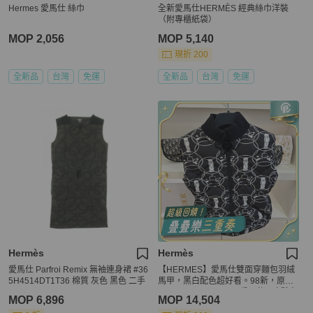
Hermes 愛馬仕 絲巾
全新愛馬仕HERMÈS 經典絲巾洋裝
（附專櫃紙袋）
MOP 2,056
MOP 5,140
現折 200
全新品
台灣
免運
全新品
台灣
免運
Hermès
Hermès
愛馬仕 Parfroi Remix 無袖連身裙 #36
【HERMES】愛馬仕雙面穿麵包羽絨
5H4514DT1T36 棉質 灰色 黑色 二手
馬甲，黑白配色超好看。98新，原價
¥24,650。 Hermes #愛馬仕 #時髦穿
MOP 6,896
MOP 14,504
搭達人推薦 #女神出街穿搭