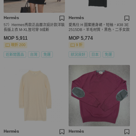
Hermès
Hermès
57）Hermes秀款正品層次設計款洋裝
愛馬仕 H 圖案連身裙，短袖，#38 3E
長版上衣 M-XL皆可穿 9成新
2515DB，羊毛材質，黑色，二手女款
MOP 5,911
MOP 5,774
現折 200
9 折
近新閒置品
台灣
免運
狀況良好
日本
免運
Hermès
Hermès