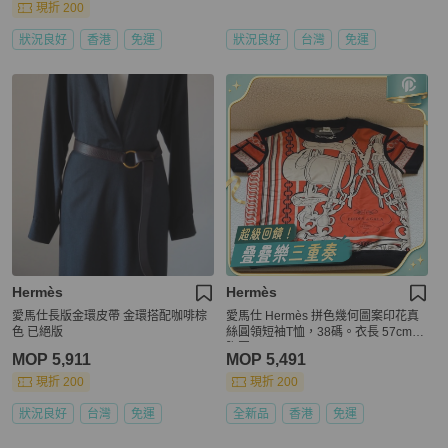
現折 200
狀況良好
香港
免運
狀況良好
台灣
免運
Hermès
Hermès
愛馬仕長版金環皮帶 金環搭配咖啡棕
愛馬仕 Hermès 拼色幾何圖案印花真
色 已絕版
絲圓領短袖T恤，38碼。衣長 57cm，
胸圍 88cm。
MOP 5,911
MOP 5,491
現折 200
現折 200
狀況良好
台灣
免運
全新品
香港
免運