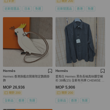
9 折
現折 200
近新閒置品
日本
免運
近新閒置品
香港
免運
Hermès
Hermès
Hermes 香港旗艦店開幕限定鸚鵡掛
愛馬仕 Hermes 黑色長袖真絲鏤空襯
飾
衫 38碼(15) 全新有吊牌 CHEMISE B
OXY IMPRIMEE 編號456540HQ2O3
MOP 26,936
MOP 5,906
8
現折 200
現折 200
全新品
香港
免運
全新品
香港
免運