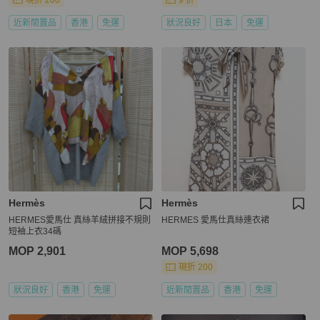
現折 200
9 折
近新閒置品
香港
免運
狀況良好
日本
免運
Hermès
Hermès
HERMES愛馬仕 真絲羊絨拼接不規則
HERMES 愛馬仕真絲連衣裙
短袖上衣34碼
MOP 2,901
MOP 5,698
現折 200
狀況良好
香港
免運
近新閒置品
香港
免運