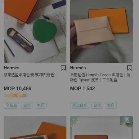
Hermès
Hermès
蘋果造型零錢包/皮帶釦頭(綠色)
自用超值 Hermès Bastia 零錢包｜淡
粉色 Epsom 皮革｜二手附盒
MOP 10,486
MOP 1,542
現折 200
全新品
台灣
免運
狀況良好
台灣
免運