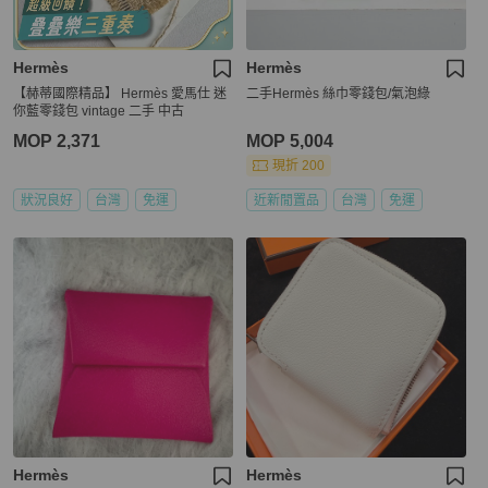
Hermès
Hermès
【赫蒂國際精品】 Hermès 愛馬仕 迷
二手Hermès 絲巾零錢包/氣泡綠
你藍零錢包 vintage 二手 中古
MOP 2,371
MOP 5,004
現折 200
狀況良好
台灣
免運
近新閒置品
台灣
免運
Hermès
Hermès