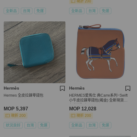
現折 200
全新品
台灣
免運
全新品
台灣
免運
Hermès
Hermès
Hermes 全皮拉鍊零錢包
HERMES愛馬仕 典Carre系列~Swift
小牛皮拉鍊零錢包(褐金) 全新現貨雙
色彩繪限定
MOP 5,397
MOP 12,028
現折 200
現折 200
狀況良好
台灣
免運
全新品
台灣
免運