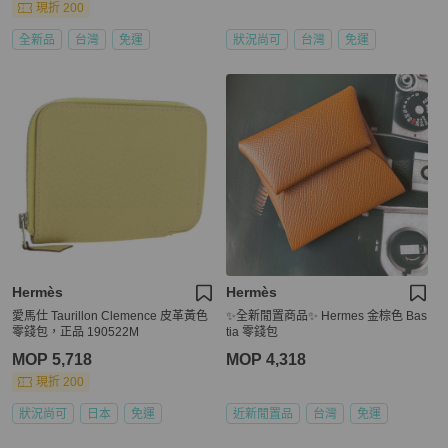
現折 200
全新品
台灣
免運
狀況尚可
台灣
免運
Hermès
Hermès
愛馬仕 Taurillon Clemence 皮革黃色
✨全新閒置商品✨ Hermes 金棕色 Bas
零錢包，正品 190522M
tia 零錢包
MOP 5,718
MOP 4,318
現折 200
狀況尚可
日本
免運
近新閒置品
台灣
免運