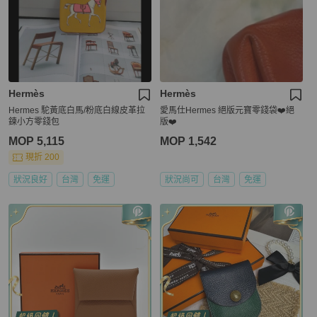
Hermès
Hermès
Hermes 駝黃底白馬/粉底白線皮革拉
愛馬仕Hermes 絕版元寶零錢袋❤️絕
鍊小方零錢包
版❤️
MOP 5,115
MOP 1,542
現折 200
狀況良好
台灣
免運
狀況尚可
台灣
免運