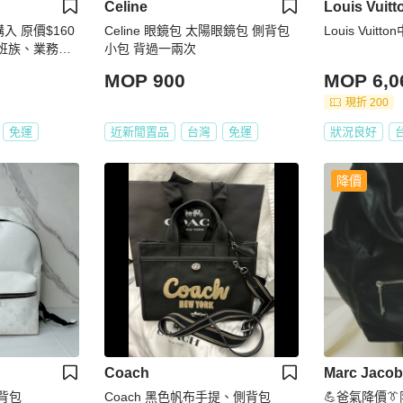
Celine
Louis Vuitt
入 原價$160
Celine 眼鏡包 太陽眼鏡包 側背包
Louis Vuit
 上班族、業務、
小包 背過一兩次
隆手提肩背斜
MOP 900
MOP 6,0
現折 200
免運
近新閒置品
台灣
免運
狀況良好
降價
Coach
Marc Jaco
後背包
Coach 黑色帆布手提、側背包
💪爸氣降價👔