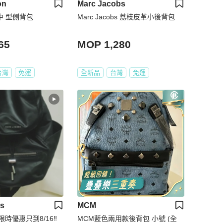
on
Marc Jacobs
ton中 型側背包
Marc Jacobs 荔枝皮革小後背包
65
MOP 1,280
台灣
免運
全新品
台灣
免運
bs
MCM
限時優惠只到8/16‼️
MCM藍色兩用款後背包 小號 (全