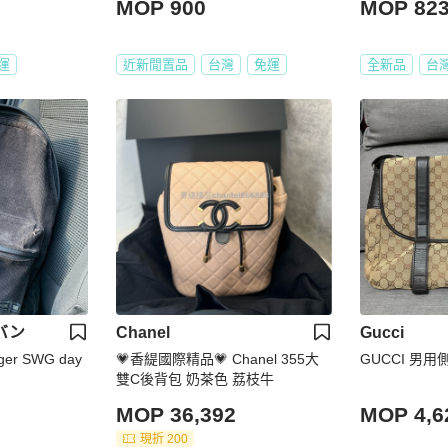
MOP 900
MOP 82
運
近新閒置品
台灣
免運
全新品
台
バン
Chanel
Gucci
gger SWG day
💗香緹國際精品💗 Chanel 355大
GUCCI 男用
雙C後背包 奶茶色 荔枝牛
MOP 36,392
MOP 4,6
現折 200