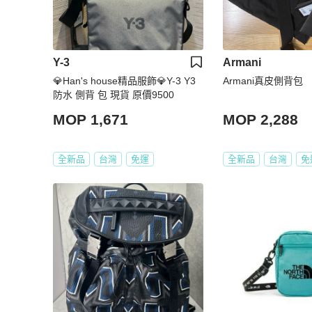
Y-3
Armani
💎Han's house精品服飾💎Y-3 Y3
Armani真皮側背包
防水 側背 包 現貨 原價9500
MOP 1,671
MOP 2,288
全新品
台灣
免運
全新品
台灣
免