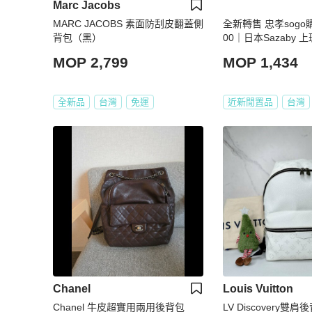
Marc Jacobs
MARC JACOBS 素面防刮皮翻蓋側
全新轉售 忠孝sogo購
背包（黑）
00｜日本Sazaby
旅行必備 大容量 尼
MOP 2,799
MOP 1,434
背 兩用包
全新品
台灣
免運
近新閒置品
台灣
Chanel
Louis Vuitton
Chanel 牛皮超實用兩用後背包
LV Discovery雙肩