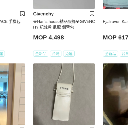
Givenchy
💎Han's house精品服飾💎GIVENC
Fjallraven 
HY 紀梵希 尼龍 側背包
MOP 4,498
MOP 61
運
全新品
台灣
免運
全新品
台