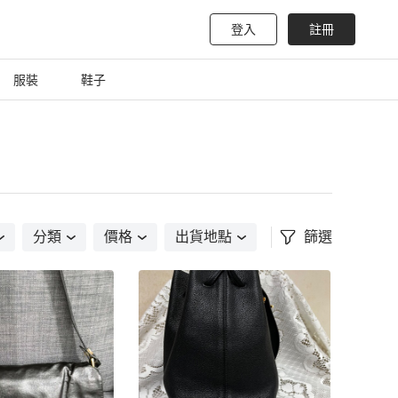
登入
註冊
服裝
鞋子
分類
價格
出貨地點
篩選