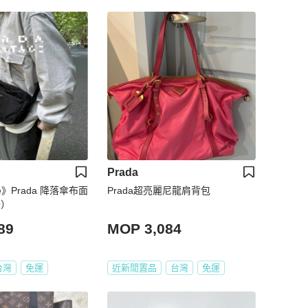
Prada
ge》Prada 降落傘布面
Prada超亮麗尼龍肩背包
卡）
89
MOP 3,084
台灣
免運
近新閒置品
台灣
免運