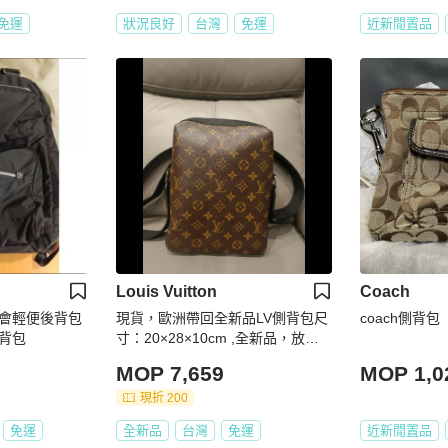
免運
狀況良好
台灣
免運
近新閒置品
Louis Vuitton
Coach
尚都會輕便後背包
現貨，歐洲帶回全新品LV側背包尺
coach側背包
背包
寸：20×28×10cm ,全新品，放久
底部黑色有幾條痕跡，價格已經賠
MOP 7,659
MOP 1,0
錢出售，如照片所示 絕版品，外面
不太會跟別人撞包，值得收藏
現折 200
免運
全新品
台灣
免運
近新閒置品