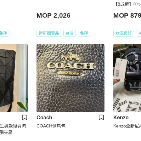
【8成新】㊣✨ M
·雅各布斯 MJ
MOP 2,026
MOP 87
後背包/二手精
免運
近新閒置品
台灣
免運
狀況良好
Coach
Kenzo
三宅一生男款後背包
COACH側肩包
Kenzo全新
腦夾層