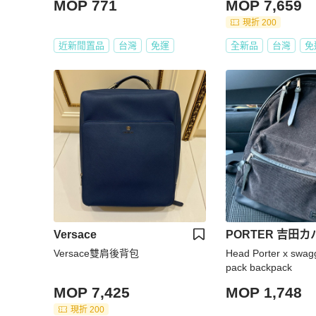
MOP 771
MOP 7,659
現折 200
近新閒置品
台灣
免運
全新品
台灣
免
Versace
PORTER 吉田カ
Versace雙肩後背包
Head Porter x swa
pack backpack
MOP 7,425
MOP 1,748
現折 200