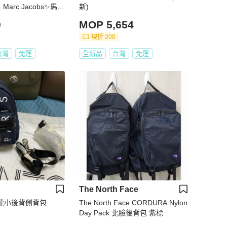
arc Jacobs✨馬克
新)
 黑色 輕量 帆布 束口
9
MOP 5,654
品/二手包/保證正品
現折 200
台灣
免運
全新品
台灣
免運
The North Face
尼龍小後背側背包
The North Face CORDURA Nylon
Day Pack 北臉後背包 紫標