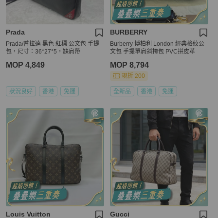
Prada
BURBERRY
Prada/普拉達 黑色 紅標 公文包 手提
Burberry 博柏利 London 經典格紋公
包，尺寸：36*27*5，缺肩帶
文包 手提單肩斜挎包 PVC拼皮革
MOP 4,849
MOP 8,794
現折 200
狀況良好
香港
免運
全新品
香港
免運
Louis Vuitton
Gucci