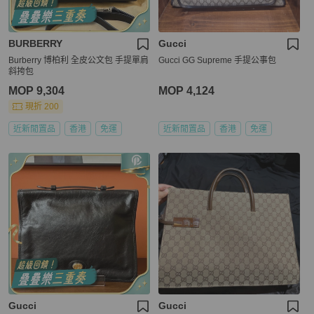
BURBERRY
Gucci
Burberry 博柏利 全皮公文包 手提單肩
Gucci GG Supreme 手提公事包
斜挎包
MOP 9,304
MOP 4,124
現折 200
近新閒置品
香港
免運
近新閒置品
香港
免運
Gucci
Gucci