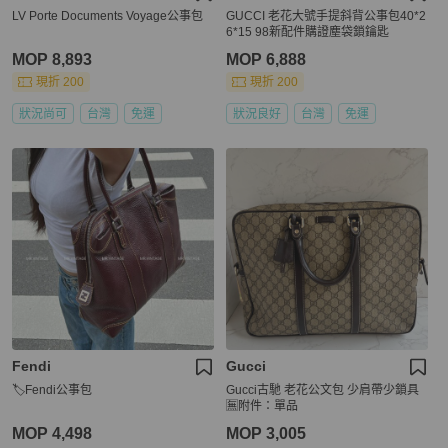
LV Porte Documents Voyage公事包
GUCCI 老花大號手提斜背公事包40*2
6*15 98新配件購證塵袋鎖鑰匙
MOP 8,893
MOP 6,888
現折 200
現折 200
狀況尚可
台灣
免運
狀況良好
台灣
免運
Fendi
Gucci
🏷Fendi公事包
Gucci古馳 老花公文包 少肩帶少鎖具
🈚附件：單品
MOP 4,498
MOP 3,005