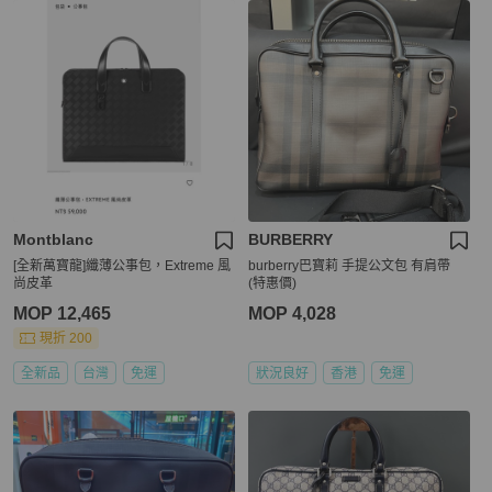
Montblanc
BURBERRY
[全新萬寶龍]纖薄公事包，Extreme 風
burberry巴寶莉 手提公文包 有肩帶
尚皮革
(特惠價)
MOP 12,465
MOP 4,028
現折 200
全新品
台灣
免運
狀況良好
香港
免運