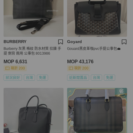
BURBERRY
Goyard
Burberry 灰黑 格紋 防水材質 拉鍊 手
Gouard黑皮革咖pvc手提公事包💼
提 側背 兩用 公事包 8013986
MOP 6,631
MOP 43,176
現折 200
現折 200
狀況良好
台灣
免運
近新閒置品
台灣
免運