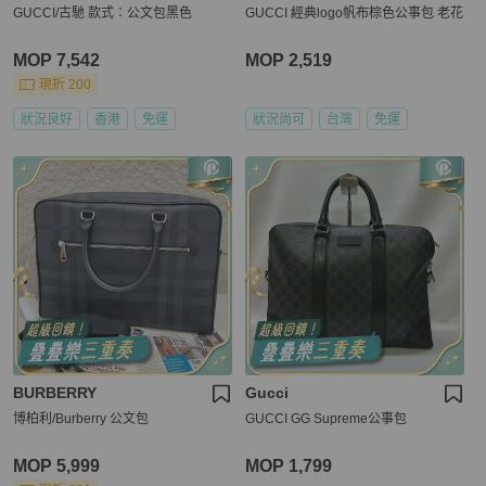
GUCCI/古馳 款式：公文包黑色
GUCCI 經典logo帆布棕色公事包 老花
MOP 7,542
MOP 2,519
現折 200
狀況良好
香港
免運
狀況尚可
台灣
免運
BURBERRY
Gucci
博柏利/Burberry 公文包
GUCCI GG Supreme公事包
MOP 5,999
MOP 1,799