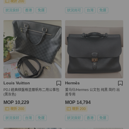
現折 200
狀況良好
香港
免運
狀況尚可
台灣
免運
Louis Vuitton
Hermès
PDJ 經典棋盤格塗層帆布二用公事包
爱马仕/Hermes 公文包 纯黑 简约 出
(黑灰色)
差专用
MOP 10,229
MOP 14,794
現折 200
現折 200
狀況良好
台灣
免運
狀況良好
香港
免運