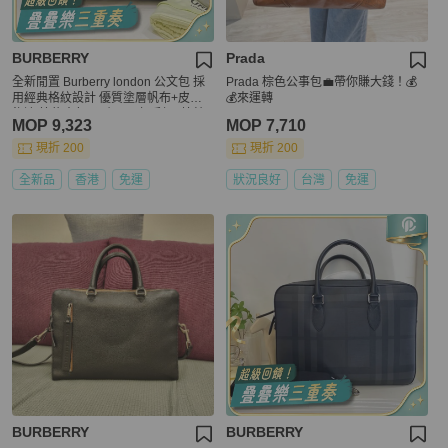
BURBERRY
Prada
全新閒置 Burberry london 公文包 採
Prada 棕色公事包💼帶你賺大錢！💰
用經典格紋設計 優質塗層帆布+皮革
💰來運轉
飾邊 簡約大氣又耐用 頂部手柄+拉鍊
MOP 9,323
MOP 7,710
外袋 附件：肩帶 塵袋 說明書
現折 200
現折 200
全新品
香港
免運
狀況良好
台灣
免運
BURBERRY
BURBERRY