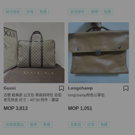
狀況良好
台灣
免運
狀況良好
香港
免運
Gucci
Longchamp
古馳 經典款 公文包 單肩斜挎包 百搭
longchamp棕色公事包
老花拼皮 尺寸：40*30 附件：塵袋
MOP 3,813
MOP 1,051
近新閒置品
香港
免運
全新品
台灣
免運