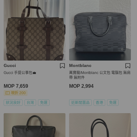
Gucci
Montblanc
Gucci 手提公事包💼
萬寶龍/Montblanc 公文包 電腦包 無肩
帶 無附件
MOP 7,659
MOP 2,994
現折 200
狀況良好
台灣
免運
近新閒置品
香港
免運