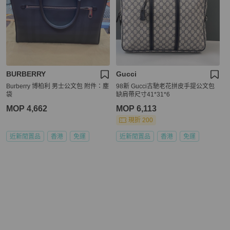
BURBERRY
Gucci
Burberry 博柏利 男士公文包 附件：塵
98新 Gucci古馳老花拼皮手提公文包
袋
缺肩帶尺寸41*31*6
MOP 4,662
MOP 6,113
現折 200
近新閒置品
香港
免運
近新閒置品
香港
免運