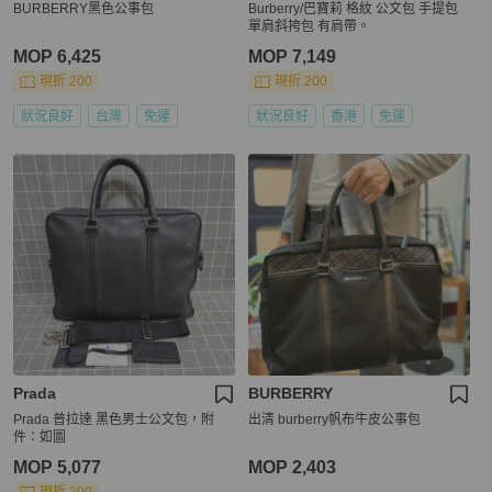
BURBERRY黑色公事包
Burberry/巴寶莉 格紋 公文包 手提包
單肩斜挎包 有肩帶。
MOP 6,425
MOP 7,149
現折 200
現折 200
狀況良好
台灣
免運
狀況良好
香港
免運
Prada
BURBERRY
Prada 普拉達 黑色男士公文包，附
出清 burberry帆布牛皮公事包
件：如圖
MOP 5,077
MOP 2,403