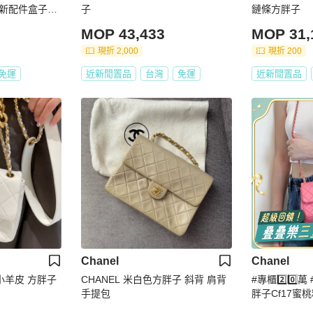
98新配件盒子塵
子
鏈條方胖子
MOP 43,433
MOP 31,
現折 2,000
現折 200
免運
近新閒置品
台灣
免運
近新閒置品
Chanel
Chanel
 小羊皮 方胖子
CHANEL 米白色方胖子 斜背 肩背
#專櫃2️⃣0️
手提包
胖子Cf17蜜桃
不🉑求的顏色