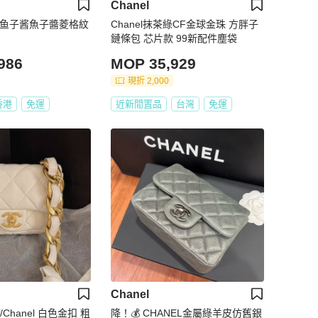
Chanel
奈儿鱼子酱魚子醬菱格紋
Chanel抹茶綠CF金球金珠 方胖子
鏈條包 芯片款 99新配件塵袋
986
MOP 35,929
現折 2,000
香港
免運
近新閒置品
台灣
免運
Chanel
Chanel 白色金扣 粗
降！💰 CHANEL金屬綠羊皮仿舊銀