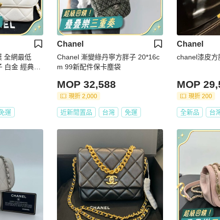
Chanel
Chanel
膜 全網最低
Chanel 漸變綠丹寧方胖子 20*16c
chanel漆皮
子 白金 經典保
m 99新配件保卡塵袋
MOP 32,588
MOP 29,
現折 2,000
現折 200
免運
近新閒置品
台灣
免運
全新品
台