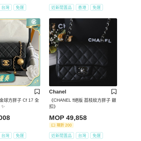
台灣
免運
近新閒置品
香港
免運
Chanel
經典金球方胖子 Cf 17 全
《CHANEL ❗️絕版 荔枝紋方胖子 銀
 ✨
扣》
008
MOP 49,858
現折 200
台灣
免運
近新閒置品
台灣
免運