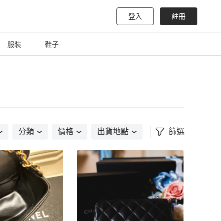
登入
註冊
服裝
鞋子
分類
價格
出貨地點
篩選