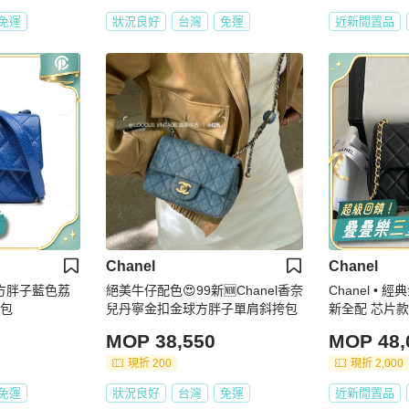
免運
狀況良好
台灣
免運
近新閒置品
Chanel
Chanel
包方胖子藍色荔
絕美牛仔配色😍99新🆕Chanel香奈
Chanel • 
背包
兒丹寧金扣金球方胖子單肩斜挎包
新全配 芯片款
MOP 38,550
MOP 48,
現折 200
現折 2,000
免運
狀況良好
台灣
免運
近新閒置品