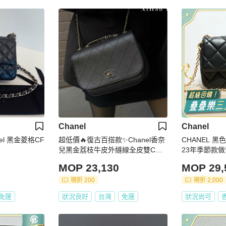
Chanel
Chanel
el 黑金菱格CF
超低價🔥復古百搭款✨Chanel香奈
CHANEL 黑
兒黑金荔枝牛皮外縫線全皮雙C扣
23年季節款
方胖子鏈條手提單肩斜挎包
MOP 23,130
MOP 29,
現折 200
現折 2,000
免運
狀況良好
台灣
免運
狀況尚可