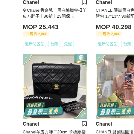
Chanel
Chanel
💎Chanel香奈兒｜黑白編織金扣羊
CHANEL 限量黑
皮方胖子｜98新｜29開保卡
背包 17*13*7 99
MOP 25,443
MOP 40,298
現折 2,000
現折 2,000
近新閒置品
台灣
免運
近新閒置品
台灣
Chanel
Chanel
Chanel羊皮方胖子20cm 卡標塵袋
CHANEL酪梨綠圓