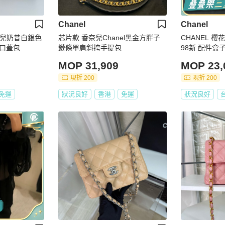
Chanel
Chanel
奈兒奶昔白銀色
芯片款 香奈兒Chanel黑金方胖子
CHANEL 
口蓋包
鏈條單肩斜挎手提包
98新 配件盒
MOP 31,909
MOP 23,
現折 200
現折 200
免運
狀況良好
香港
免運
狀況良好