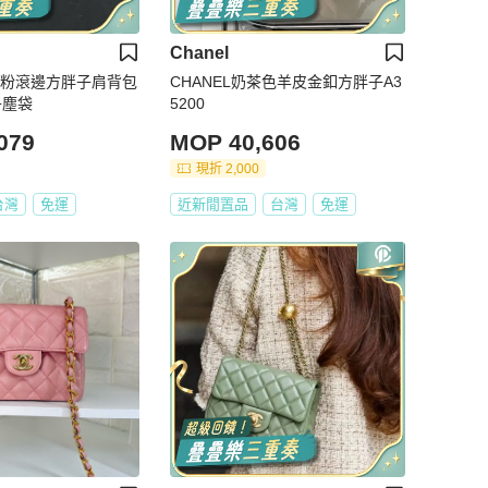
Chanel
櫻花粉滾邊方胖子肩背包
CHANEL奶茶色羊皮金釦方胖子A3
子塵袋
5200
079
MOP 40,606
現折 2,000
台灣
免運
近新閒置品
台灣
免運