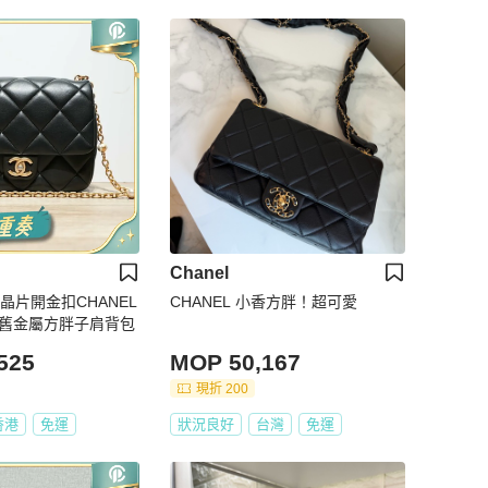
Chanel
色晶片開金扣CHANEL
CHANEL 小香方胖！超可愛
做舊金屬方胖子肩背包
525
MOP 50,167
現折 200
香港
免運
狀況良好
台灣
免運