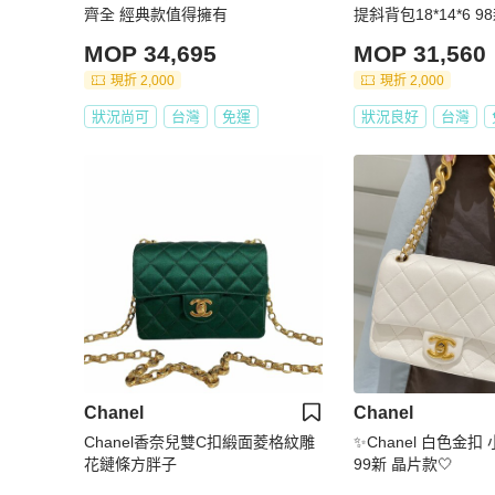
齊全 經典款值得擁有
提斜背包18*14*6 
袋卡冊
MOP 34,695
MOP 31,560
現折 2,000
現折 2,000
狀況尚可
台灣
免運
狀況良好
台灣
Chanel
Chanel
Chanel香奈兒雙C扣緞面菱格紋雕
✨Chanel 白色金扣
花鏈條方胖子
99新 晶片款🤍