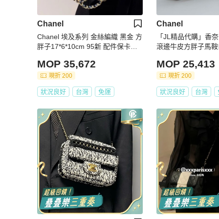
Chanel
Chanel
Chanel 埃及系列 金絲編織 黑金 方
「JL精品代購」香
胖子17*6*10cm 95新 配件保卡塵
滾邊牛皮方胖子馬鞍
袋
MOP 35,672
MOP 25,413
現折 200
現折 200
狀況良好
台灣
免運
狀況良好
台灣