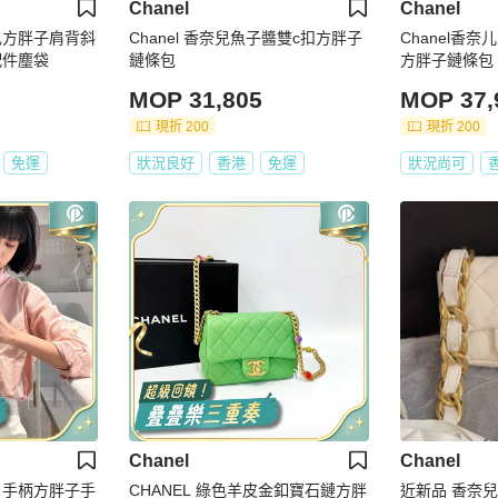
Chanel
Chanel
白色方胖子肩背斜
Chanel 香奈兒魚子醬雙c扣方胖子
Chanel香
新配件塵袋
鏈條包
方胖子鏈條包
MOP 31,805
MOP 37,
現折 200
現折 200
免運
狀況良好
香港
免運
狀況尚可
Chanel
Chanel
環 手柄方胖子手
CHANEL 綠色羊皮金釦寶石鏈方胖
近新品 香奈兒/