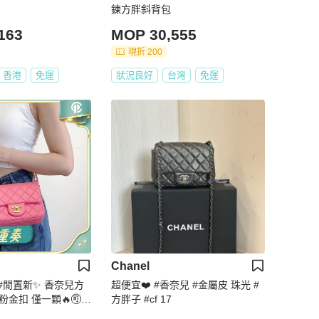
鍊方胖斜背包
163
MOP 30,555
現折 200
香港
免運
狀況良好
台灣
免運
Chanel
⃣萬 #閒置新✨ 香奈兒方
超便宜❤️ #香奈兒 #金屬皮 珠光 #
粉金扣 僅一顆🔥🉑遇
方胖子 #cf 17