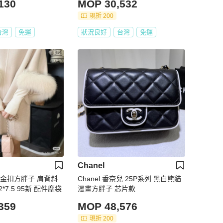
130
MOP 30,532
現折 200
台灣
免運
狀況良好
台灣
免運
Chanel
拼色金扣方胖子 肩背斜
Chanel 香奈兒 25P系列 黑白熊貓
背鏈條包17*12*7.5 95新 配件塵袋
漫畫方胖子 芯片款
359
MOP 48,576
現折 200