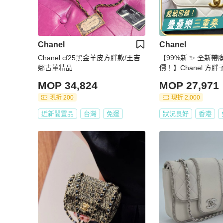
Chanel
Chanel
Chanel cf25黑金羊皮方胖款/王吉
【99%新 ✨ 全新帶
娜古董精品
價！】Chanel 方胖
值 特別款
MOP 34,824
MOP 27,971
現折 200
現折 2,000
近新閒置品
台灣
免運
狀況良好
香港