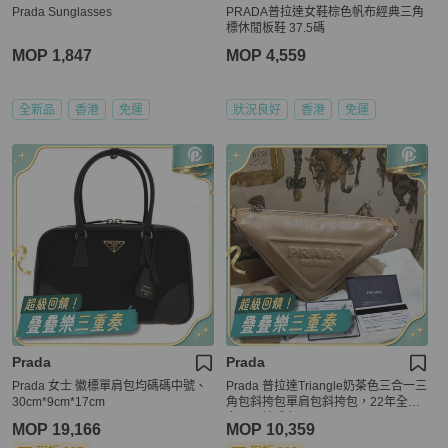
Prada Sunglasses
PRADA普拉達女鞋棕色帆布經典三角
標休閒板鞋 37.5碼
MOP 1,847
MOP 4,559
全新品
香港
免運
狀況良好
香港
免運
Prada
Prada
Prada 女士 徽標單肩包均碼碼中號、
Prada 普拉達Triangle奶茶色三合一三
30cm*9cm*17cm
角包斜挎包單肩包斜挎包，22年全
套，原始成色
MOP 19,166
MOP 10,359