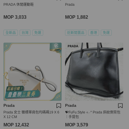
PRADA 休閒運動鞋
Prada
MOP 3,033
MOP 1,882
全新品
台灣
免運
近新閒置品
香港
免運
Prada
Prada
Prada 女士 徽標單肩包均碼碼19 X 6
💝FuFu.Style ⟡.·* Prada 斜紋側背包
X 12 CM
｜手提包
MOP 12,432
MOP 3,579