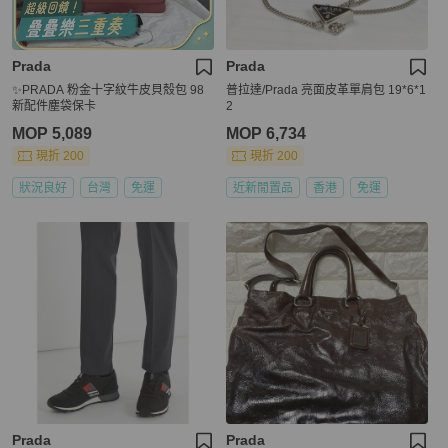
Prada
Prada
✨PRADA 粉金十字紋牛皮貝殼包 98
普拉達/Prada 亮面皮革單肩包 19*6*1
新配件塵袋保卡
2
MOP 5,089
MOP 6,734
現折 200
現折 200
狀況良好
台灣
免運
近新閒置品
香港
免運
Prada
Prada