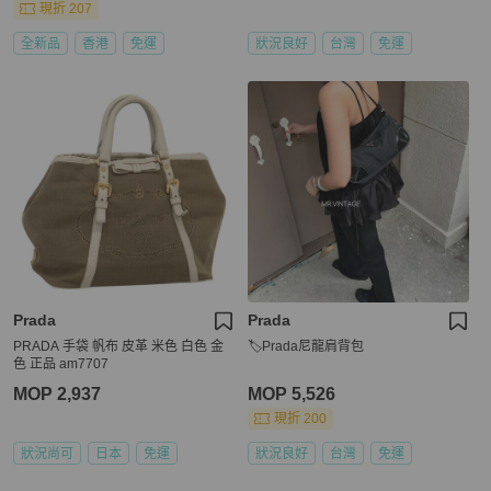
現折 207
全新品
香港
免運
狀況良好
台灣
免運
Prada
Prada
PRADA 手袋 帆布 皮革 米色 白色 金
🏷Prada尼龍肩背包
色 正品 am7707
MOP 2,937
MOP 5,526
現折 200
狀況尚可
日本
免運
狀況良好
台灣
免運