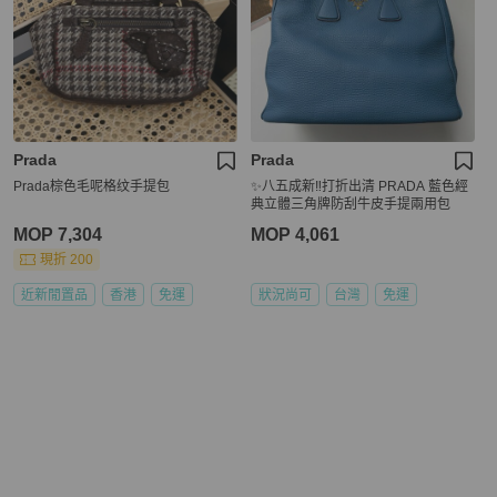
Prada
Prada
Prada棕色毛呢格纹手提包
✨八五成新‼️打折出清 PRADA 藍色經
典立體三角牌防刮牛皮手提兩用包
MOP 7,304
MOP 4,061
現折 200
近新閒置品
香港
免運
狀況尚可
台灣
免運