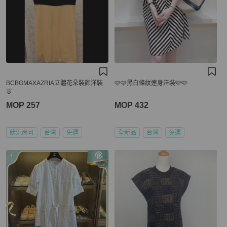
BCBGMAXAZRIA立體花朵裝飾洋裝
🩷🩷黑白條紋連身洋裝🩷🩷
👗
MOP 257
MOP 432
狀況尚可
台灣
免運
全新品
台灣
免運