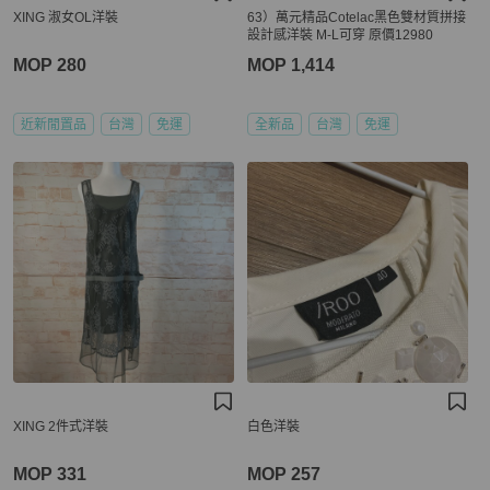
XING 淑女OL洋裝
63）萬元精品Cotelac黑色雙材質拼接
設計感洋裝 M-L可穿 原價12980
MOP 280
MOP 1,414
近新閒置品
台灣
免運
全新品
台灣
免運
XING 2件式洋裝
白色洋裝
MOP 331
MOP 257