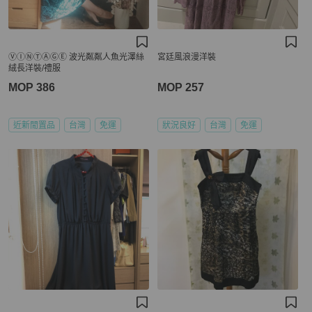
ⓋⒾⓃⓉⒶⒼⒺ 波光粼粼人魚光澤絲
宮廷風浪漫洋裝
絨長洋裝/禮服
MOP 386
MOP 257
近新閒置品
台灣
免運
狀況良好
台灣
免運