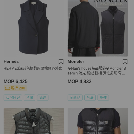
Hermès
Moncler
HERMES深藍色簡約厚磅棉背心外套
💎Han's house精品服飾💎Moncler B
eemin 消光 羽絨 拼接 彈性尼龍 背心
可水洗 黑牌 現貨 L
MOP 6,425
MOP 4,832
現折 200
狀況良好
台灣
免運
全新品
台灣
免運