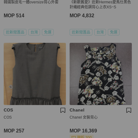
韓國製皮毛一體oversize背心外套
《新歡舊愛》近新Hermes愛馬仕黑色
針織經典低調背心上衣XS~S
MOP 514
MOP 4,832
近新閒置品
台灣
免運
近新閒置品
台灣
免運
COS
Chanel
COS
Chanel 女裝背心
MOP 257
MOP 16,369
現折 200