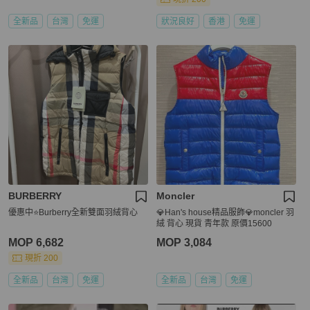
全新品
台灣
免運
狀況良好
香港
免運
BURBERRY
Moncler
優惠中⭐️Burberry全新雙面羽絨背心
💎Han's house精品服飾💎moncler 羽
絨 背心 現貨 青年款 原價15600
MOP 6,682
MOP 3,084
現折 200
全新品
台灣
免運
全新品
台灣
免運