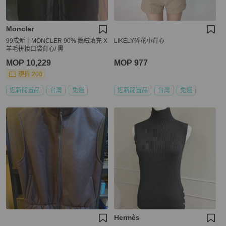
Moncler
99成新｜MONCLER 90% 鵝絨填充 X
LIKELY碎花小背心
羊毛拼接口袋背心/ 黑
MOP 10,229
MOP 977
現折 200
近新閒置品
台灣
免運
近新閒置品
台灣
免運
Hermès