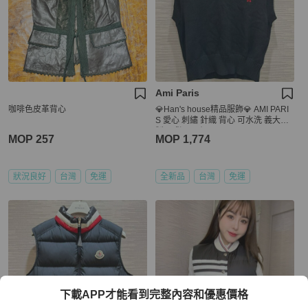
Ami Paris
咖啡色皮革背心
💎Han's house精品服飾💎 AMI PARI
S 愛心 刺繡 針織 背心 可水洗 義大利
製 現貨 M原價12800
MOP 257
MOP 1,774
狀況良好
台灣
免運
全新品
台灣
免運
下載APP才能看到完整內容和優惠價格