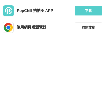
PopChill 拍拍圈 APP
下載
Moncler
Thom Browne
💎Han's house精品服飾💎moncler M
💎Han's house精品服飾💎THom Bro
erab 羽絨 背心 外套 可手水洗 現貨 青
wne TB羽絨 背心 現貨 0原價56000
使用網頁版瀏覽器
忍痛放棄
年款 = 男成人 S 原價24000
MOP 5,089
MOP 8,173
現折 200
現折 200
全新品
台灣
免運
近新閒置品
台灣
免運
篩選
重設
品牌
分類
尺寸
Hermès
Emporio Armani
價格