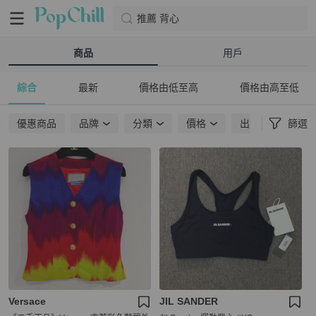
推薦 背心
商品
用戶
綜合
最新
價格由低至高
價格由高至低
優惠商品
品牌
分類
價格
出貨地點
篩選
Versace
JIL SANDER