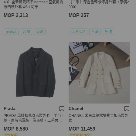
43）全新萬元精品Marccain空氣棉質
［二手］深杏色韓版修身外套（原價2
感西裝外套 XS-L可穿
990）
MOP 2,313
MOP 257
全新品
台灣
免運
狀況良好
台灣
免運
Prada
Chanel
PRADA 單排扣修身西裝外套，羊毛、
CHANEL 米白真絲棉雙排金扣西裝外
絲、馬海毛混紡，海軍藍，二手男士4
套
8R碼
MOP 8,580
MOP 11,459
9 折
現折 200