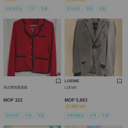
近新閒置品
日本
免運
狀況良好
香港
免運
LOEWE
英式學院風西裝
LOEWE
MOP 322
MOP 5,883
現折 200
狀況良好
台灣
免運
近新閒置品
台灣
免運