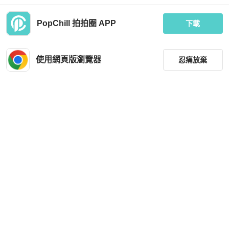
PopChill 拍拍圈 APP
下載
Louis Vuitton
BURBERRY
【美收精品】LV 學院風單排扣西裝外
BURBERRY條紋西裝外套
套 C-647【隔月月中將轉賣至日本 上
使用網頁版瀏覽器
忍痛放棄
架期限30天】
MOP 8,995
MOP 1,928
現折 200
狀況良好
台灣
免運
狀況良好
台灣
免運
篩選
重設
品牌
分類
尺寸
Armani
價格