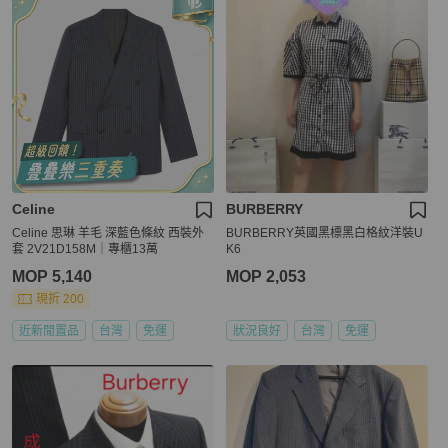
Celine
BURBERRY
Celine 思琳 羊毛 深藍色條紋 西裝外
BURBERRY英國黑標黑白格紋洋裝U
套 2V21D158M｜專櫃13萬
K6
MOP 5,140
MOP 2,053
現折 200
近新閒置品
台灣
免運
狀況良好
台灣
免運