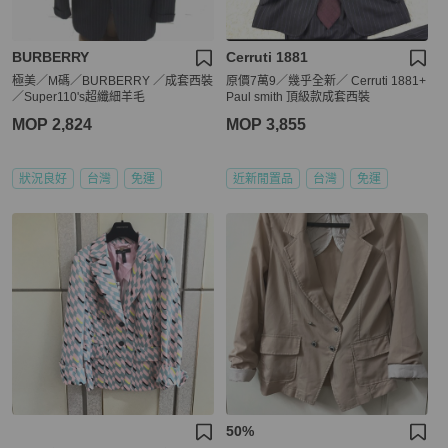
BURBERRY
Cerruti 1881
極美／M碼／BURBERRY ／成套西裝
原價7萬9／幾乎全新／ Cerruti 1881+
／Super110's超纖細羊毛
Paul smith 頂級款成套西裝
MOP 2,824
MOP 3,855
狀況良好
台灣
免運
近新閒置品
台灣
免運
50%