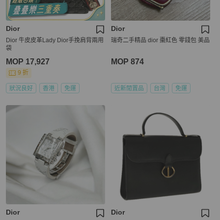
Dior
Dior
Dior 牛皮皮革Lady Dior手挽肩背兩用
瑞奇二手精品 dior 棗紅色 零錢包 美品
袋
MOP 17,927
MOP 874
9 折
狀況良好
香港
免運
近新閒置品
台灣
免運
Dior
Dior