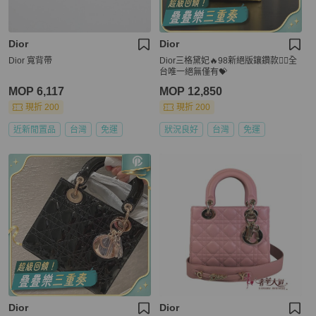
Dior
Dior
Dior 寬背帶
Dior三格黛妃🔥98新絕版鑲鑽款❤️‍🔥全
台唯一絕無僅有💝
MOP 6,117
MOP 12,850
現折 200
現折 200
近新閒置品
台灣
免運
狀況良好
台灣
免運
Dior
Dior