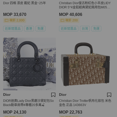
Dior 四格 漆皮 戴妃 黑金~25年
Christian Dior復古粉紅色小羊皮LIDY
DIOR 5*4金釦經典黛妃兩用包M0538
OCCAL
MOP 33,670
MOP 40,606
現折 2,000
現折 200
近新閒置品
香港
免運
近新閒置品
台灣
免運
Dior
Dior
DIOR迪奧Lady Dior黑磨沙黛妃包So
Christian Dior Trotter帆布化妝包 米色
Black勳章肩帶#專櫃20多萬🍒
金色 正品 143663V
MOP 24,130
MOP 22,763