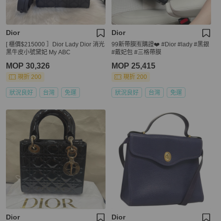
Dior
Dior
[ 櫃價$215000 ］Dior Lady Dior 消光
99新帶膜🈶️購證❤️ #Dior #lady #黑銀
黑牛皮小號黛妃 My ABC
#戴妃包 #三格帶膜
MOP 30,326
MOP 25,415
現折 200
現折 200
狀況良好
台灣
免運
狀況良好
台灣
免運
Dior
Dior