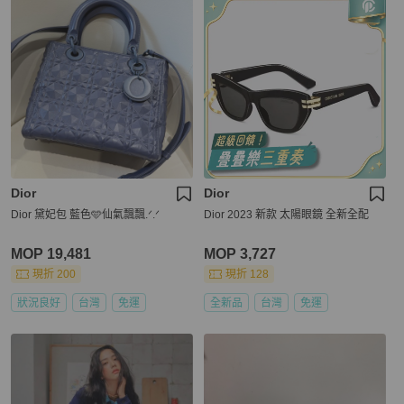
Dior
Dior
Dior 黛妃包 藍色🩵仙氣飄飄.ᐟ.ᐟ
Dior 2023 新款 太陽眼鏡 全新全配
MOP 19,481
MOP 3,727
現折 200
現折 128
狀況良好
台灣
免運
全新品
台灣
免運