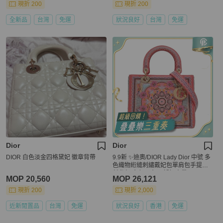
現折 200
現折 200
全新品
台灣
免運
狀況良好
台灣
免運
Dior
Dior
DIOR 白色淡金四格黛妃 徽章背帶
9.9新 ✨迪奧/DIOR Lady Dior 中號 多
色織物絎縫刺繡戴妃包單肩包手提包
斜背包 金色五金 可拆卸肩帶 ❤️正品
MOP 20,560
MOP 26,121
現折 200
現折 2,000
近新閒置品
台灣
免運
狀況良好
香港
免運