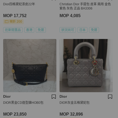
Dior四格黛妃漆皮22年
Christian Dior 手提包 皮革 兩用 金色
紫色 灰色 正品 BA3306
MOP 17,752
MOP 4,085
現折 200
近新閒置品
香港
免運
狀況尚可
日本
免運
Dior
Dior
DIOR黑金CD造型鍊HOB0包
DIOR灰金五格黛妃包
MOP 23,850
MOP 32,896