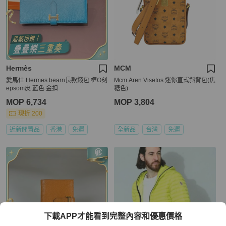
Hermès
MCM
愛馬仕 Hermes bearn長款錢包 框O刻
Mcm Aren Visetos 迷你直式斜背包(焦
epsom皮 藍色 金扣
糖色)
MOP 6,734
MOP 3,804
現折 200
近新閒置品
香港
免運
全新品
台灣
免運
下載APP才能看到完整內容和優惠價格