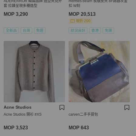
ADERERROR 韓國品牌 造型夾克外
Hermes bearn 長版皮夾 8F錫器灰金
套 拉鍊呈現多種造型
扣 W刻
MOP 3,290
MOP 20,513
現折 200
全新品
台灣
免運
狀況良好
香港
免運
Acne Studios
Acne Studios 開衫 #XS
carven二手手提包
MOP 3,523
MOP 643