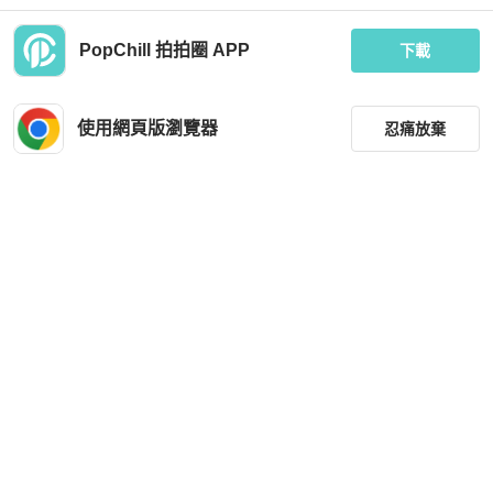
PopChill 拍拍圈 APP
下載
Hermès
Moncler
HERMES C刻 橘色BEARN短夾
💎Han's house精品服飾💎 moncler A
rdon 滑雪系列 機能 防水 連帽 羽絨 外
使用網頁版瀏覽器
忍痛放棄
套 可手水洗 現貨4
MOP 9,689
MOP 5,397
現折 200
現折 200
狀況良好
台灣
免運
全新品
台灣
免運
篩選
重設
品牌
分類
尺寸
Hermès
價格