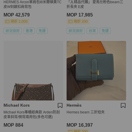
HERMES Arcon單肩包I8米爾頓黃TC
「JL精品代購」 愛馬仕粉色bearn三
皮W刻銀扣肩背包
折長夾 E皮
MOP 42,579
MOP 17,985
現折 2,000
現折 200
狀況良好
香港
免運
狀況良好
台灣
免運
Michael Kors
Hermès
Michael Kors專櫃經典款 Arden防刮
Hermes bearn 三折短夾
皮革斜背/側背兩用包(多色可選)
MOP 884
MOP 16,397
現折 200