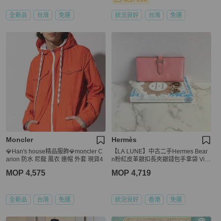
全新品
台灣
免運
狀況良好
台灣
免運
Moncler
Hermès
💎Han's house精品服飾💎moncler C
【LA LUNE】中古二手Hermes Bear
arion 防水 尼龍 風衣 連帽 外套 現貨4
n粉紅皮革銀扣長夾銀錢包手拿袋 Vint
age
MOP 4,575
MOP 4,719
全新品
台灣
免運
狀況良好
香港
免運