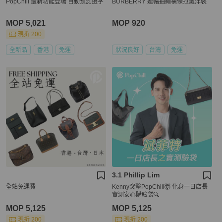
PopChill 最新功能登場 自動預測選字
BURBERRY 連帽抽繩橫條拉鏈洋裝
MOP 5,021
MOP 920
現折 200
全新品
香港
免運
狀況良好
台灣
免運
3.1 Phillip Lim
全站免運費
Kenny突擊PopChill🤯 化身一日店長
實測安心購驗袋🔍
MOP 5,125
MOP 5,125
現折 200
現折 200