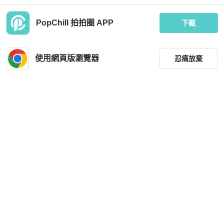
PopChill 拍拍圈 APP
下載
3.1 Phillip Lim
BURBERRY
[已結束] PopChill 11月個人賣家Chill
Burberry 羊毛純色菱格絎縫高領毛衣
送禮💕
M碼
使用網頁版瀏覽器
忍痛放棄
MOP 5,021
MOP 6,939
現折 200
現折 200
全新品
香港
免運
近新閒置品
台灣
免運
篩選
重設
品牌
分類
尺寸
LOEWE
Thom Browne
價格