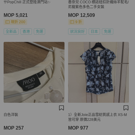
🎊PopChill 正式登陸澳門站✨
香奈兒 COCO 標誌紐扣針織絲羊駝毛/
尼龍紫色多色二手女裝
MOP 5,021
MOP 12,509
現折 200
9 折
全新品
香港
免運
狀況良好
日本
免運
白色洋裝
1）全新Joie正品雪紡質感上衣 XS-M
皆可穿 原價228美元
MOP 257
MOP 977