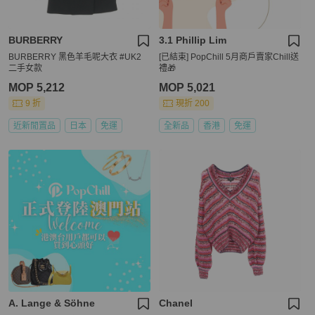
BURBERRY
3.1 Phillip Lim
BURBERRY 黑色羊毛呢大衣 #UK2
[已結束] PopChill 5月商戶賣家Chill送
二手女款
禮🎁
MOP 5,212
MOP 5,021
9 折
現折 200
近新閒置品
日本
免運
全新品
香港
免運
A. Lange & Söhne
Chanel