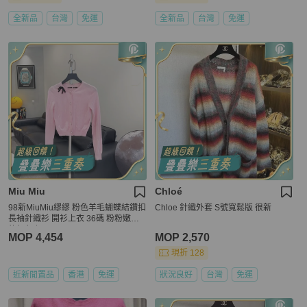
全新品
台灣
免運
全新品
台灣
免運
Miu Miu
Chloé
98新MiuMiu繆繆 粉色羊毛蝴蝶結鑽扣
Chloe 針織外套 S號寬鬆版 很新
長袖針織衫 開衫上衣 36碼 粉粉嫩嫩
的顏色 初
MOP 4,454
MOP 2,570
現折 128
近新閒置品
香港
免運
狀況良好
台灣
免運