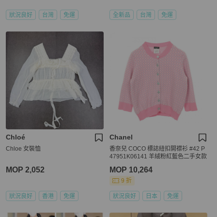
狀況良好
台灣
免運
全新品
台灣
免運
Chloé
Chanel
Chloe 女裝恤
香奈兒 COCO 標誌紐扣開襟衫 #42 P
47951K06141 羊絨粉紅藍色二手女款
MOP 2,052
MOP 10,264
9 折
狀況良好
香港
免運
狀況良好
日本
免運