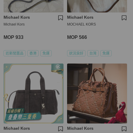
Michael Kors
Michael Kors
Michael Kors
MOCHAEL KORS
MOP 933
MOP 566
近新閒置品
香港
免運
狀況良好
台灣
免運
Michael Kors
Michael Kors