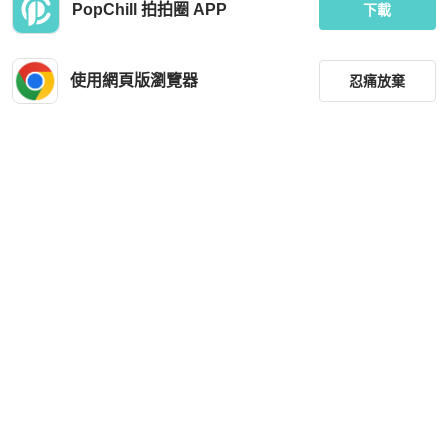
PopChill 拍拍圈 APP
下載
使用網頁版瀏覽器
忍痛放棄
篩選
重設
品牌
分類
尺寸
價格