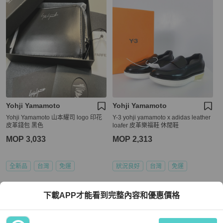
Yohji Yamamoto
Yohji Yamamoto
Yohji Yamamoto 山本耀司 logo 印花
Y-3 yohji yamamoto x adidas leather
皮革錢包 黑色
loafer 皮革樂福鞋 休閒鞋
MOP 3,033
MOP 2,313
全新品
台灣
免運
狀況良好
台灣
免運
下載APP才能看到完整內容和優惠價格