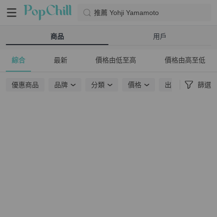
推薦 Yohji Yamamoto
商品
用戶
綜合
最新
價格由低至高
價格由高至低
優惠商品
品牌
分類
價格
出貨地點
篩選