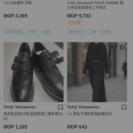
Y,S 山本曜司 洋裝
Yohji Yamamoto POUR HOMME 騎
士夾克皮革黑色二手男式
MOP 4,369
MOP 9,703
9 折
近新閒置品
台灣
免運
狀況良好
日本
免運
Yohji Yamamoto
Yohji Yamamoto
真皮鞋全新39號 超美原價三萬多售50
Y’s 黑色不規則剪裁結構毛衣
00
MOP 1,285
MOP 643