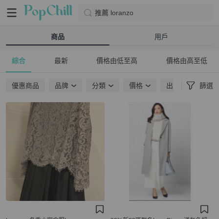
推薦 loranzo
商品
用戶
綜合
最新
價格由低至高
價格由高至低
優惠商品
品牌
分類
價格
出貨地點
篩選