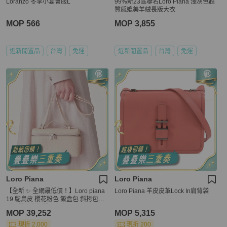
Loranzo 冬季小宴會服L
99%新23區聯名Loro Piana 淺灰色超
質感媲美羊絨長版大衣
MOP 566
MOP 3,855
近新閒置品
台灣
免運
近新閒置品
台灣
免運
Loro Piana
Loro Piana
【全新 ✨ 全網最低價！】Loro piana
Loro Piana 羊皮皮革Lock In肩背袋
19 鴕鳥皮 櫻花粉色 飯盒包 斜挎包
（下單前先詢問庫存❗️）
MOP 39,252
MOP 5,315
現折 2,000
現折 200