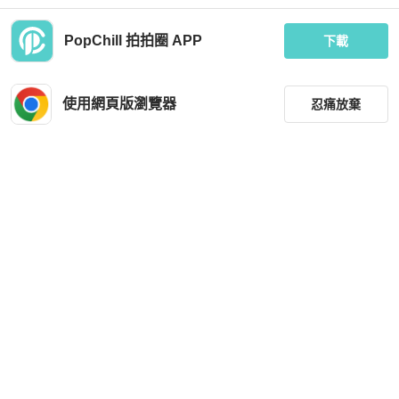
PopChill 拍拍圈 APP
下載
Loro Piana
Loro Piana
Loro Piana 諾悠翩雅 L19飯盒包，橄
Loro Piana 連帽雨衣/風衣
欖綠銀扣
使用網頁版瀏覽器
忍痛放棄
MOP 16,369
MOP 14,135
現折 200
現折 200
狀況良好
香港
免運
近新閒置品
台灣
免運
篩選
重設
品牌
分類
尺寸
LOEWE
價格