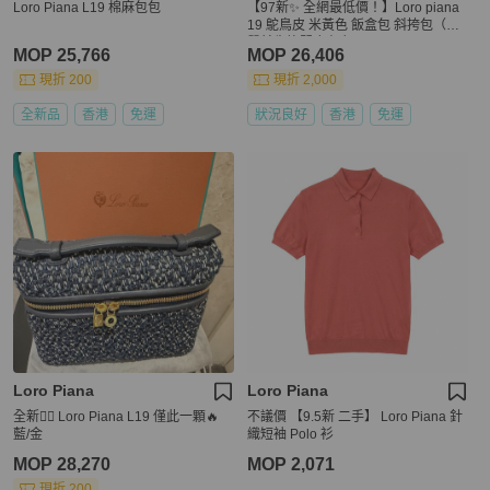
Loro Piana L19 棉麻包包
【97新✨ 全網最低價！】Loro piana
19 鴕鳥皮 米黃色 飯盒包 斜挎包（下
單前先詢問庫存❗️）
MOP 25,766
MOP 26,406
現折 200
現折 2,000
全新品
香港
免運
狀況良好
香港
免運
Loro Piana
Loro Piana
全新👍🏻 Loro Piana L19 僅此一顆🔥
不議價 【9.5新 二手】 Loro Piana 針
藍/金
織短袖 Polo 衫
MOP 28,270
MOP 2,071
現折 200