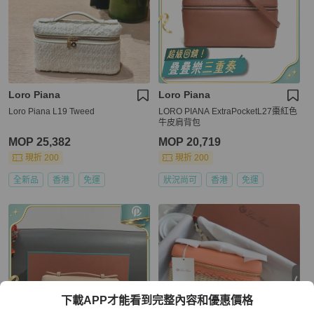
Loro Piana
Loro Piana
Loro Piana L19 Tweed
LORO PIANA ExtraPocketL27棗紅色
牛皮肩背包
MOP 25,382
MOP 20,719
現折 200
現折 200
全新品
香港
免運
狀況尚可
香港
免運
下載APP才能看到完整內容和優惠價格