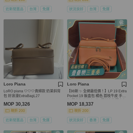
近新閒置品
台灣
免運
狀況良好
台灣
免運
Loro Piana
Loro Piana
LoRO piana 🤍🤍🤍貴婦款 奶茶斜背
【98新 ✨ 全網最低價！】LP 19 Extra
包 好浪漫ExtraBagL27
Pocket 19 飯盒包 橘色 荔枝牛皮 手拿
包 單肩包 斜挎包（下單前先詢問庫存
MOP 30,326
MOP 18,337
❗️）
現折 200
現折 200
近新閒置品
台灣
免運
狀況良好
香港
免運