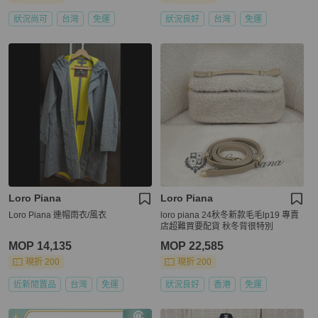
狀況尚可
台灣
免運
狀況良好
台灣
免運
Loro Piana
Loro Piana
Loro Piana 連帽雨衣/風衣
loro piana 24秋冬新款毛毛lp19 專賣
店超難買要配貨 秋冬背很特別
MOP 14,135
MOP 22,585
現折 200
現折 200
近新閒置品
台灣
免運
狀況良好
香港
免運