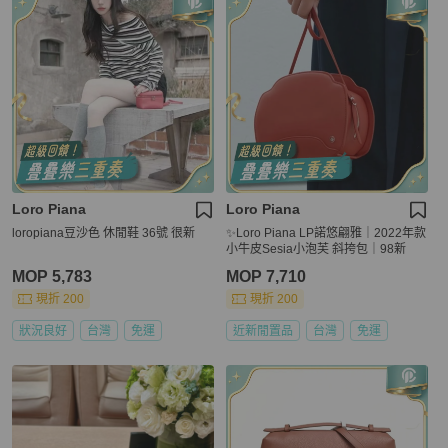
Loro Piana
Loro Piana
loropiana豆沙色 休閒鞋 36號 很新
✨Loro Piana LP諾悠翩雅｜2022年款
小牛皮Sesia小泡芙 斜挎包｜98新
MOP 5,783
MOP 7,710
現折 200
現折 200
狀況良好
台灣
免運
近新閒置品
台灣
免運