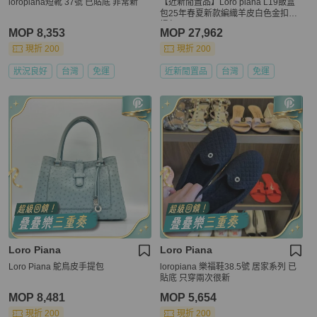
loropiana短靴 37號 已貼底 非常新
【近新閒置品】Loro piana L19飯盒
包25年春夏新款編織羊皮白色金扣手
提包
MOP 8,353
MOP 27,962
現折 200
現折 200
狀況良好
台灣
免運
近新閒置品
台灣
免運
Loro Piana
Loro Piana
Loro Piana 鴕鳥皮手提包
loropiana 樂福鞋38.5號 居家系列 已
貼底 只穿兩次很新
MOP 8,481
MOP 5,654
現折 200
現折 200