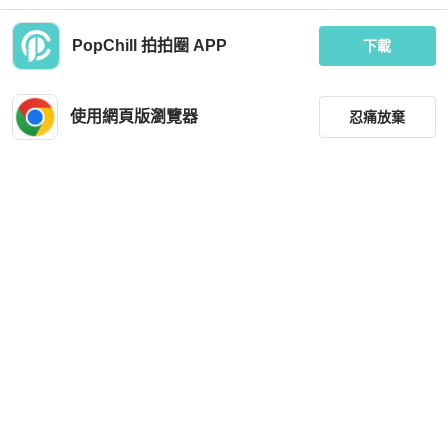
PopChill 拍拍圈 APP
下載
Loro Piana
Loro Piana
Loro Piana諾悠翩雅Extra Pocket L19
Loro piana 諾悠翩雅 LP19飯盒包 竹
奶油蜜蜂色鹿皮金扣 lp19 便當包 金扣
纖維拼小牛皮 奶油橘金扣 26年購入大
使用網頁版瀏覽器
忍痛放棄
全套竹編包
MOP 21,756
MOP 53,872
現折 200
現折 200
狀況良好
香港
免運
近新閒置品
香港
免運
篩選
重設
品牌
分類
尺寸
Loro Piana
Loro Piana
價格