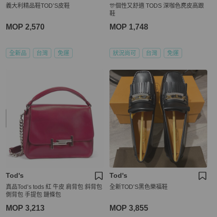
義大利精品鞋TOD’S皮鞋
🎊個性又舒適 TODS 深咖色麂皮高跟
鞋
MOP 2,570
MOP 1,748
全新品
台灣
免運
狀況尚可
台灣
免運
Tod's
Tod's
真品Tod’s tods 紅 牛皮 肩背包 斜背包
全新TOD’S黑色樂福鞋
側背包 手提包 鏈條包
MOP 3,213
MOP 3,855