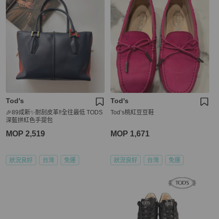
Tod's
Tod's
🎉89成新✨耐刮皮革‼️全往最低 TODS
Tod’s桃紅豆豆鞋
深藍拼紅色手提包
MOP 2,519
MOP 1,671
狀況良好
台灣
免運
狀況良好
台灣
免運