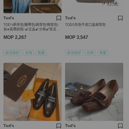
Tod's
Tod's
TOD’s帆布包/鏈帶包/肩背包/側背包/
TODS灰色牛皮口金肩背包
自➕長帶斜背/ 🌠正品🌠少用🌠背法多
樣/很輕
MOP 2,267
MOP 3,547
狀況良好
台灣
免運
狀況良好
台灣
免運
Tod's
Tod's