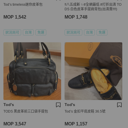
Tod’s timeless迷你皮革包
‼️八五成新 ✨#全網最低 #打折出清 TO
DS 白色皮革手提肩背包(出清賣!!!!)
MOP 1,542
MOP 1,748
狀況尚可
台灣
免運
狀況尚可
台灣
免運
Tod's
Tod's
TODS 黑皮革前三口袋手提包
Tod’s 金扣平底皮鞋 36.5號
MOP 3,547
MOP 1,157