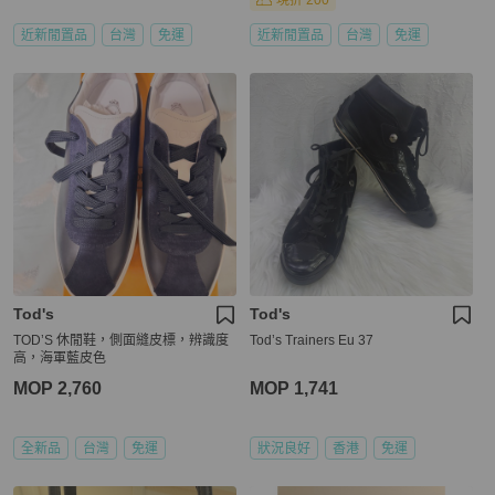
現折 200
近新閒置品
台灣
免運
近新閒置品
台灣
免運
Tod's
Tod's
TOD’S 休閒鞋，側面縫皮標，辨識度
Tod’s Trainers Eu 37
高，海軍藍皮色
MOP 2,760
MOP 1,741
全新品
台灣
免運
狀況良好
香港
免運