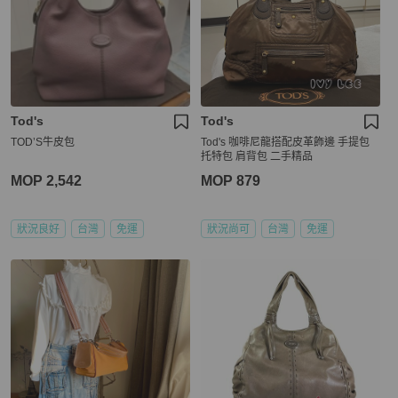
Tod's
Tod's
TOD’S牛皮包
Tod's 咖啡尼龍搭配皮革飾邊 手提包
托特包 肩背包 二手精品
MOP 2,542
MOP 879
狀況良好
台灣
免運
狀況尚可
台灣
免運