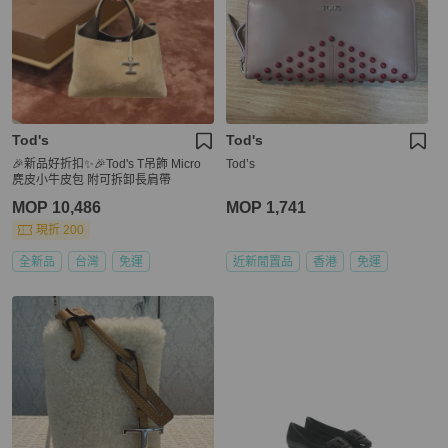
Tod's
Tod's
🎉新品好折扣✨🎉Tod's T吊飾 Micro
Tod’s
麂皮小牛皮包 附可拆卸長肩帶
MOP 10,486
MOP 1,741
現折 200
全新品
台灣
免運
近新閒置品
香港
免運