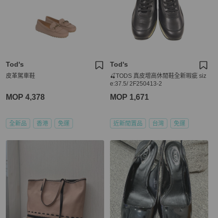
Tod's
Tod's
皮革駕車鞋
🍒TODS 真皮增高休閒鞋全新瑕疵 siz
e:37.5/ 2F250413-2
MOP 4,378
MOP 1,671
全新品
香港
免運
近新閒置品
台灣
免運