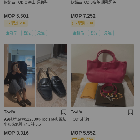
促銷品 TOD’S 男士 運動鞋
促銷品TOD'S皮革 踝靴黑色
MOP 5,501
MOP 7,252
現折 200
現折 200
全新品
香港
免運
全新品
香港
免運
Tod's
Tod's
9.9成新 原價$22300✨Tod’s 經典帶點
TOD’S托特
小姊姊氣質 豆豆鞋 5.5
MOP 3,316
MOP 5,552