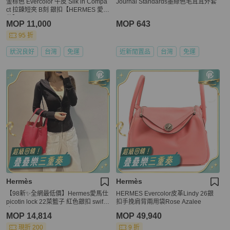
金棕色 Evercolor 牛皮 Silk in Compa
Journal Standards墨綠色毛茸茸外套
ct 拉鍊短夾 B刻 銀扣【HERMES 愛馬
仕】 H084541CK
MOP 11,000
MOP 643
95 折
狀況良好
台灣
免運
近新閒置品
台灣
免運
Hermès
Hermès
【98新✨全網最低價】Hermes愛馬仕
HERMES Evercolor皮革Lindy 26銀
picotin lock 22菜籃子 紅色銀扣 swift
扣手挽肩背兩用袋Rose Azalee
皮
MOP 14,814
MOP 49,940
現折 200
9 折