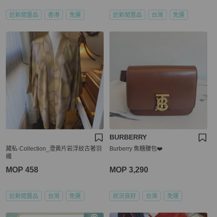
近新閒置品
香港
免運
近新閒置品
台灣
免運
BURBERRY
藏私·Collection_澄黃片岩浮紋古著羽
Burberry 焦糖腰包❤️
織
MOP 458
MOP 3,290
近新閒置品
台灣
免運
狀況良好
台灣
免運