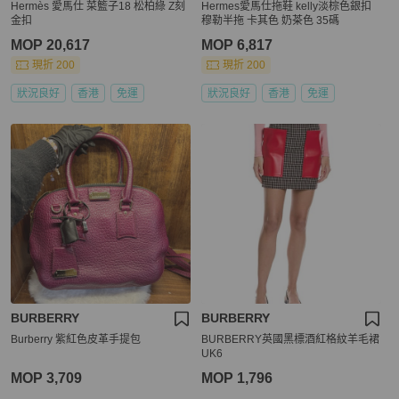
Hermès 愛馬仕 菜籃子18 松柏綠 Z刻
Hermes愛馬仕拖鞋 kelly淡棕色銀扣
金扣
穆勒半拖 卡其色 奶茶色 35碼
MOP 20,617
MOP 6,817
現折 200
現折 200
狀況良好
香港
免運
狀況良好
香港
免運
BURBERRY
BURBERRY
Burberry 紫紅色皮革手提包
BURBERRY英國黑標酒紅格紋羊毛裙
UK6
MOP 3,709
MOP 1,796