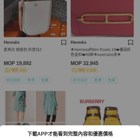
Hermès
Hermès
愛馬仕 妞妞包 奶昔白Z
🌟Hermes🌈Mini Roulis 19❤️蕃茄紅
色金扣❤️99新🌟evercolor皮🌟
MOP 19,892
MOP 32,945
現折 200
現折 2,000
狀況良好
香港
免運
狀況良好
香港
免運
下載APP才能看到完整內容和優惠價格