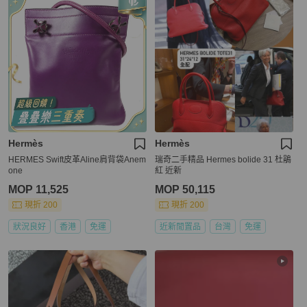
Hermès
Hermès
HERMES Swift皮革Aline肩背袋Anem
瑞奇二手精品 Hermes bolide 31 杜鵑
one
紅 近新
MOP 11,525
MOP 50,115
現折 200
現折 200
狀況良好
香港
免運
近新閒置品
台灣
免運