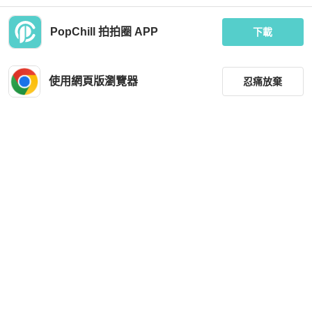
PopChill 拍拍圈 APP
下載
BURBERRY
BURBERRY
BURBERRY英國糖果薄荷色羊絨大衣
🍒BURBERRY全新流蘇皮革kilter穆
UK4
勒鞋size:39/2F230510-1
使用網頁版瀏覽器
忍痛放棄
MOP 7,425
MOP 3,341
現折 200
狀況良好
台灣
免運
全新品
台灣
免運
篩選
重設
品牌
分類
尺寸
Hermès
Hermès
價格