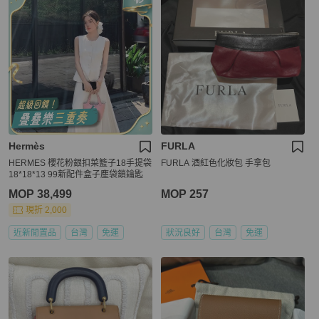
Hermès
FURLA
HERMES 櫻花粉銀扣菜籃子18手提袋
FURLA 酒紅色化妝包 手拿包
18*18*13 99新配件盒子塵袋鎖鑰匙
MOP 38,499
MOP 257
現折 2,000
近新閒置品
台灣
免運
狀況良好
台灣
免運