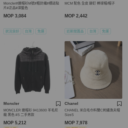
Moncler#連帽衫M號#粗針織#標誌貼
MCM 駝色 全皮 鉚釘 棒球帽/帽子
片#正品#深藍色
MOP 3,084
MOP 2,442
狀況良好
台灣
免運
近新閒置品
台灣
免運
Moncler
Chanel
MONCLER 連帽衫 9413600 羊毛尼
CHANEL 米白毛巾料雙C刺繡漁夫帽
龍 黑色 #S 二手男款
SizeS
MOP 5,212
MOP 7,978