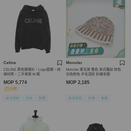
Celine
Moncler
CELINE 黑色連帽衫，Logo圖案，純
Moncler 蒙克萊 雙色 英式羅紋 棕色
棉材質，二手男款 M 碼
白色粉色 羊毛混紡 針織毛帽
MOP 5,774
MOP 2,185
9 折
狀況良好
日本
免運
狀況良好
台灣
免運