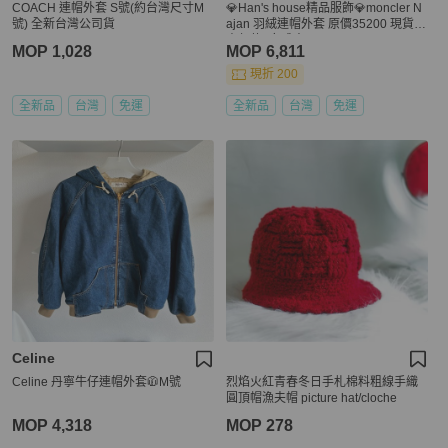
COACH 連帽外套 S號(約台灣尺寸M
💎Han's house精品服飾💎moncler N
號) 全新台灣公司貨
ajan 羽絨連帽外套 原價35200 現貨
青年款=女成人 S M
MOP 1,028
MOP 6,811
現折 200
全新品
台灣
免運
全新品
台灣
免運
Celine
Celine 丹寧牛仔連帽外套🧥M號
烈焰火紅青春冬日手札棉料粗線手織
圓頂帽漁夫帽 picture hat/cloche
MOP 4,318
MOP 278