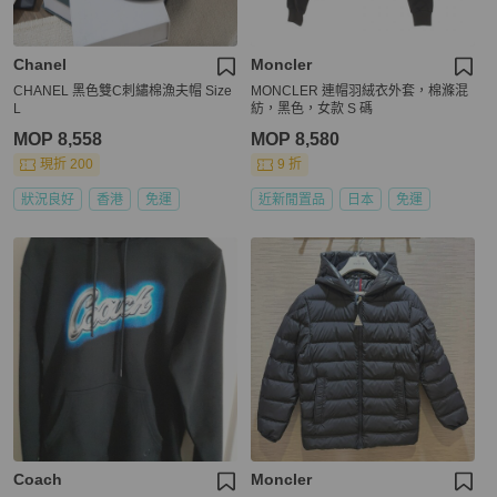
Chanel
Moncler
CHANEL 黑色雙C刺繡棉漁夫帽 Size
MONCLER 連帽羽絨衣外套，棉滌混
L
紡，黑色，女款 S 碼
MOP 8,558
MOP 8,580
現折 200
9 折
狀況良好
香港
免運
近新閒置品
日本
免運
Coach
Moncler