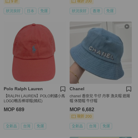
9 折
現折 200
狀況良好
日本
免運
狀況良好
香港
免運
Polo Ralph Lauren
Chanel
【RALPH LAUREN】POLO刺繡小馬
chanel 香奈兒 牛仔 丹寧 漁夫帽 遮陽
LOGO鴨舌棒球帽(嫣紅)
帽 休閒帽 牛仔帽
MOP 689
MOP 6,682
現折 200
全新品
台灣
免運
全新品
台灣
免運