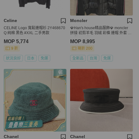
Celine
Moncler
CELINE Logo 寬鬆連帽衫 2Y468670
💎Han's house精品服飾💎 moncler
Q 純棉 黑色 #XXL 二手男款
拼接 初剪羊毛 羽絨 彩條 連帽 外套 黑
現貨XL 原價45000
MOP 5,774
MOP 8,995
9 折
現折 200
狀況良好
日本
免運
全新品
台灣
免運
Chanel
Chanel