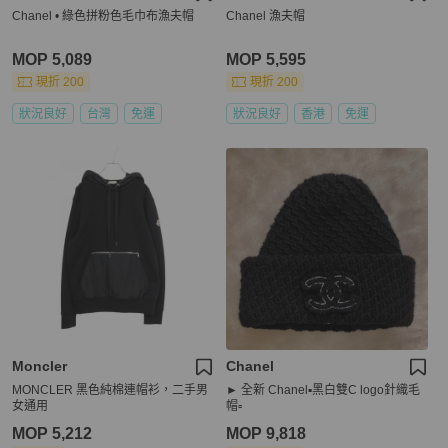
Chanel • 綠色拼粉色毛巾布漁夫帽
Chanel 漁夫帽
MOP 5,089
MOP 5,595
現折 200
現折 200
狀況良好
台灣
免運
狀況良好
香港
免運
Moncler
Chanel
MONCLER 黑色純棉連帽衫，二手男
► 全新 Chanel▪️黑白雙C logo針織毛
女通用
帽▫️
MOP 5,212
MOP 9,818