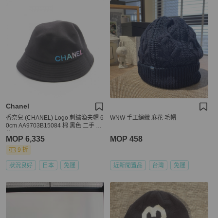
Chanel
香奈兒 (CHANEL) Logo 刺繡漁夫帽 6
WNW 手工編織 麻花 毛帽
0cm AA9703B15084 棉 黑色 二手 女
款
MOP 6,335
MOP 458
9 折
狀況良好
日本
免運
近新閒置品
台灣
免運