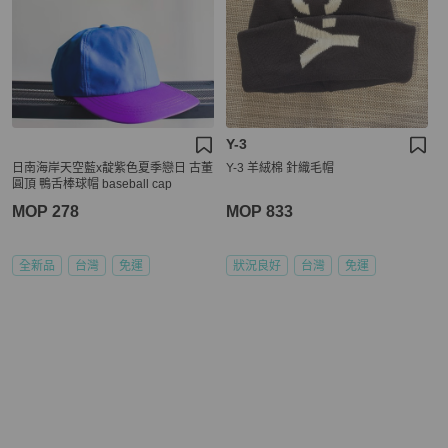
Y-3
日南海岸天空藍x靛紫色夏季戀日 古董
Y-3 羊絨棉 針織毛帽
圓頂 鴨舌棒球帽 baseball cap
MOP 278
MOP 833
全新品
台灣
免運
狀況良好
台灣
免運