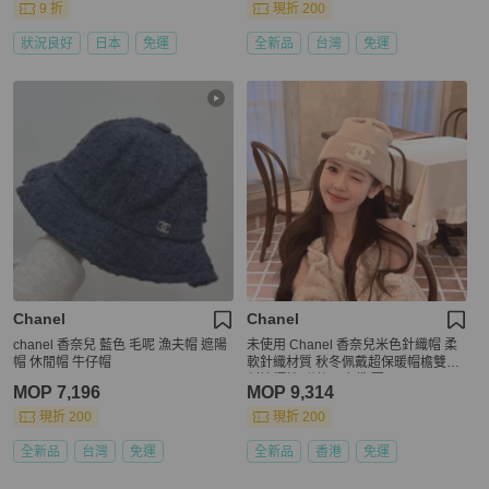
9 折
現折 200
狀況良好
日本
免運
全新品
台灣
免運
Chanel
Chanel
chanel 香奈兒 藍色 毛呢 漁夫帽 遮陽
未使用 Chanel 香奈兒米色針織帽 柔
帽 休閒帽 牛仔帽
軟針織材質 秋冬佩戴超保暖帽檐雙C
刺繡標誌 附件：塵袋 票 。
MOP 7,196
MOP 9,314
現折 200
現折 200
全新品
台灣
免運
全新品
香港
免運