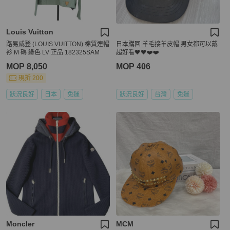
Louis Vuitton
路易威登 (LOUIS VUITTON) 棉質連帽
日本購回 羊毛接羊皮帽 男女都可以戴
衫 M 碼 綠色 LV 正品 182325SAM
超好看🖤🖤❤️❤️
MOP 8,050
MOP 406
現折 200
狀況良好
日本
免運
狀況良好
台灣
免運
Moncler
MCM