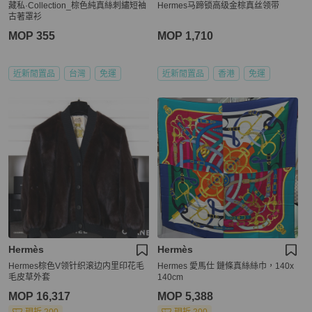
藏私·Collection_棕色純真絲刺繡短袖
Hermes马蹄锁高级金棕真丝领带
古著罩衫
MOP 355
MOP 1,710
近新閒置品
台灣
免運
近新閒置品
香港
免運
Hermès
Hermès
Hermes棕色V领针织滚边内里印花毛
Hermes 愛馬仕 鏈條真絲絲巾，140x
毛皮草外套
140cm
MOP 16,317
MOP 5,388