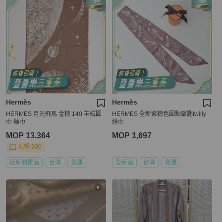
Hermès
Hermès
HERMES 月光飛馬 金棕 140 羊絨圍
HERMES 全新紫棕色圓點鑰匙twilly
巾 絲巾
絲巾
MOP 13,364
MOP 1,697
現折 200
近新閒置品
台灣
免運
全新品
台灣
免運