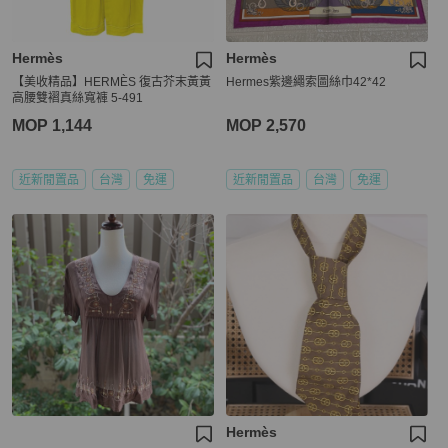
Hermès
Hermès
【美收精品】HERMÈS 復古芥末黃黃
Hermes紫邊繩索圖絲巾42*42
高腰雙褶真絲寬褲 5-491
MOP 1,144
MOP 2,570
近新閒置品
台灣
免運
近新閒置品
台灣
免運
Hermès