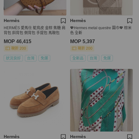
Hermès
Hermès
HERMÈS 愛馬仕 鴕鳥皮 金棕 焦糖 肩
💖Hermes metal questre 圍巾💖 棕米
背包 斜背包 側背包 手提包 馬鞍包
色 全新
MOP 46,415
MOP 5,397
現折 200
現折 200
狀況良好
台灣
免運
全新品
台灣
免運
Hermès
Hermès