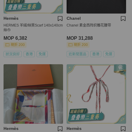
Hermès
Chanel
HERMES 羊絨/絲質Scarf 140x140cm
Chanel 素金西阵织雕花腰带
絲巾
MOP 6,382
MOP 31,288
現折 200
現折 200
狀況良好
香港
免運
近新閒置品
香港
免運
Hermès
Hermès