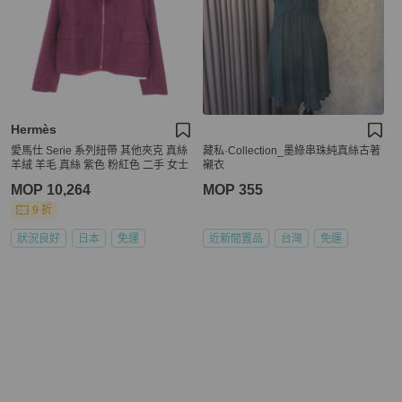
Hermès
愛馬仕 Serie 系列紐帶 其他夾克 真絲
藏私·Collection_墨綠串珠純真絲古著
羊絨 羊毛 真絲 紫色 粉紅色 二手 女士
襯衣
MOP 10,264
MOP 355
9 折
狀況良好
日本
免運
近新閒置品
台灣
免運