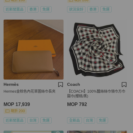
現折 200
現折 200
近新閒置品
香港
免運
狀況良好
香港
免運
Hermès
Coach
Hermes金棕色內花草圖絲巾長夾
【COACH】100%蠶絲絲巾領巾方巾
圍巾(櫻桃/黑)
MOP 17,939
MOP 792
現折 200
近新閒置品
台灣
免運
全新品
台灣
免運