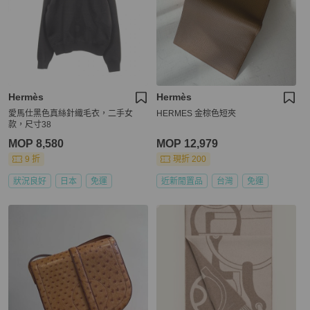
Hermès
Hermès
愛馬仕黑色真絲針織毛衣，二手女
HERMES 金棕色短夾
款，尺寸38
MOP 8,580
MOP 12,979
9 折
現折 200
狀況良好
日本
免運
近新閒置品
台灣
免運