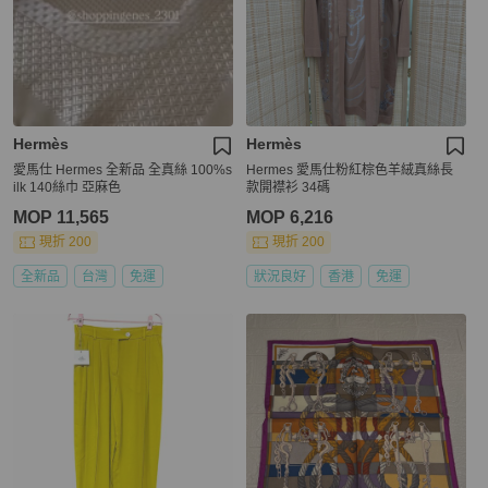
Hermès
Hermès
愛馬仕 Hermes 全新品 全真絲 100%s
Hermes 愛馬仕粉紅棕色羊絨真絲長
ilk 140絲巾 亞麻色
款開襟衫 34碼
MOP 11,565
MOP 6,216
現折 200
現折 200
全新品
台灣
免運
狀況良好
香港
免運