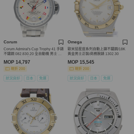
Corum
Omega
Corum Admiral's Cup Trophy 41 手錶
歐米茄星座系列自動上鍊不鏽鋼/18K
不鏽鋼 082.830.20 全自動機 男士 CO
黃金男士正裝/商務腕錶 1302.30
RUM 100M 已修
MOP 14,797
MOP 15,545
現折 200
現折 200
狀況良好
日本
免運
狀況良好
日本
免運