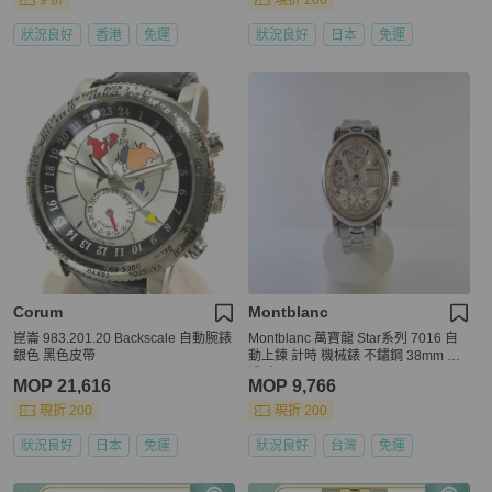
9 折
現折 200
狀況良好
香港
免運
狀況良好
日本
免運
Corum
Montblanc
崑崙 983.201.20 Backscale 自動腕錶
Montblanc 萬寶龍 Star系列 7016 自
銀色 黑色皮帶
動上鍊 計時 機械錶 不鏽鋼 38mm 送
禮 自用
MOP 21,616
MOP 9,766
現折 200
現折 200
狀況良好
日本
免運
狀況良好
台灣
免運