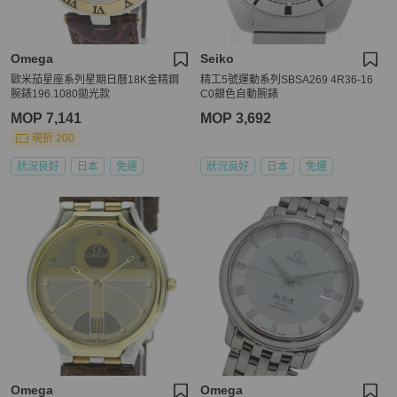
Omega
Seiko
歐米茄星座系列星期日曆18K金精鋼
精工5號運動系列SBSA269 4R36-16
腕錶196.1080拋光款
C0銀色自動腕錶
MOP 7,141
MOP 3,692
現折 200
狀況良好
日本
免運
狀況良好
日本
免運
Omega
Omega