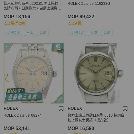
歐米茄經典系列 5203.81 男士腕錶，
ROLEX Datejust 116233G
品牌名稱，日期顯示，自動上鍊機
芯，不銹鋼 (SS)，銀色和藍色錶盤
MOP 13,156
MOP 89,422
現折 200
9 折
狀況尚可
日本
免運
狀況良好
香港
免運
ROLEX
ROLEX
ROLEX Datejust 68274
勞力士蠔式恆動日曆型 6516 精鋼自
動上鍊女士腕錶（復古款）
MOP 53,141
MOP 16,590