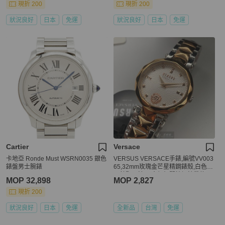
現折 200
現折 200
狀況良好
日本
免運
狀況良好
日本
免運
Cartier
Versace
卡地亞 Ronde Must WSRN0035 銀色
VERSUS VERSACE手錶,編號VV003
錶盤男士腕錶
65,32mm玫瑰金芒星精鋼錶殼,白色中
二針顯示錶面,金銀相間精鋼錶帶款
MOP 32,898
MOP 2,827
現折 200
狀況良好
日本
免運
全新品
台灣
免運