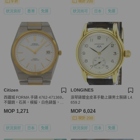
9 折
現折 200
狀況良好
香港
免運
狀況尚可
日本
免運
Citizen
LONGINES
西鐵城 FORMA 手錶 4762-471369，
浪琴錶鍍金皮革手動上鍊男士腕錶 L4.
不鏽鋼，石英，模擬，白色錶盤，男
659.2
士。
MOP 1,271
MOP 6,024
現折 200
狀況良好
日本
免運
狀況良好
日本
免運