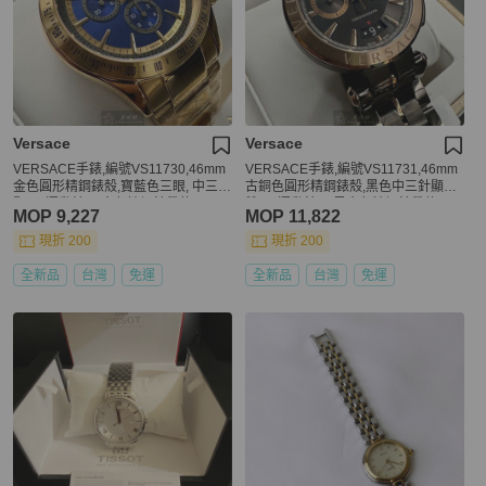
Versace
Versace
VERSACE手錶,編號VS11730,46mm
VERSACE手錶,編號VS11731,46mm
金色圓形精鋼錶殼,寶藍色三眼, 中三針
古銅色圓形精鋼錶殼,黑色中三針顯示,
顯示, 運動錶面,金色精鋼錶帶款
雙眼, 運動錶面,黑金色精鋼錶帶款
MOP 9,227
MOP 11,822
現折 200
現折 200
全新品
台灣
免運
全新品
台灣
免運