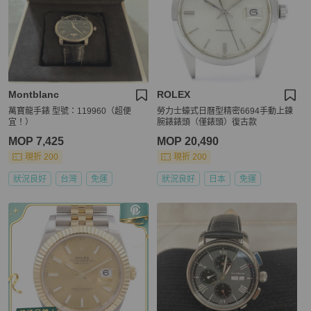
Montblanc
ROLEX
萬寶龍手錶 型號：119960（超便
勞力士蠔式日曆型精密6694手動上鍊
宜！）
腕錶錶頭（僅錶頭）復古款
MOP 7,425
MOP 20,490
現折 200
現折 200
狀況良好
台灣
免運
狀況良好
日本
免運