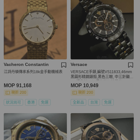
Vacheron Constantin
Versace
江詩丹頓傳承系列18k金手動機械表
VERSACE手錶,編號VS11833,46mm
黑圓形精鋼錶殼,黑色三眼, 中三針顯
示, 運動錶面,深黑色精鋼錶帶款
MOP 91,168
MOP 10,949
現折 200
現折 200
狀況尚可
香港
免運
全新品
台灣
免運