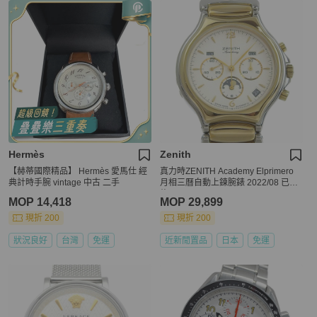
Hermès
Zenith
【赫蒂國際精品】 Hermès 愛馬仕 經
真力時ZENITH Academy Elprimero
典計時手腕 vintage 中古 二手
月相三曆自動上鍊腕錶 2022/08 已大
修
MOP 14,418
MOP 29,899
現折 200
現折 200
狀況良好
台灣
免運
近新閒置品
日本
免運