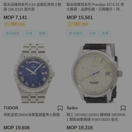
歐米茄碟飛系列 K18 金鋼石英男士腕
歐米茄碟飛系列 Prestige 4574.31 男
錶 196.0316 拋光款
士腕錶，品牌名稱，日期顯示，同軸
天文台錶，自動上鍊，不銹鋼 (SS)，
MOP 7,141
MOP 15,561
銀色，拋光。
現折 200
現折 200
狀況良好
日本
免運
狀況良好
日本
免運
TUDOR
Seiko
帝舵皇家28600海軍藍錶盤男士腕錶
精工 GRAND SEIKO 機械錶 SBGR06
1 鋼製自動腕錶 9S65-00D0 拋光
MOP 19,606
MOP 19,316