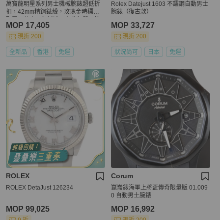
萬寶龍明星系列男士機械腕錶超低折
Rolex Datejust 1603 不鏽鋼自動男士
扣，42mm精鋼錶殼，玫瑰金時標搭
腕錶（復古款）
配羅馬數字，襯托濃厚古典氣質，搭
MOP 17,405
MOP 33,727
載背透機芯，具備50米生活防水功
能。
現折 200
現折 200
全新品
香港
免運
狀況尚可
日本
免運
ROLEX
Corum
ROLEX DetaJust 126234
崑崙錶海軍上將盃傳奇限量版 01.009
0 自動男士腕錶
MOP 99,025
MOP 16,992