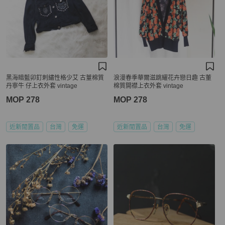
黑海暗藍卯釘刺繡性格少艾 古蕫棉質
浪漫春季華爾滋跳耀花卉戀日趣 古董
丹寧牛 仔上衣外套 vintage
棉質開襟上衣外套 vintage
MOP 278
MOP 278
近新閒置品
台灣
免運
近新閒置品
台灣
免運