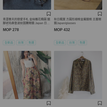
青澀春天的戀愛手札 金絲雕花橢圓 鏡
秋日楓葉 方圓形細框金屬鏡框 古董眼
腳琥珀鼻墊波紋圖騰眼鏡 Japan 日本
鏡Japan/glasses
好學生 金框 雕花鏡框
MOP 278
MOP 432
全新品
台灣
免運
全新品
台灣
免運