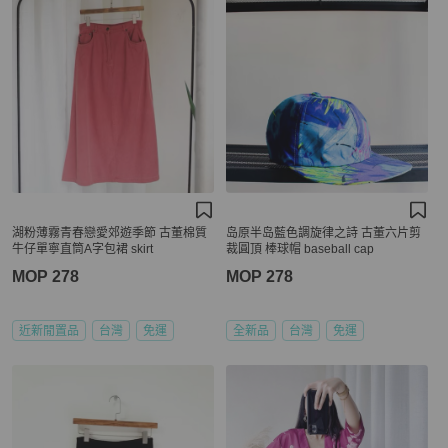
湖粉薄霧青春戀愛郊遊季節 古董棉質
岛原半岛藍色調旋律之詩 古董六片剪
牛仔單寧直筒A字包裙 skirt
裁圓頂 棒球帽 baseball cap
MOP 278
MOP 278
近新閒置品
台灣
免運
全新品
台灣
免運