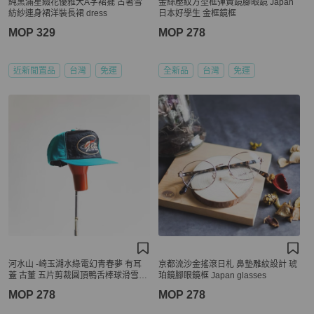
純黑滿星綴花優雅大A字裙擺 古著雪
金絲壓紋方型框彈篢鏡腳眼鏡 Japan
紡紗連身裙洋裝長裙 dress
日本好學生 金框鏡框
MOP 329
MOP 278
近新閒置品
台灣
免運
全新品
台灣
免運
河水山 -崎玉湖水綠電幻青春夢 有耳
京都流沙金搖滾日札 鼻墊雕紋設計 琥
蓋 古董 五片剪裁圓頂鴨舌棒球滑雪帽
珀鏡腳眼鏡框 Japan glasses
peaked cap / baseball cap
MOP 278
MOP 278