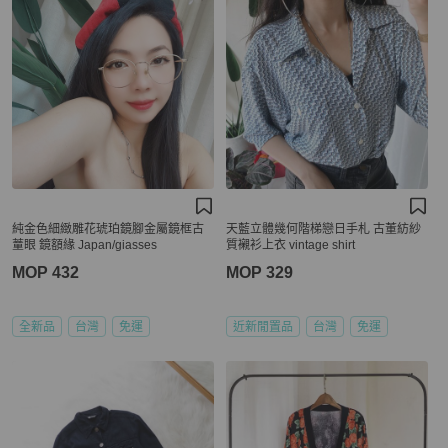
純金色細緻雕花琥珀鏡腳金屬鏡框古
天藍立體幾何階梯戀日手札 古董紡紗
蕫眼 鏡額緣 Japan/giasses
質襯衫上衣 vintage shirt
MOP 432
MOP 329
全新品
台灣
免運
近新閒置品
台灣
免運