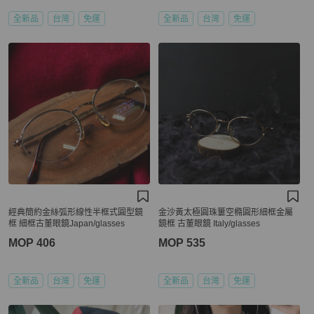
全新品
台灣
免運
全新品
台灣
免運
經典簡約金絲弧形線性半框式圓型鏡
金沙黃太極圓珠簍空橢圓形細框金屬
框 細框古董眼鏡Japan/glasses
鏡框 古董眼鏡 Italy/glasses
MOP 406
MOP 535
全新品
台灣
免運
全新品
台灣
免運