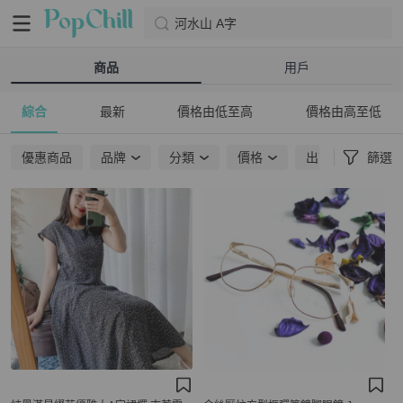
河水山 A字
商品
用戶
綜合
最新
價格由低至高
價格由高至低
優惠商品
品牌
分類
價格
出貨地點
篩選