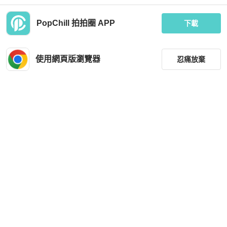
PopChill 拍拍圈 APP
下載
粉膚刺繡半立體織紋東方花卉 古著透
熱情烈焰純紅x墨黑青澀戀愛時光 古董
膚雪紡紗襯衫上衣 vintage
雙層紡紗A字包裙 紗裙 skirt
使用網頁版瀏覽器
忍痛放棄
MOP 278
MOP 329
近新閒置品
台灣
免運
近新閒置品
台灣
免運
篩選
重設
品牌
分類
尺寸
價格