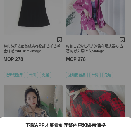
經典純黑素面絲絨青春物語 古董古著
昭和日式紫紅花卉渲染和服式罩衫 古
金絲絨 A## skirt vintage
著紡 紗外套上衣 vintage
MOP 278
MOP 278
近新閒置品
台灣
免運
近新閒置品
台灣
免運
下載APP才能看到完整內容和優惠價格