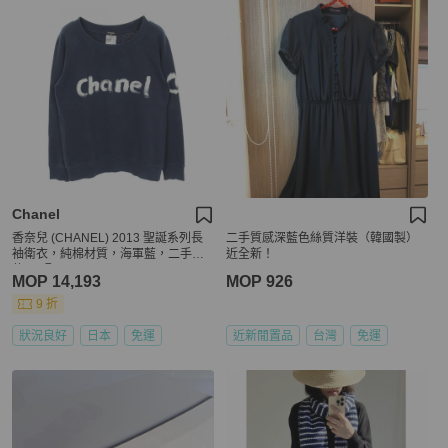
Chanel
香奈兒 (CHANEL) 2013 聖誕系列長
二手質感深藍色絲質洋裝（韓國製）
袖衛衣，純棉材質，海軍藍，二手女
近全新！
款 M 碼
MOP 14,193
MOP 926
9 折
狀況良好
日本
免運
近新閒置品
台灣
免運