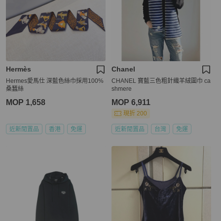
Hermès
Chanel
Hermes愛馬仕 深藍色絲巾採用100%
CHANEL 寶藍三色粗針織羊絨圍巾 ca
桑蠶絲
shmere
MOP 1,658
MOP 6,911
現折 200
近新閒置品
香港
免運
近新閒置品
台灣
免運