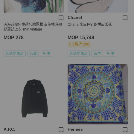
Chanel
深海藍幾何童趣勾線圖騰 古董棉麻襯
Chanel米白色针织拼皮长袜
衫罩衫上衣 shirt vintage
MOP 278
MOP 15,748
現折 200
近新閒置品
台灣
免運
近新閒置品
香港
免運
A.P.C.
Hermès