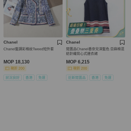
Chanel
Chanel
Chanel藍調彩格紋Tweed短外套
閒置品Chanel香奈兒深藍色 亞麻棉混
紡針織背心式連衣裙
MOP 18,130
MOP 6,215
現折 200
現折 200
狀況良好
香港
免運
近新閒置品
香港
免運