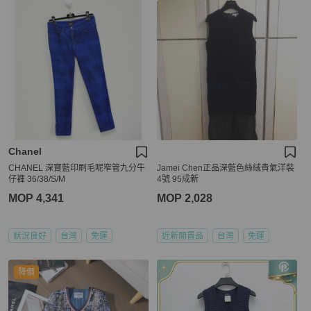
Chanel
CHANEL 深寶藍印刷毛呢窄管九分牛
Jamei Chen正品深藍色絲絨貴氣洋裝
仔褲 36/38/S/M
4號 95成新
MOP 4,341
MOP 2,028
狀況良好
台灣
免運
近新閒置品
台灣
免運
降價