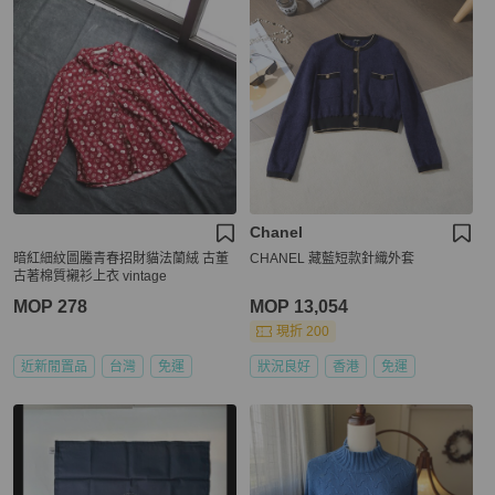
Chanel
暗紅細紋圖螣青春招財貓法蘭絨 古董
CHANEL 藏藍短款針織外套
古著棉質襯衫上衣 vintage
MOP 278
MOP 13,054
現折 200
近新閒置品
台灣
免運
狀況良好
香港
免運