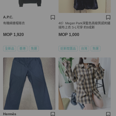
A.P.C.
有機綿連帽衛衣
40）Megan Park深藍色高級質感刺繡
絨布上衣 S-L可穿 約9成新
MOP 1,920
MOP 1,000
全新品
香港
免運
近新閒置品
台灣
免運
Hermès