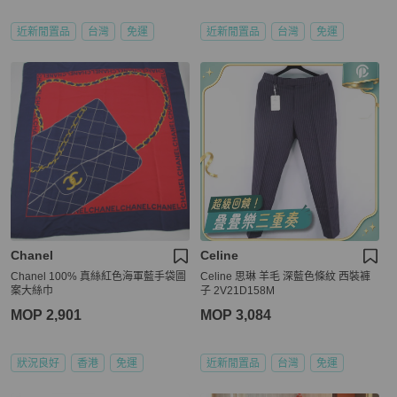
近新閒置品
台灣
免運
近新閒置品
台灣
免運
Chanel
Celine
Chanel 100% 真絲紅色海軍藍手袋圖
Celine 思琳 羊毛 深藍色條紋 西裝褲
案大絲巾
子 2V21D158M
MOP 2,901
MOP 3,084
狀況良好
香港
免運
近新閒置品
台灣
免運