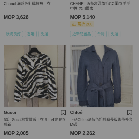
Chanel 深藍色針織短袖上衣
CHANEL 深藍灰混兔毛CC圍巾 羊毛
中性 男用圍巾
MOP 3,626
MOP 5,140
現折 200
狀況良好
香港
免運
近新閒置品
台灣
免運
Gucci
Chloé
63）Gucci棉質質感上衣 S-L可穿 約9
正品Chloe深藍色粗針織長版綁帶外套
成新
M碼
MOP 2,005
MOP 2,262