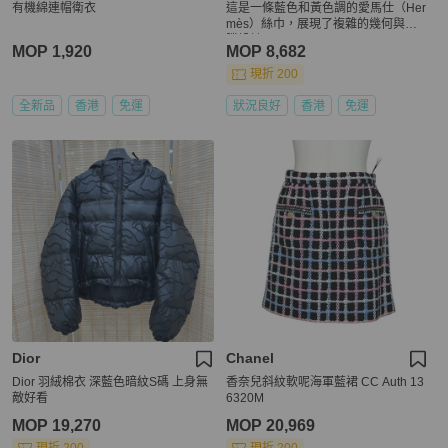
有機綿連帽衛衣
這是一條藍色和黃色調的愛馬仕（Her
mès）絲巾，展現了複雜的幾何與圖
騰設計
MOP 1,920
MOP 8,682
現折 200
全新品
香港
免運
狀況良好
香港
免運
Dior
Chanel
Dior 羽絨棉衣 深藍色暗紋S碼 上身無
香奈兒斜紋軟呢海軍藍裙 CC Auth 13
敵好看
6320M
MOP 19,270
MOP 20,969