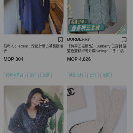
BURBERRY
藏私·Collection_ 深藍針織古著長版毛
【赫蒂國際精品】 Burberry 巴寶利 淺
衣
藍色菱格絎縫外套 vintage 二手 中古
MOP 304
MOP 4,626
近新閒置品
台灣
免運
狀況良好
台灣
免運