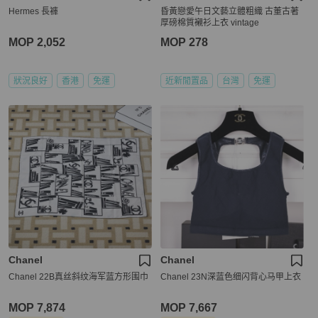
Hermes 長褲
昏黃戀愛午日文藝立體粗織 古董古著
厚磅棉質襯衫上衣 vintage
MOP 2,052
MOP 278
狀況良好
香港
免運
近新閒置品
台灣
免運
Chanel
Chanel
Chanel 22B真丝斜纹海军蓝方形围巾
Chanel 23N深蓝色细闪背心马甲上衣
MOP 7,874
MOP 7,667