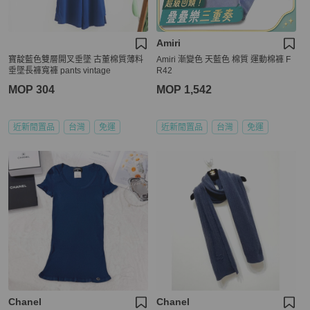
Amiri
寶靛藍色雙層開叉垂墜 古董棉質薄料
Amiri 漸變色 天藍色 棉質 運動棉褲 F
垂墜長褲寬褲 pants vintage
R42
MOP 304
MOP 1,542
近新閒置品
台灣
免運
近新閒置品
台灣
免運
Chanel
Chanel