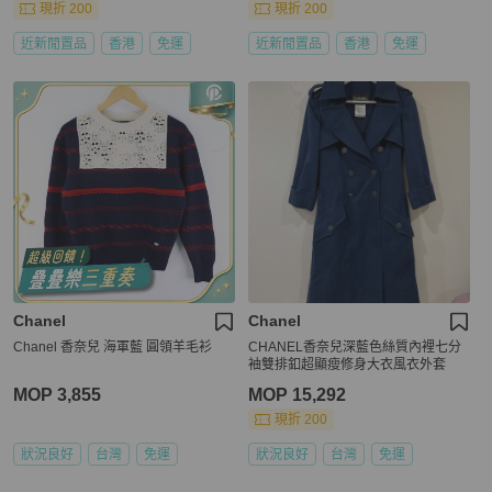
現折 200
現折 200
近新閒置品
香港
免運
近新閒置品
香港
免運
Chanel
Chanel
Chanel 香奈兒 海軍藍 圓領羊毛衫
CHANEL香奈兒深藍色絲質內裡七分
袖雙排釦超顯瘦修身大衣風衣外套
MOP 3,855
MOP 15,292
現折 200
狀況良好
台灣
免運
狀況良好
台灣
免運