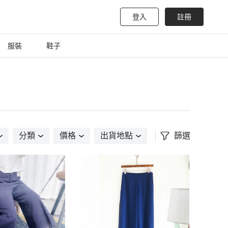
登入
註冊
服裝
鞋子
分類
價格
出貨地點
篩選