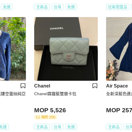
免運
全新品
台灣
免運
近新閒置品
Chanel
Air Space
_深藍鏤空蕾絲純亞
Chanel霧霾藍雙層卡包
全新深藍色連
MOP 5,526
MOP 25
現折 200
免運
全新品
台灣
免運
全新品
台