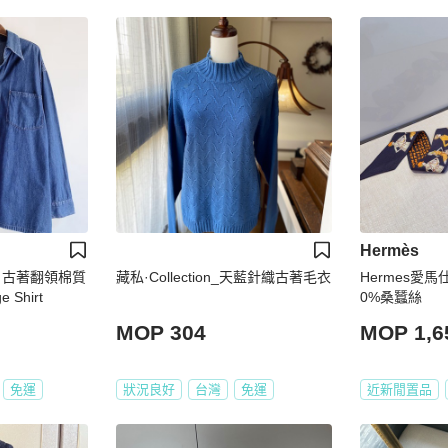
Hermès
 古著翻領棉質
藏私·Collection_天藍針織古著毛衣
Hermes愛
 Shirt
0%桑蠶絲
MOP 304
MOP 1,6
免運
狀況良好
台灣
免運
近新閒置品