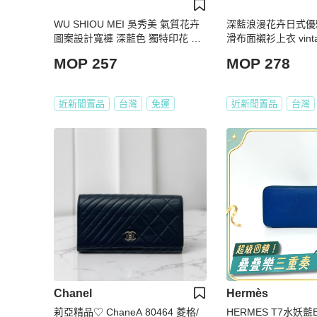
WU SHIOU MEI 吳秀美 氣質花卉
深藍浪漫花卉日式優
圖案設計寬褲 深藍色 獨特印花 柔
滑布面襯衫上衣 vintag
軟舒適 柔軟內裡 碎花【壽司羊
MOP 257
MOP 278
羊】二手褲
近新閒置品
台灣
免運
近新閒置品
台灣
Chanel
Hermès
莉亞精品♡ ChaneA 80464 菱格/
HERMES T7水妖