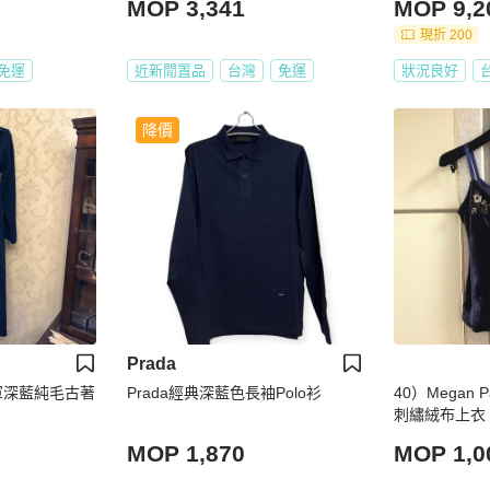
MOP 3,341
MOP 9,2
現折 200
免運
近新閒置品
台灣
免運
狀況良好
降價
Prada
_海軍深藍純毛古著
Prada經典深藍色長袖Polo衫
40）Megan
刺繡絨布上衣 
MOP 1,870
MOP 1,0