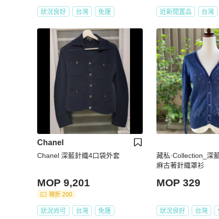
狀況良好
台灣
免運
近新閒置品
台灣
Chanel
Chanel 深藍針織4口袋外套
藏私·Collection
麻古著針織罩衫
MOP 9,201
MOP 329
現折 200
狀況尚可
台灣
免運
狀況良好
台灣