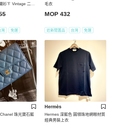
👔 Vintage 二手
毛衣
55
MOP 432
台灣
免運
近新閒置品
台灣
免運
Hermès
Chanel 珠光寶石藍
Hermes 深藍色 圓領珠地網眼材質
經典男裝上衣