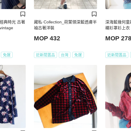
經典時光 古著
藏私·Collection_荷葉領深藍透膚半
深海藍幾何童
intage
袖古著洋裝
襯衫罩衫上衣 shi
MOP 432
MOP 27
免運
近新閒置品
台灣
免運
近新閒置品