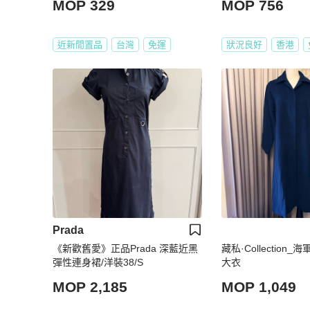
MOP 329
MOP 756
近新閒置品
台灣
免運
狀況良好
香港
Prada
《新歡舊愛》正品Prada 深藍近黑
藏私·Collection
彈性連身裙/洋裝38/S
大衣
MOP 2,185
MOP 1,049