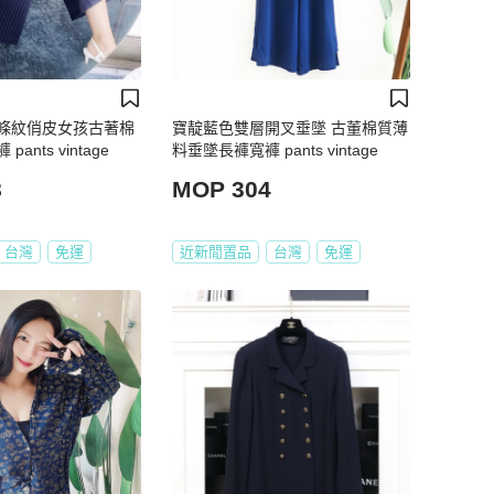
條紋俏皮女孩古著棉
寶靛藍色雙層開叉垂墜 古董棉質薄
ants vintage
料垂墜長褲寬褲 pants vintage
8
MOP 304
台灣
免運
近新閒置品
台灣
免運