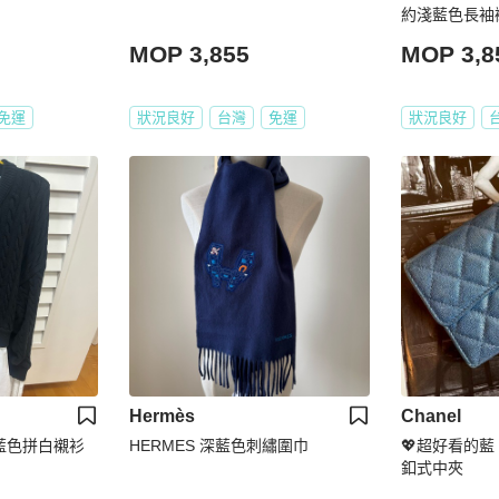
約淺藍色長袖襯衫
中古
MOP 3,855
MOP 3,8
免運
狀況良好
台灣
免運
狀況良好
Hermès
Chanel
g 深藍色拼白襯衫
HERMES 深藍色刺繡圍巾
💖超好看的藍 
釦式中夾