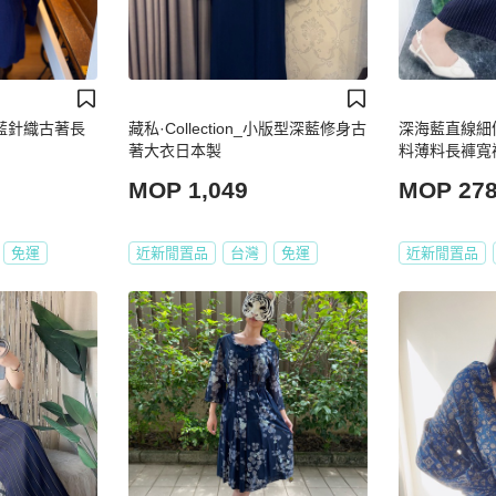
_ 深藍針織古著長
藏私·Collection_小版型深藍修身古
深海藍直線細
著大衣日本製
料薄料長褲寬褲 p
MOP 1,049
MOP 27
免運
近新閒置品
台灣
免運
近新閒置品