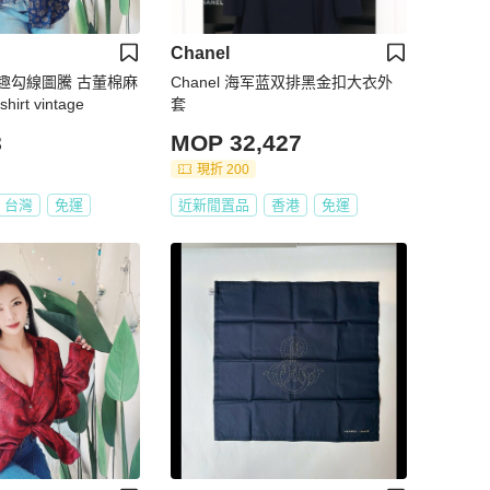
Chanel
趣勾線圖騰 古董棉麻
Chanel 海军蓝双排黑金扣大衣外
rt vintage
套
8
MOP 32,427
現折 200
台灣
免運
近新閒置品
香港
免運