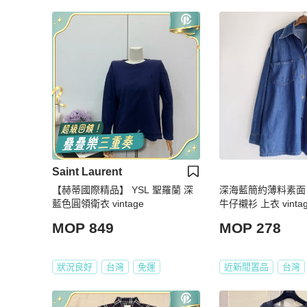
Saint Laurent
【赫蒂國際精品】 YSL 聖羅蘭 深
深海藍簡約薄料素面
藍色圓領衛衣 vintage
牛仔襯衫 上衣 vintage
MOP 849
MOP 278
狀況良好
台灣
免運
近新閒置品
台灣