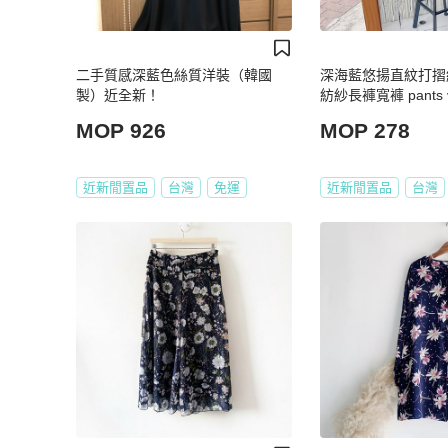
二手質感深藍色絲質洋裝（韓國
深海藍悠揚直紋打摺
製）近全新！
紡紗長褲寬褲 pants v
MOP 926
MOP 278
近新閒置品
台灣
免運
近新閒置品
台灣