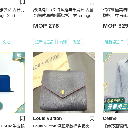
雅少女 古著亮
烈焰純紅 x深海藍經典千鳥紋 古董
暗深紅極美滿
e Shirt
金絲絨短絨圖騰襯衫上衣 vintage
襯衫上衣 vintag
MOP 278
MOP 32
免運
近新閒置品
台灣
免運
近新閒置品
Louis Vuitton
Celine
藍EPSOM牛皮銀
Louis Vuitton 深藍壓紋撞色長夾
【赫蒂國際精品】