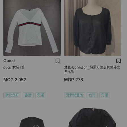
Gucci
gucci 女裝T恤
藏私·Collection_純黑方領古著薄外套
日本製
MOP 2,052
MOP 278
狀況良好
香港
免運
近新閒置品
台灣
免運