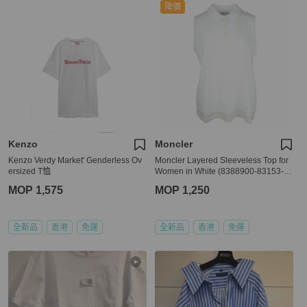
降價
Kenzo
Moncler
Kenzo Verdy Market' Genderless Ov
Moncler Layered Sleeveless Top for
ersized T恤
Women in White (8388900-83153-0
01-L)
MOP 1,575
MOP 1,250
全新品
香港
免運
全新品
香港
免運