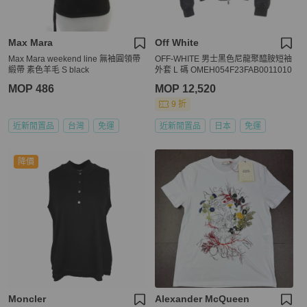
Max Mara
Off White
Max Mara weekend line 無袖圓領帶
OFF-WHITE 男士黑色尼龍聚醯胺短袖
緞帶 素色羊毛 S black
外套 L 碼 OMEH054F23FAB0011010
MOP 486
MOP 12,520
9 折
近新閒置品
台灣
免運
近新閒置品
日本
免運
降價
Moncler
Alexander McQueen