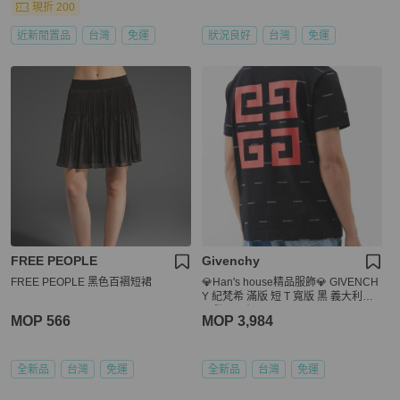
現折 200
近新閒置品
台灣
免運
狀況良好
台灣
免運
FREE PEOPLE
Givenchy
FREE PEOPLE 黑色百褶短裙
💎Han's house精品服飾💎 GIVENCH
Y 紀梵希 滿版 短 T 寬版 黑 義大利製
現貨 L 原價27900
MOP 566
MOP 3,984
全新品
台灣
免運
全新品
台灣
免運