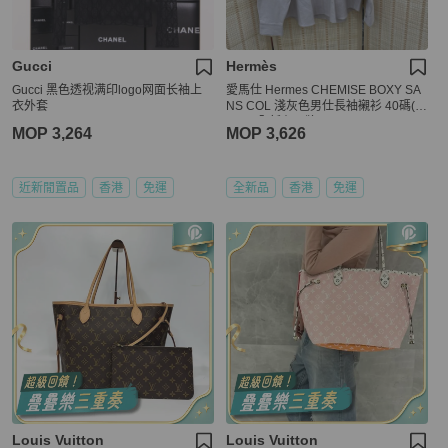
Gucci
Hermès
Gucci 黑色透视满印logo网面长袖上
愛馬仕 Hermes CHEMISE BOXY SA
衣外套
NS COL 淺灰色男仕長袖襯衫 40碼(1
5 3/4)全新有吊牌
MOP 3,264
MOP 3,626
近新閒置品
香港
免運
全新品
香港
免運
Louis Vuitton
Louis Vuitton