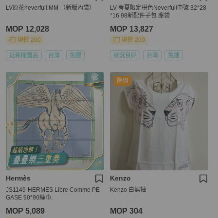
LV原花neverfull MM （新版內袋）
LV 春夏限定拼色Neverfull中號 32*28
*16 98新配件子包 塵袋
MOP 12,028
MOP 13,827
現折 200
現折 200
近新閒置品
台灣
免運
狀況良好
台灣
免運
降價
Hermès
Kenzo
JS1149-HERMES Libre Comme PE
Kenzo 白無袖
GASE 90*90絲巾.
MOP 5,089
MOP 304