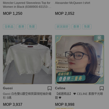
Moncler Layered Sleeveless Top for
Alexander McQueen t shirt
Women in Black (8388900-83153-99
9-L)
MOP 1,250
MOP 2,052
全新品
香港
免運
狀況良好
香港
免運
Gucci
Celine
Gucci 白色雙G鏤空棉質圓領短袖針織
【威選精品】 🖤 CELINE 素顏平光眼
衫 S碼
鏡 🖤
MOP 3,937
MOP 8,998