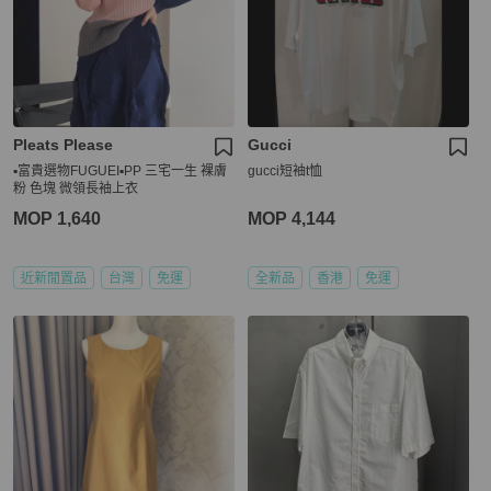
Pleats Please
Gucci
▪️富貴選物FUGUEI▪️PP 三宅一生 裸膚
gucci短袖t恤
粉 色塊 微領長袖上衣
MOP 1,640
MOP 4,144
近新閒置品
台灣
免運
全新品
香港
免運