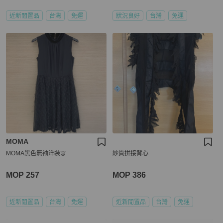
近新閒置品
台灣
免運
狀況良好
台灣
免運
MOMA
MOMA黑色無袖洋裝👗
紗質拼接背心
MOP 257
MOP 386
近新閒置品
台灣
免運
近新閒置品
台灣
免運