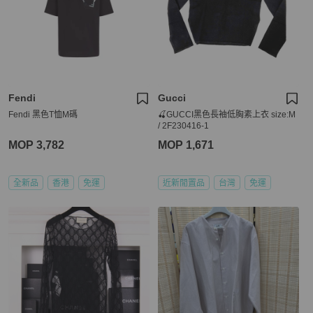
Fendi
Gucci
Fendi 黑色T恤M碼
🍒GUCCI黑色長袖低胸素上衣 size:M
/ 2F230416-1
MOP 3,782
MOP 1,671
全新品
香港
免運
近新閒置品
台灣
免運