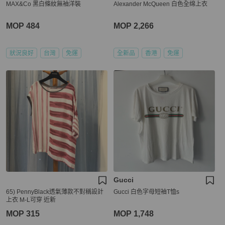
MAX&Co 黑白條紋無袖洋裝
Alexander McQueen 白色全绵上衣
MOP 484
MOP 2,266
狀況良好
台灣
免運
全新品
香港
免運
Gucci
65) PennyBlack透氣薄款不對稱設計
Gucci 白色字母短袖T恤s
上衣 M-L可穿 近新
MOP 315
MOP 1,748