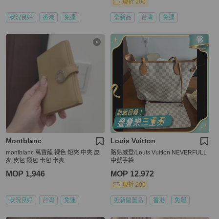
現折 200
狀況良好
香港
免運
全新品
台灣
免運
Montblanc
Louis Vuitton
montblanc 萬寶龍 裸色 短夾 中夾 皮
路易威登/Louis Vuitton NEVERFULL
夾 皮包 錢包 卡包 卡夾
中號手袋
MOP 1,946
MOP 12,972
現折 200
狀況良好
台灣
免運
近新閒置品
香港
免運