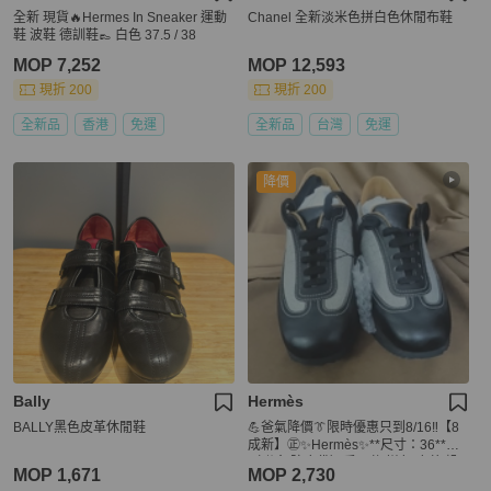
全新 現貨🔥Hermes In Sneaker 運動
Chanel 全新淡米色拼白色休閒布鞋
鞋 波鞋 德訓鞋👞 白色 37.5 / 38
MOP 7,252
MOP 12,593
現折 200
現折 200
全新品
香港
免運
全新品
台灣
免運
降價
Bally
Hermès
BALLY黑色皮革休閒鞋
💪爸氣降價👔限時優惠只到8/16‼️【8
成新】㊣✨Hermès✨**尺寸：36**
（附盒/防塵袋）愛馬仕 拼色 皮革 帆
MOP 1,671
MOP 2,730
布 休閒鞋 布鞋 /二手鞋/保證正品🌳二