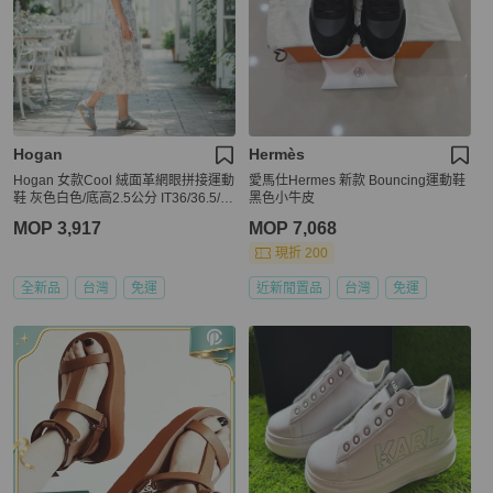
Hogan
Hermès
Hogan 女款Cool 絨面革網眼拼接運動
愛馬仕Hermes 新款 Bouncing運動鞋
鞋 灰色白色/底高2.5公分 IT36/36.5/3
黑色小牛皮
7/37.5/38/38.5/39
MOP 3,917
MOP 7,068
現折 200
全新品
台灣
免運
近新閒置品
台灣
免運