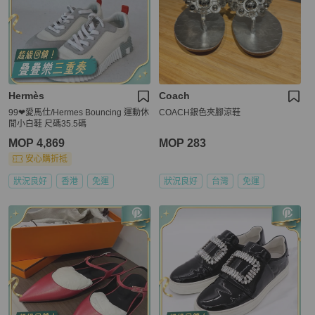
Hermès
Coach
99❤愛馬仕/Hermes Bouncing 運動休
COACH銀色夾腳涼鞋
閒小白鞋 尺碼35.5碼
MOP 4,869
MOP 283
安心購折抵
狀況良好
香港
免運
狀況良好
台灣
免運