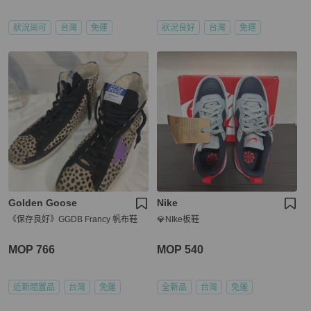
手樹屋🌳
狀況尚可
台灣
免運
狀況良好
台灣
免運
Golden Goose
Nike
《保存良好》GGDB Francy 帆布鞋
💎NIke板鞋
MOP 766
MOP 540
近新閒置品
台灣
免運
全新品
台灣
免運