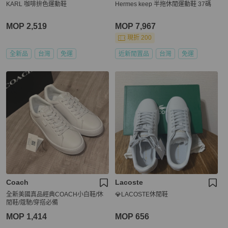
KARL 咖啡拚色運動鞋
Hermes keep 半拖休閒運動鞋 37碼
MOP 2,519
MOP 7,967
現折 200
全新品
台灣
免運
近新閒置品
台灣
免運
Coach
Lacoste
全新美國真品經典COACH小白鞋/休
💎LACOSTE休閒鞋
閒鞋/蔻馳/穿搭必備
MOP 1,414
MOP 656