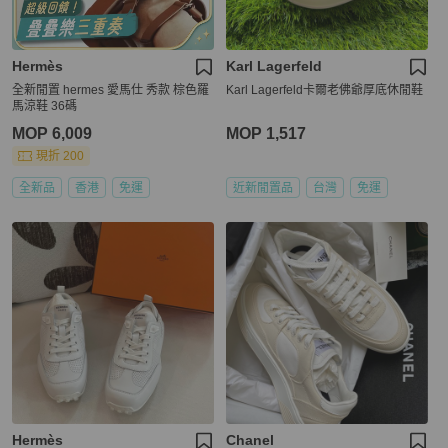
Hermès
Karl Lagerfeld
全新閒置 hermes 愛馬仕 秀款 棕色羅
Karl Lagerfeld卡爾老佛爺厚底休閒鞋
馬涼鞋 36碼
MOP 6,009
MOP 1,517
現折 200
全新品
香港
免運
近新閒置品
台灣
免運
Hermès
Chanel