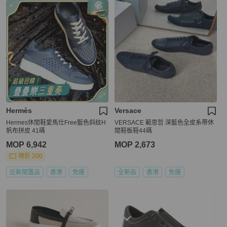
Hermès
Versace
Hermes休閒鞋愛馬仕Free藍色斜紋H
VERSACE 範思哲 深藍色全皮系帶休
帆布拼皮 41碼
閒鞋板鞋44碼
MOP 6,942
MOP 2,673
現折 200
近新閒置品
香港
免運
全新品
香港
免運