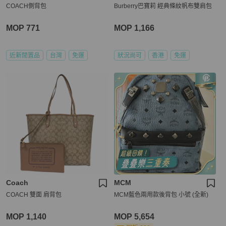
COACH側背包
Burberry巴寶莉 經典條紋帆布雙肩包
MOP 771
MOP 1,166
近新閒置品
台灣
免運
狀況尚可
香港
免運
Coach
MCM
COACH 雙面 肩背包
MCM藍色兩用款後背包 小號 (全新)
MOP 1,140
MOP 5,654