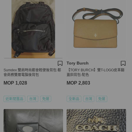
Tory Burch
Sumdex 雙肩時尚都會輕便後背包 都
【TORY BURCH】雙T-LOGO皮革翻
會商務雙層電腦後背包
蓋斜背包-駝色
MOP 1,028
MOP 2,803
近新閒置品
台灣
免運
全新品
台灣
免運