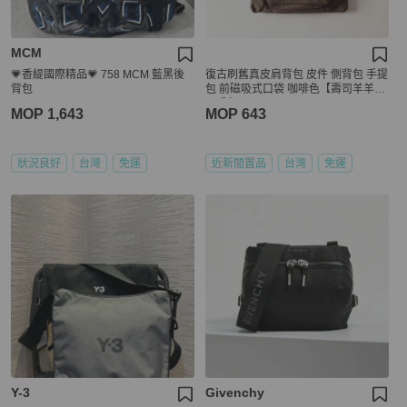
MCM
💗香緹國際精品💗 758 MCM 藍黑後
復古刷舊真皮肩背包 皮件 側背包 手提
背包
包 前磁吸式口袋 咖啡色【壽司羊羊】
二手包
MOP 1,643
MOP 643
狀況良好
台灣
免運
近新閒置品
台灣
免運
Y-3
Givenchy