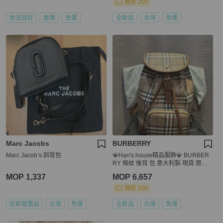
現折 200
狀況良好
香港
免運
全新品
台灣
免運
Marc Jacobs
BURBERRY
Marc Jacob’s 斜背包
💎Han's house精品服飾💎 BURBER
RY 格紋 後背 包 意大利製 現貨 原價6
0800
MOP 1,337
MOP 6,657
現折 200
近新閒置品
台灣
免運
全新品
台灣
免運