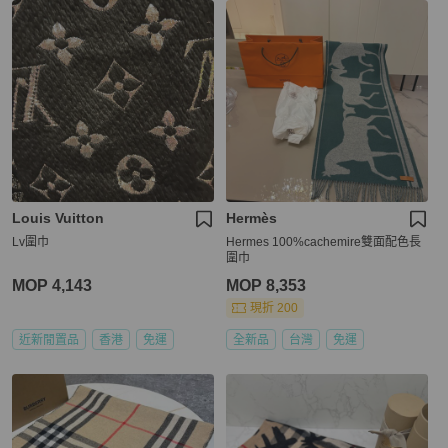
Louis Vuitton
Hermès
Lv圍巾
Hermes 100%cachemire雙面配色長
圍巾
MOP 4,143
MOP 8,353
現折 200
近新閒置品
香港
免運
全新品
台灣
免運