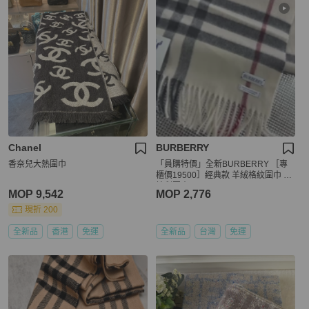
Chanel
BURBERRY
香奈兒大熱圍巾
「員購特價」全新BURBERRY ［專
櫃價19500］經典款 羊絨格紋圍巾 博
柏利圍巾
MOP 9,542
MOP 2,776
現折 200
全新品
香港
免運
全新品
台灣
免運