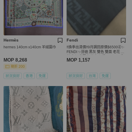
Hermès
Fendi
hermes 140cm x140cm 羊絨圍巾
‼️換季出清價‼️9月調回原價$6500㊣✨
FENDI ✨芬迪 黑灰 雙色 雙面 老花 FF
羊毛 保暖 圍巾 披肩/保證正品🌳二手
MOP 8,268
MOP 1,157
樹屋🌳
現折 200
狀況良好
香港
免運
狀況良好
台灣
免運