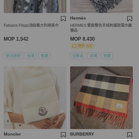
Hermès
Fabiana Filippi頂級義大利絕美巾
HERMES 雙面雙色羊绒刺繡款圍巾離
櫃品
MOP 1,542
MOP 8,430
現折 200
狀況良好
台灣
免運
全新品
台灣
免運
Moncler
BURBERRY