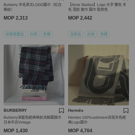
Burberry 羊毛英文LOGO圍巾（紅白
【Acne Studios】Logo 大字 雙色 羊
條紋）
毛 混紡 披巾 圍巾 駝棕色
MOP 2,313
MOP 2,442
近新閒置品
台灣
免運
全新品
台灣
免運
BURBERRY
Hermès
Burberry深藍色經典格紋流蘇圍頸巾
Hermes 100%cashmere百搭灰色經
日本中古Vintage
典Logo圍巾
MOP 1,430
MOP 4,704