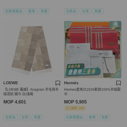
近新閒置品
香港
免運
全新品
台灣
免運
LOEWE
Hermès
【LOEWE 羅威】Anagram 羊毛與羊
Hermes愛馬仕2026新款100%羊絨圍
絨混紡 圍巾 白/淺褐
巾
MOP 4,601
MOP 5,905
現折 200
全新品
台灣
免運
近新閒置品
香港
免運