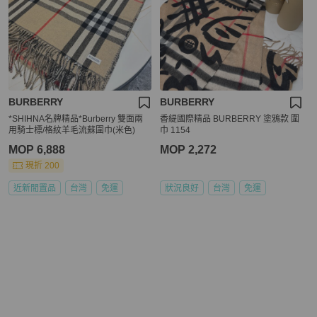
BURBERRY
BURBERRY
*SHIHNA名牌精品*Burberry 雙面兩
香緹國際精品 BURBERRY 塗鴉款 圍
用騎士標/格紋羊毛流蘇圍巾(米色)
巾 1154
MOP 6,888
MOP 2,272
現折 200
近新閒置品
台灣
免運
狀況良好
台灣
免運