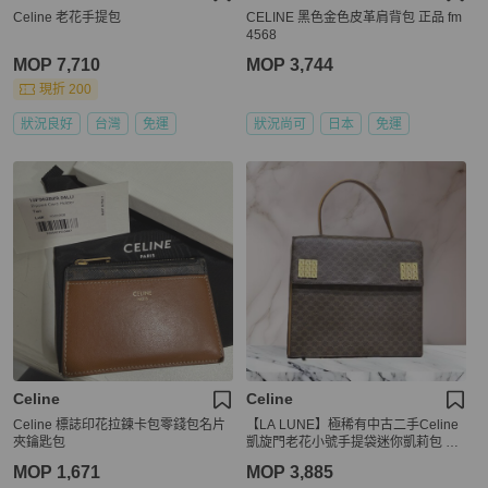
Celine 老花手提包
CELINE 黑色金色皮革肩背包 正品 fm
4568
MOP 7,710
MOP 3,744
現折 200
狀況良好
台灣
免運
狀況尚可
日本
免運
Celine
Celine
Celine 標誌印花拉鍊卡包零錢包名片
【LA LUNE】極稀有中古二手Celine
夾鑰匙包
凱旋門老花小號手提袋迷你凱莉包 Vin
tage
MOP 1,671
MOP 3,885