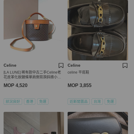
Celine
Celine
[LA LUNE] 稀有款中古二手Celine老
celine 平底鞋
花皮革化妝鏈條單肩側背孭斜揹小包
手袋
MOP 4,520
MOP 3,855
狀況良好
香港
免運
近新閒置品
台灣
免運