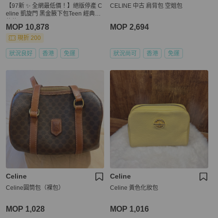
【97新 ✨ 全網最低價！】絕版停產 C
CELINE 中古 肩背包 空姐包
eline 凱旋門 黑金腋下包Teen 經典保
值款
MOP 10,878
MOP 2,694
現折 200
狀況良好
香港
免運
狀況尚可
香港
免運
Celine
Celine
Celine圓筒包（裸包）
Celine 黃色化妝包
MOP 1,028
MOP 1,016