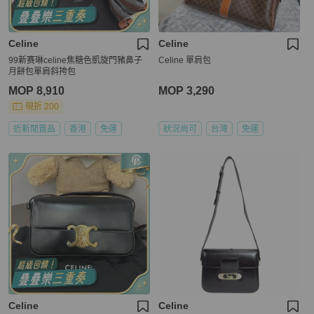
Celine
Celine
99新赛琳celine焦糖色凱旋門豬鼻子
Celine 單肩包
月餅包單肩斜挎包
MOP 8,910
MOP 3,290
現折 200
近新閒置品
香港
免運
狀況尚可
台灣
免運
Celine
Celine