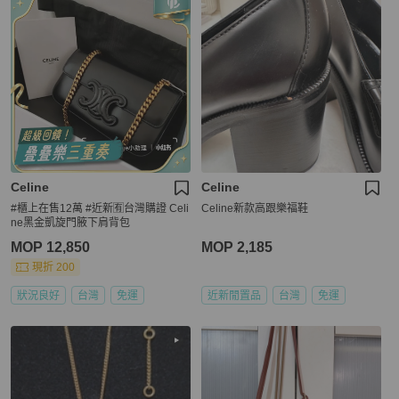
Celine
Celine
#櫃上在售12萬 #近新🈶台灣購證 Celi
Celine新款高跟樂福鞋
ne黑金凱旋門腋下肩背包
MOP 12,850
MOP 2,185
現折 200
狀況良好
台灣
免運
近新閒置品
台灣
免運