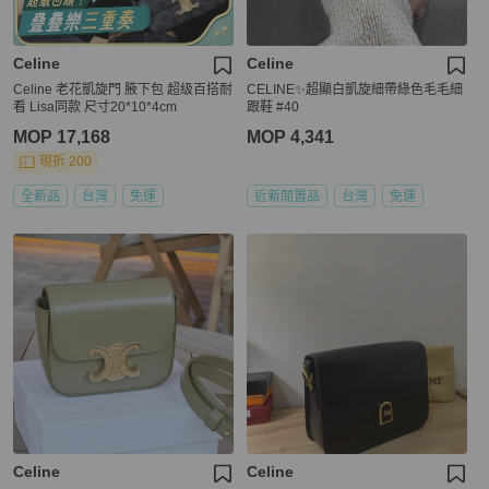
Celine
Celine
Celine 老花凱旋門 腋下包 超级百搭耐
CELINE✨超顯白凱旋細帶綠色毛毛細
看 Lisa同款 尺寸20*10*4cm
跟鞋 #40
MOP 17,168
MOP 4,341
現折 200
全新品
台灣
免運
近新閒置品
台灣
免運
Celine
Celine