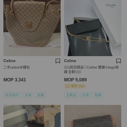
Celine
Celine
二手celine水桶包
🧚🏻‍♀️莉亞精品♡Celine 雙鍊小logo項
鍊 全新🧚🏻‍♀️
MOP 3,341
MOP 5,089
現折 200
狀況尚可
台灣
免運
全新品
台灣
免運