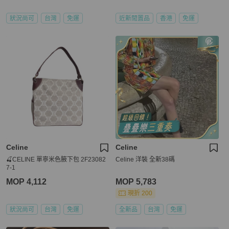
狀況尚可
台灣
免運
近新閒置品
香港
免運
Celine
Celine
🍒CELINE 單寧米色腋下包 2F23082
Celine 洋裝 全新38碼
7-1
MOP 4,112
MOP 5,783
現折 200
狀況尚可
台灣
免運
全新品
台灣
免運