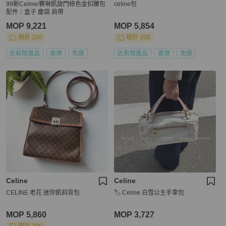
99新Celine/賽琳凱旋門綠色金扣腰包
celine包
配件：盒子 塵袋 肩帶
MOP 9,221
MOP 5,854
現折 200
現折 200
近新閒置品
香港
免運
近新閒置品
香港
免運
Celine
Celine
CELINE 老花 迷你凱斜背包
🏷️ Celine 白雪公主手拿包
MOP 5,860
MOP 3,727