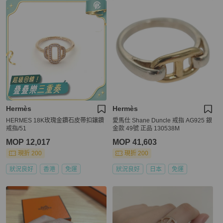
Hermès
Hermès
HERMES 18K玫瑰金鑽石皮帶扣鑲鑽
愛馬仕 Shane Duncle 戒指 AG925 銀
戒指/51
金款 49號 正品 130538M
MOP 12,017
MOP 41,603
現折 200
現折 200
狀況良好
香港
免運
狀況良好
日本
免運