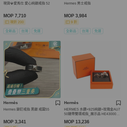
現貨💎愛馬仕 愛心純銀戒指 52
Hermes 男士戒指
MOP 7,710
MOP 3,984
現折 200
9 折
全新品
台灣
免運
全新品
台灣
免運
Hermès
Hermès
Hermes 鉚釘戒指 黑銀 戒圍55
HERMES 水鑽+925純銀+玫瑰金AU7
50鏈帶雙環戒指_展示品 HE4300000
1
MOP 3,341
MOP 13,236