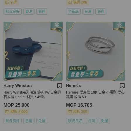
9 折
現折 200
狀況良好
香港
免運
全新品
台灣
免運
Harry Winston
Hermès
Harry Winston海瑞溫斯頓HW 白金鑽
Hermès 愛馬仕 18K 白金 不規則 愛心
石戒指，pt950材質，45碼
鑲鑽 戒指 53
MOP 25,900
MOP 16,705
現折 2,000
現折 200
狀況良好
香港
免運
狀況良好
台灣
免運