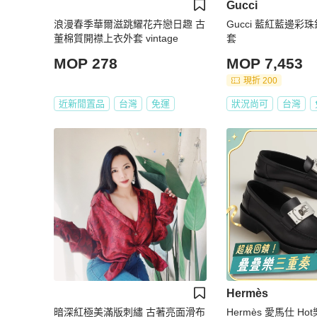
Gucci
浪漫春季華爾滋跳耀花卉戀日趣 古
Gucci 藍紅藍邊彩
董棉質開襟上衣外套 vintage
套
MOP 278
MOP 7,453
現折 200
近新閒置品
台灣
免運
狀況尚可
台灣
Hermès
暗深紅極美滿版刺繡 古著亮面滑布
Hermès 愛馬仕 Ho