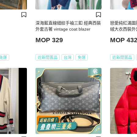
深海藍直線細紋手袖三釦 經典西裝
戀愛純紅滿圖
外套古著 vintage coat blazer
絨大衣西裝外套 
MOP 329
MOP 43
免運
近新閒置品
台灣
免運
近新閒置品