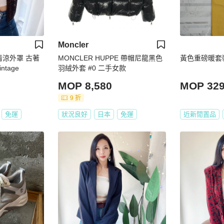
Moncler
清涼外罩 古著
MONCLER HUPPE 帶帽尼龍黑色
黃色重磅暖套
tage
羽絨外套 #0 二手女款
MOP 8,580
MOP 32
9 折
免運
狀況良好
日本
免運
近新閒置品