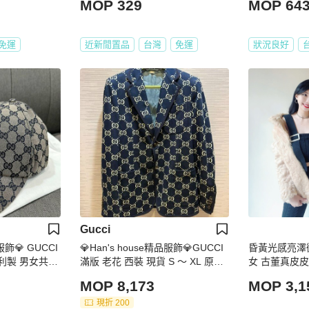
MOP 329
MOP 64
免運
近新閒置品
台灣
免運
狀況良好
Gucci
服飾💎 GUCCI
💎Han's house精品服飾💎GUCCI
昏黃光感亮澤
大利製 男女共穿
滿版 老花 西裝 現貨 S ～ XL 原價7
女 古董真皮
6800
MOP 8,173
MOP 3,1
現折 200