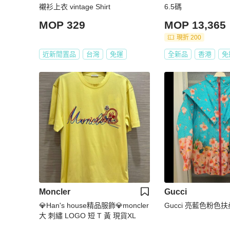
襯衫上衣 vintage Shirt
6.5碼
MOP 329
MOP 13,365
現折 200
近新閒置品
台灣
免運
全新品
香港
免
Moncler
Gucci
💎Han's house精品服飾💎moncler
Gucci 亮藍色粉色
大 刺繡 LOGO 短 T 黃 現貨XL