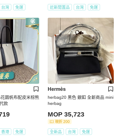
台灣
免運
近新閒置品
台灣
免運
Hermès
es花園帆布配皮米棕熊
herbag20 黑色 銀釦 全新商品 mini
現代款
herbag
719
MOP 35,723
現折 200
香港
免運
全新品
台灣
免運