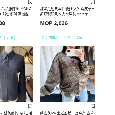
use精品服飾💎 MONC
純墨黑經典率性優雅少女 真皮革早
INT 滑雪系列 高機能
期訂製服風衣皮衣洋裝 vintage
套 消光紅 可手水洗 現
38
MOP 2,026
00
灣
免運
近新閒置品
台灣
免運
tion_鐵灰簡約毛料古著
藕紫灰V領宮廷圖騰青澀時光 古董