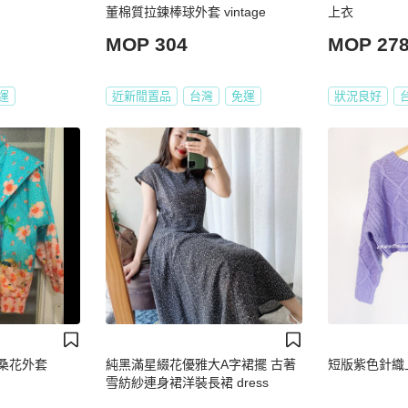
董棉質拉鍊棒球外套 vintage
上衣
MOP 304
MOP 27
運
近新閒置品
台灣
免運
狀況良好
扶桑花外套
純黑滿星綴花優雅大A字裙擺 古著
短版紫色針織
雪紡紗連身裙洋裝長裙 dress