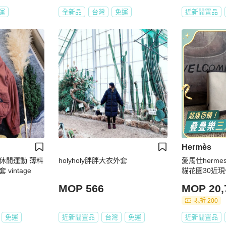
運
全新品
台灣
免運
近新閒置品
Hermès
休閒運動 薄料
holyholy胖胖大衣外套
愛馬仕herm
intage
貓花園30近
MOP 566
MOP 20,
現折 200
免運
近新閒置品
台灣
免運
近新閒置品