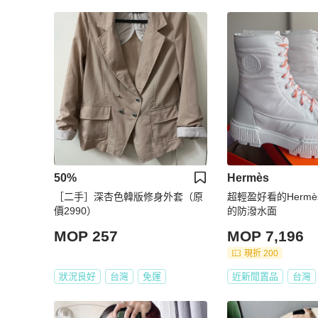
50%
Hermès
［二手］深杏色韓版修身外套（原
超輕盈好看的Hermè
價2990）
的防潑水面
MOP 257
MOP 7,196
現折 200
狀況良好
台灣
免運
近新閒置品
台灣