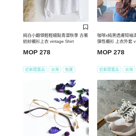
純白小翻領輕輕綴點青澀秋季 古著
咖啡x純黑透膚短袖
紡紗襯衫上衣 vintage Shirt
彈性襯衫 上衣外套 vin
MOP 278
MOP 278
近新閒置品
台灣
免運
近新閒置品
台灣