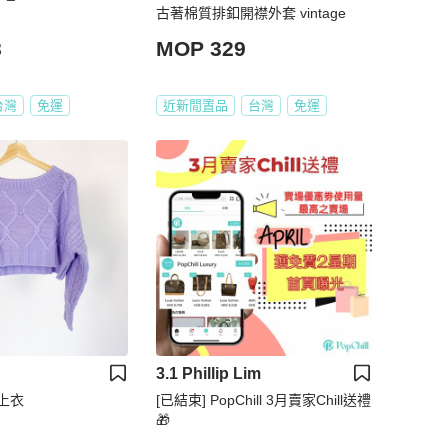
古著棉質排釦開襟外套 vintage
8
MOP 329
台灣
免運
近新閒置品
台灣
免運
3.1 Phillip Lim
上衣
[已結束] PopChill 3月賣家Chill送禮
🎁