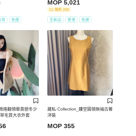
3
MOP 5,021
現折 200
台灣
免運
全新品
香港
免運
微捲翻領華貴戀冬少
藏私·Collection_鏤空圓領無袖古著
皮草毛質大衣外套
洋裝
56
MOP 355