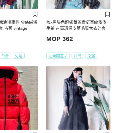
騰浪漫率性 金絲絨短
咖x黑雙色翻領華麗貴氣直紋澎澎
古著 vintage
手袖 古董環保皮草毛質大衣外套
2
MOP 362
台灣
免運
近新閒置品
台灣
免運