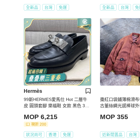
全新品
台灣
免運
全新品
台灣
免
Hermès
99新HERMES愛馬仕 Hot 二層牛
棗紅口袋鋪薄棉滑布
皮 圓頭套腳 樂福鞋 女款 黑色 38
古董絲綢光感棒球外套 v
碼
MOP 6,215
MOP 355
現折 200
狀況尚可
香港
免運
近新閒置品
台灣