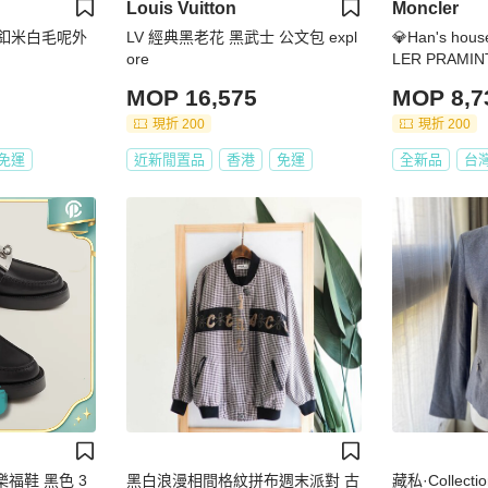
Louis Vuitton
Moncler
珠釦米白毛呢外
LV 經典黑老花 黑武士 公文包 expl
💎Han's ho
ore
LER PRAM
羽絨 連帽 外
MOP 16,575
MOP 8,7
貨 L 原價726
現折 200
現折 200
免運
近新閒置品
香港
免運
全新品
台
t樂福鞋 黑色 3
黑白浪漫相間格紋拼布週末派對 古
藏私·Collec