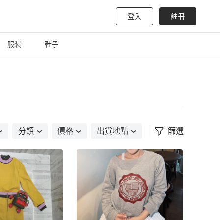
登入
註冊
服裝
鞋子
分類
價格
出貨地點
篩選