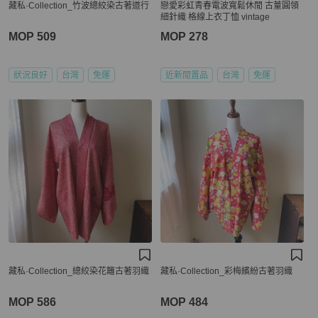
藏私·Collection_竹波總絞染古著道行
戀愛彩虹青春電波寬鬆休閒 古蕫圓領
細針織 格線上衣丁恤 vintage
MOP 509
MOP 278
狀況良好
台灣
免運
近新閒置品
台灣
免運
藏私·Collection_總絞染花籬古著羽織
藏私·Collection_彩梅繽紛古著羽織
MOP 586
MOP 484