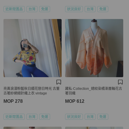
近新閒置品
台灣
免運
狀況良好
台灣
免運
亮黃浪漫粉藍秋日綴花戀日時光 古董
藏私·Collection_總絞染橘漸層輪花古
古著紗網細針織上衣 vintage
著羽織
MOP 278
MOP 612
近新閒置品
台灣
免運
狀況良好
台灣
免運