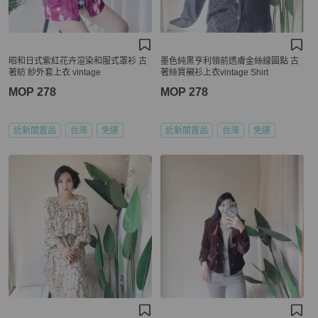
昭和日式紫紅花卉渲染和服式罩衫 古
墨色純黑亨利領前透膚金絲線圓點 古
著紡 紗外套上衣 vintage
著絲質襯衫上衣vintage Shirt
MOP 278
MOP 278
近新閒置品
台灣
免運
近新閒置品
台灣
免運