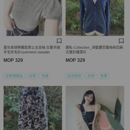
墨灰高領華麗氣質公主澎袖 古董羊絨
藏私·Collection_深藍鏤空蕾絲純亞麻
羊毛衣毛衫cashmere sweater
古著針織罩衫
MOP 329
MOP 329
近新閒置品
台灣
免運
狀況良好
台灣
免運