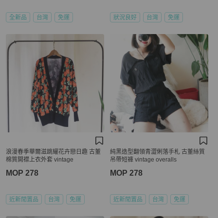
全新品
台灣
免運
狀況良好
台灣
免運
浪漫春季華爾滋跳耀花卉戀日趣 古董
純黑造型翻領青澀俐落手札 古董絲質
棉質開襟上衣外套 vintage
吊帶短褲 vintage overalls
MOP 278
MOP 278
近新閒置品
台灣
免運
近新閒置品
台灣
免運