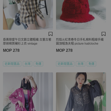
昏黃戀愛午日文藝立體粗織 古董古著
烈焰火紅青春冬日手札棉料粗線手織
厚磅棉質襯衫上衣 vintage
圓頂帽漁夫帽 picture hat/cloche
MOP 278
MOP 278
近新閒置品
台灣
免運
近新閒置品
台灣
免運