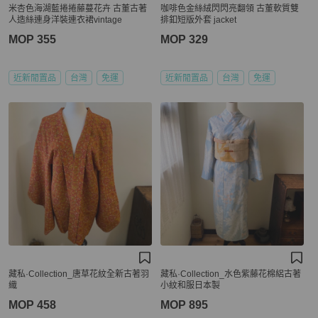
米杏色海湖藍捲捲藤蔓花卉 古董古著
咖啡色金絲絨閃閃亮翻領 古董軟質雙
人造絲連身洋裝連衣裙vintage
排釦短版外套 jacket
MOP 355
MOP 329
近新閒置品
台灣
免運
近新閒置品
台灣
免運
藏私·Collection_唐草花紋全新古著羽
藏私·Collection_水色紫藤花棉絽古著
織
小紋和服日本製
MOP 458
MOP 895