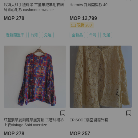
烈焰火紅手縫珠串 古董羊絨羊毛衣細
Hermès 針織開襟衫 40
肩背心毛衫 cashmere sweater
MOP 278
MOP 12,799
現折 200
近新閒置品
台灣
免運
全新品
台灣
免運
紅藍紫華麗鎖鏈華麗寬鬆 古著絲襯衫
EPISODE縷空開襟外套
上衣vintage Shirt oversize
MOP 278
MOP 257