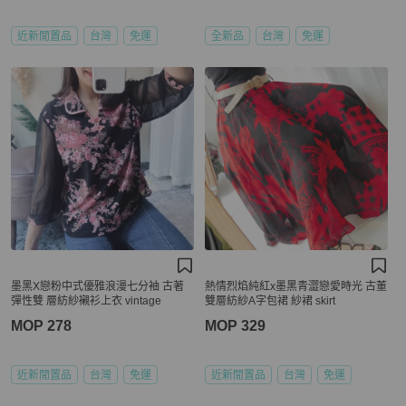
近新閒置品
台灣
免運
全新品
台灣
免運
墨黑X戀粉中式優雅浪漫七分袖 古著
熱情烈焰純紅x墨黑青澀戀愛時光 古董
彈性雙 層紡紗襯衫上衣 vintage
雙層紡紗A字包裙 紗裙 skirt
MOP 278
MOP 329
近新閒置品
台灣
免運
近新閒置品
台灣
免運