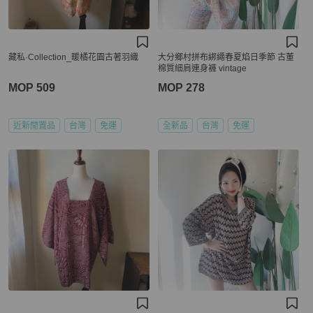
藏私·Collection_暖橘花園古著羽織
大分鄉村拼布綁繩春夏焰日季節 古董
棉質細肩連身褲 vintage
MOP 509
MOP 278
近新閒置品
台灣
免運
全新品
台灣
免運