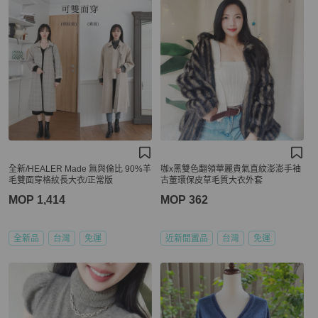
全新/HEALER Made 無與倫比 90%羊
咖x黑雙色翻領華麗貴氣直紋澎澎手袖
毛雙面穿格紋長大衣/正常版
古董環保皮草毛質大衣外套
MOP 1,414
MOP 362
全新品
台灣
免運
近新閒置品
台灣
免運