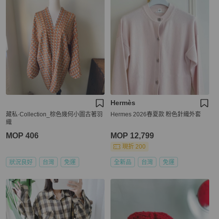
Hermès
藏私·Collection_棕色幾何小圖古著羽
Hermes 2026春夏款 粉色針織外套
織
MOP 406
MOP 12,799
現折 200
狀況良好
台灣
免運
全新品
台灣
免運