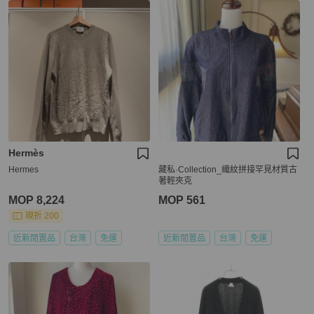
Hermès
Hermes
藏私·Collection_織紋拼接罕見材質古
著輕夾克
MOP 8,224
MOP 561
現折 200
近新閒置品
台灣
免運
近新閒置品
台灣
免運