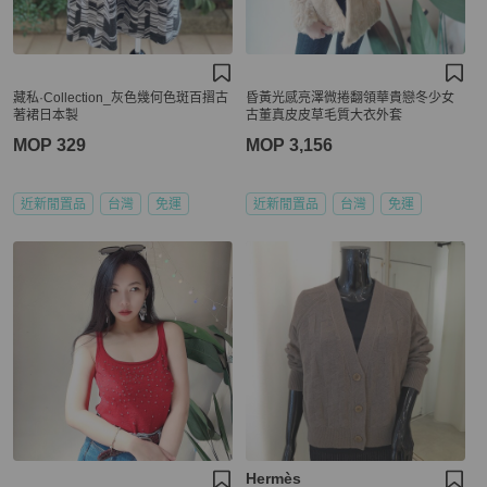
藏私·Collection_灰色幾何色斑百摺古
昏黃光感亮澤微捲翻領華貴戀冬少女
著裙日本製
古董真皮皮草毛質大衣外套
MOP 329
MOP 3,156
近新閒置品
台灣
免運
近新閒置品
台灣
免運
Hermès