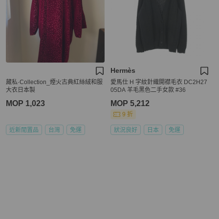
Hermès
藏私·Collection_煙火古典紅絲絨和服
愛馬仕 H 字紋針織開襟毛衣 DC2H27
大衣日本製
05DA 羊毛黑色二手女款 #36
MOP 1,023
MOP 5,212
9 折
近新閒置品
台灣
免運
狀況良好
日本
免運