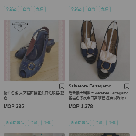
全新品
台灣
免運
全新品
台灣
免運
Salvatore Ferragamo
優雅名媛 交叉鞋面後空魚口低跟鞋-藍
近新義大利製 #Salvatore Ferragamo
色
藍黑色漆皮魚口高跟鞋 經典蝴蝶結 /
粗根 / 深藍 / 藏青
MOP 335
MOP 1,378
近新閒置品
台灣
免運
近新閒置品
台灣
免運