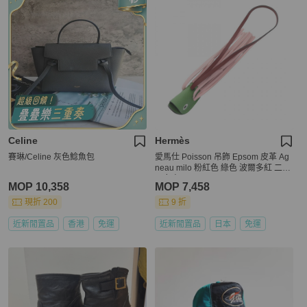
Celine
Hermès
賽琳/Celine 灰色鯰魚包
愛馬仕 Poisson 吊飾 Epsom 皮革 Ag
neau milo 粉紅色 綠色 波爾多紅 二手
G 女士
MOP 10,358
MOP 7,458
現折 200
9 折
近新閒置品
香港
免運
近新閒置品
日本
免運