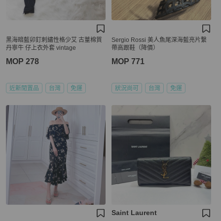
黑海暗藍卯釘刺繡性格少艾 古蕫棉質
Sergio Rossi 美人魚尾深海藍亮片繫
丹寧牛 仔上衣外套 vintage
帶高跟鞋（降價）
MOP 278
MOP 771
近新閒置品
台灣
免運
狀況尚可
台灣
免運
Saint Laurent