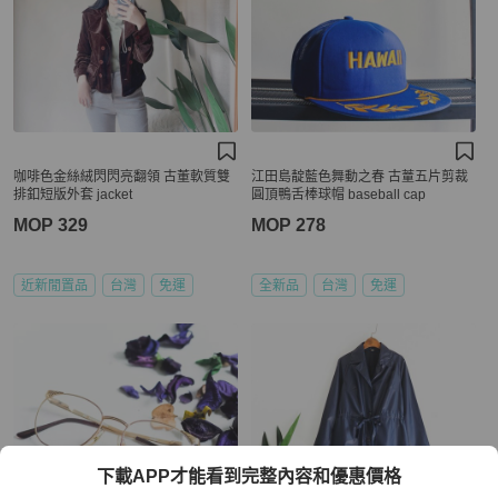
咖啡色金絲絨閃閃亮翻領 古董軟質雙
江田島靛藍色舞動之春 古蕫五片剪裁
排釦短版外套 jacket
圓頂鴨舌棒球帽 baseball cap
MOP 329
MOP 278
近新閒置品
台灣
免運
全新品
台灣
免運
下載APP才能看到完整內容和優惠價格