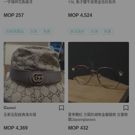
一字領碎花魚尾洋
YSL 魚子醬牛皮黑金信封長夾
MOP 257
MOP 4,524
近新閒置品
台灣
免運
狀況良好
台灣
免運
Gucci
全新全配經典漁夫帽
夏季艷紅 方圓形細框金屬鏡框 古董眼
鏡Japan/glasses
MOP 4,369
MOP 432