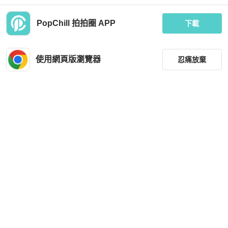
PopChill 拍拍圈 APP
下載
金絲壓紋方型框彈篢鏡腳眼鏡 Japan
海藍鯨豚洋流亮面抽繩率性少女 古董
日本好學生 金框鏡框
薄料風衣外套dustcoat jacket
使用網頁版瀏覽器
忍痛放棄
MOP 278
MOP 612
全新品
台灣
免運
近新閒置品
台灣
免運
篩選
重設
品牌
分類
尺寸
Saint Laurent
Fendi
價格