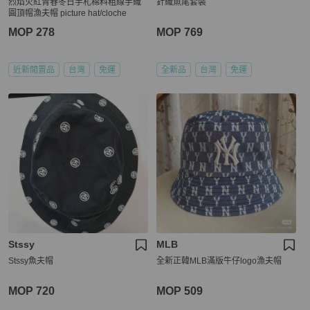
烈焰火紅青春冬日手札棉料粗線手織
針織魚尾套裝
圓頂帽漁夫帽 picture hat/cloche
MOP 278
MOP 769
近新閒置品
台灣
免運
全新品
台灣
免運
Stssy
MLB
Stssy魚夫帽
全新正韓MLB滿版牛仔logo漁夫帽
MOP 720
MOP 509