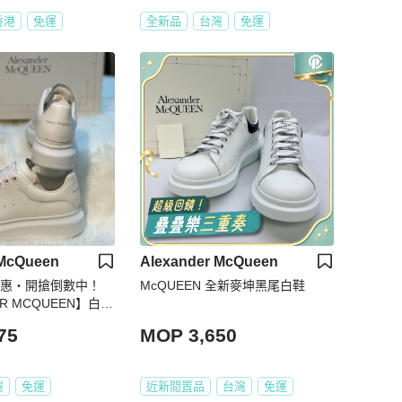
香港
免運
全新品
台灣
免運
 McQueen
Alexander McQueen
波優惠・開搶倒數中！
McQUEEN 全新麥坤黑尾白鞋
ER MCQUEEN】白色
下單前須先私訊)
75
MOP 3,650
灣
免運
近新閒置品
台灣
免運