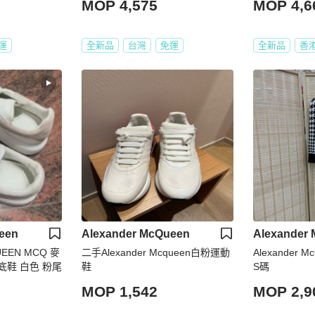
MOP 4,575
MOP 4,6
3.5 44 44.5 4
碼
運
全新品
台灣
免運
全新品
香
een
Alexander McQueen
Alexander
UEEN MCQ 麥
二手Alexander Mcqueen白粉運動
Alexander
底鞋 白色 粉尾
鞋
S碼
MOP 1,542
MOP 2,9