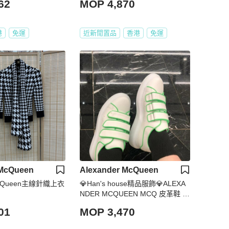
62
MOP 4,870
5 45.5 46 47 48 49
港
免運
近新閒置品
香港
免運
 McQueen
Alexander McQueen
 McQueen主線針織上衣
💎Han's house精品服飾💎ALEXA
NDER MCQUEEN MCQ 皮革鞋 小
白鞋 意現貨 36
01
MOP 3,470