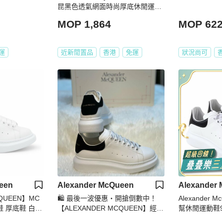
昆黑色透氣網面時尚厚底休閒運動
鞋 MCQ Sneakers Size 37
MOP 1,864
MOP 62
運
近新閒置品
香港
免運
狀況尚可
een
Alexander McQueen
Alexander
CQUEEN】MC
🛍️ 最後一波優惠・開搶倒數中！
Alexander 
鞋 厚底鞋 白色
【ALEXANDER MCQUEEN】經典
幫休閒運動鞋9.5 
.5/37/37.5/3
黑白 麥坤小白鞋(下單前須先私訊)
9.5 40 40.5 4