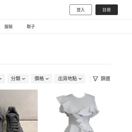
登入
註冊
服裝
鞋子
分類
價格
出貨地點
篩選