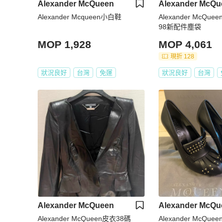
Alexander McQueen
Alexander McQu
Alexander Mcqueen小白鞋
Alexander McQu
98新配件塵袋
MOP 1,928
MOP 4,061
現折 128
狀況良好
台灣
免運
狀況良好
台灣
Alexander McQueen
Alexander McQu
Alexander McQueen皮衣38碼
Alexander McQueen 