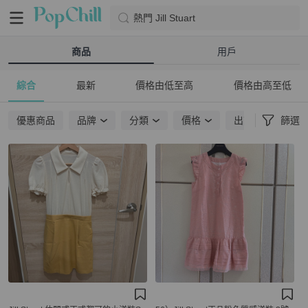
熱門 Jill Stuart
商品
用戶
綜合
最新
價格由低至高
價格由高至低
優惠商品
品牌
分類
價格
出貨地點
篩選