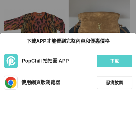
下載APP才能看到完整內容和優惠價格
PopChill 拍拍圈 APP
下載
Stella McCartney
Saint Laurent
Stella McCartney wool sweater
99新YSL聖羅蘭Jamie福袋包斜挎單
肩包 做舊金色五金 麂皮 女款 焦糖乾
使用網頁版瀏覽器
忍痛放棄
邑色棕色25年款
MOP 2,060
MOP 20,719
現折 200
近新閒置品
香港
免運
近新閒置品
香港
免運
篩選
重設
品牌