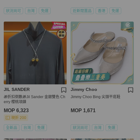
狀況尚可
台灣
免運
近新閒置品
香港
免運
JIL SANDER
Jimmy Choo
🎁折扣倒數🎁Jil Sander 金銀雙色 Ch
Jimmy Choo Bing 尖頭平底鞋
erry 櫻桃項鍊
MOP 6,323
MOP 1,671
現折 200
全新品
台灣
免運
狀況尚可
台灣
免運