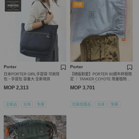
降價
Porter
Porter
日本PORTER GIRL手提袋 可肩背
【絕版割愛】PORTER 90週年終極限
包、手提包 容量大 全新現貨
定 ｜ TANKER COYOTE 限量植物性
尼龍肩背包（郊狼色）
MOP 2,313
MOP 3,701
全新品
台灣
免運
近新閒置品
台灣
免運