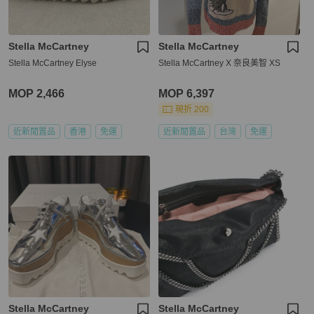
Stella McCartney
Stella McCartney
Stella McCartney Elyse
Stella McCartney X 奈良美智 XS
MOP 2,466
MOP 6,397
現折 200
近新閒置品
香港
免運
近新閒置品
台灣
免運
Stella McCartney
Stella McCartney