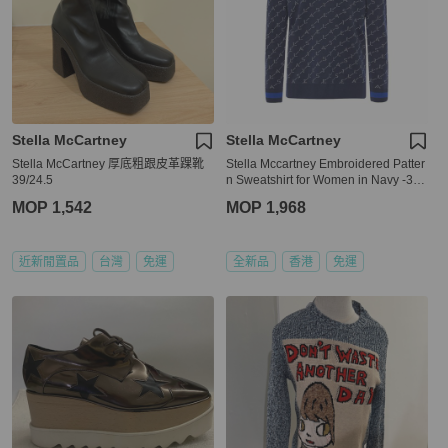
Stella McCartney
Stella McCartney
Stella McCartney 厚底粗跟皮革踝靴
Stella Mccartney Embroidered Patter
39/24.5
n Sweatshirt for Women in Navy -364
330-S1967-8491 (Size:42,44)
MOP 1,542
MOP 1,968
近新閒置品
台灣
免運
全新品
香港
免運