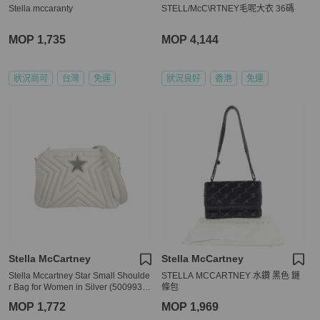
Stella mccaranty
STELL/McC\RTNEY毛呢大衣 36碼
MOP 1,735
MOP 4,144
狀況尚可
台灣
免運
狀況良好
香港
免運
Stella McCartney
Stella McCartney
Stella Mccartney Star Small Shoulde
STELLA MCCARTNEY 水鑽 黑色 鏈
r Bag for Women in Silver (500993-
條包
W8429-9000)
MOP 1,772
MOP 1,969