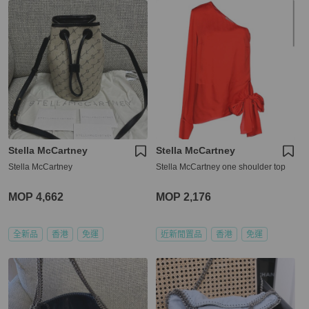
Stella McCartney
Stella McCartney
Stella McCartney
Stella McCartney one shoulder top
MOP 4,662
MOP 2,176
全新品
香港
免運
近新閒置品
香港
免運