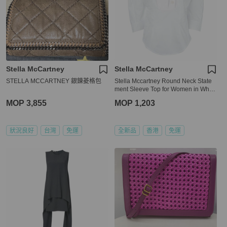
Stella McCartney
Stella McCartney
STELLA MCCARTNEY 銀錬菱格包
Stella Mccartney Round Neck State
ment Sleeve Top for Women in White
(472174-SEA51-9000-44)
MOP 3,855
MOP 1,203
狀況良好
台灣
免運
全新品
香港
免運