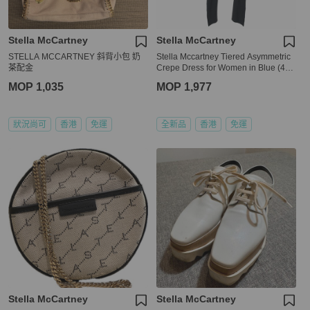
Stella McCartney
Stella McCartney
STELLA MCCARTNEY 斜背小包 奶
Stella Mccartney Tiered Asymmetric
茶配金
Crepe Dress for Women in Blue (495
400-SCA06-1000-40)
MOP 1,035
MOP 1,977
狀況尚可
香港
免運
全新品
香港
免運
Stella McCartney
Stella McCartney