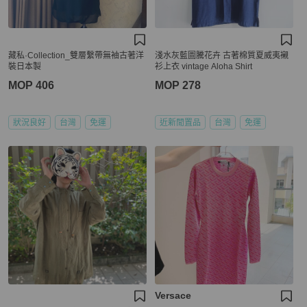
藏私·Collection_雙層繫帶無袖古著洋
淺水灰藍圖騰花卉 古著棉質夏威夷襯
裝日本製
衫上衣 vintage Aloha Shirt
MOP 406
MOP 278
狀況良好
台灣
免運
近新閒置品
台灣
免運
Versace