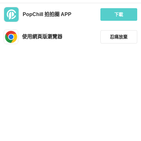
PopChill 拍拍圈 APP
下載
Issey Miyake
Hermès
▪️富貴選物FUGUEI▪️三宅一生主線ME
Hermès 針織高領毛衣外套 38
寬版摺子桃紅色襯衫外套
使用網頁版瀏覽器
忍痛放棄
MOP 1,974
MOP 25,675
現折 200
近新閒置品
台灣
免運
全新品
台灣
免運
篩選
重設
品牌
分類
尺寸
Moncler
價格