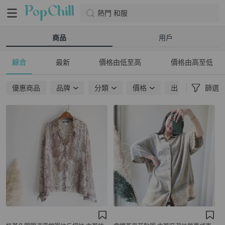
熱門 和服
商品
用戶
綜合
最新
價格由低至高
價格由高至低
優惠商品
品牌
分類
價格
出貨地點
篩選