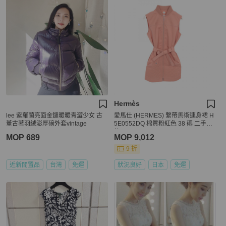
Hermès
lee 紫羅蘭亮面金鏈暖暖青澀少女 古
愛馬仕 (HERMES) 繫帶馬術連身裙 H
董古著羽絨澎厚磅外套vintage
5E0552DQ 棉質粉紅色 38 碼 二手女
款
MOP 689
MOP 9,012
9 折
近新閒置品
台灣
免運
狀況良好
日本
免運