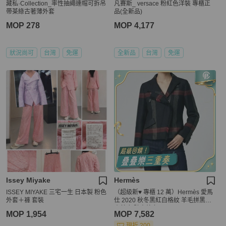
藏私·Collection_率性抽繩連帽可拆吊
凡賽斯_ versace 粉紅色洋裝 專櫃正
帶茶綠古著薄外套
品(全新品)
MOP 278
MOP 4,177
狀況尚可
台灣
免運
全新品
台灣
免運
Issey Miyake
Hermès
ISSEY MIYAKE 三宅一生 日本製 粉色
（超級新♥️ 專櫃 12 萬）Hermès 愛馬
外套＋褲 套裝
仕 2020 秋冬黑紅白格紋 羊毛拼黑色
小羊皮 騎士外套
MOP 1,954
MOP 7,582
現折 200