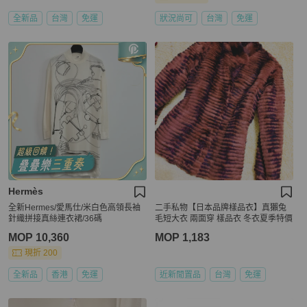
全新品
台灣
免運
狀況尚可
台灣
免運
Hermès
全新Hermes/愛馬仕/米白色高領長袖
二手私物【日本品牌樣品衣】真獺兔
針織拼接真絲連衣裙/36碼
毛短大衣 兩面穿 樣品衣 冬衣夏季特價
MOP 10,360
MOP 1,183
現折 200
全新品
香港
免運
近新閒置品
台灣
免運