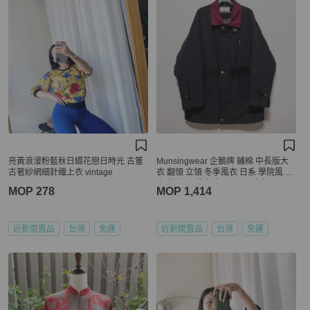
亮黃浪漫粉藍秋日綴花戀日時光 古董
Munsingwear 企鵝牌 鋪棉 中長版大
古著紗網細針織上衣 vintage
衣 翻領 立領 冬季風衣 日系 學院風 夾
克 外套 保暖 復古 vintage 古著
MOP 278
MOP 1,414
近新閒置品
台灣
免運
近新閒置品
台灣
免運