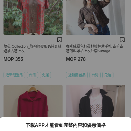
藏私·Collection_旗袍領變形蟲純真絲
咖啡純褐色打褶抓皺輕薄手札 古董古
短袖古著上衣
著薄料罩衫上衣外套 vintage
MOP 355
MOP 278
近新閒置品
台灣
免運
近新閒置品
台灣
免運
下載APP才能看到完整內容和優惠價格