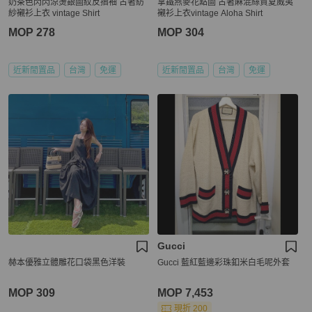
奶茶色閃閃涼燙銀圖紋反摺袖 古著紡
拿鐵燕麥花點圖 古著麻混絲質夏威夷
紗襯衫上衣 vintage Shirt
襯衫上衣vintage Aloha Shirt
MOP 278
MOP 304
近新閒置品
台灣
免運
近新閒置品
台灣
免運
Gucci
赫本優雅立體雕花口袋黑色洋裝
Gucci 藍紅藍邊彩珠釦米白毛呢外套
MOP 309
MOP 7,453
現折 200