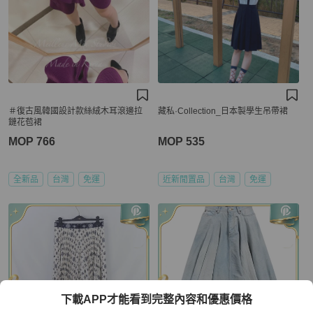
＃復古風韓國設計款絲絨木耳滾邊拉
藏私·Collection_日本製學生吊帶裙
鏈花苞裙
MOP 766
MOP 535
全新品
台灣
免運
近新閒置品
台灣
免運
下載APP才能看到完整內容和優惠價格