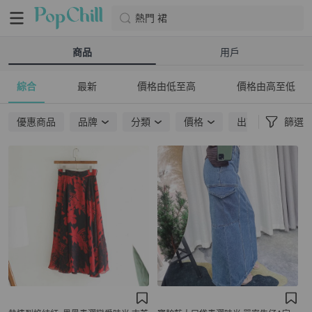
熱門 裙
商品
用戶
綜合
最新
價格由低至高
價格由高至低
優惠商品
品牌
分類
價格
出貨地點
篩選