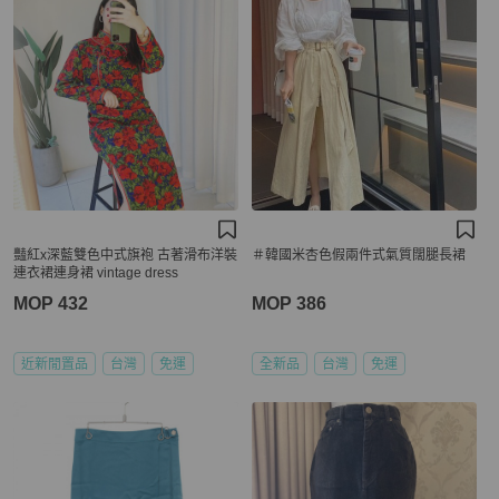
豔紅x深藍雙色中式旗袍 古著滑布洋裝
＃韓國米杏色假兩件式氣質闊腿長裙
連衣裙連身裙 vintage dress
MOP 432
MOP 386
近新閒置品
台灣
免運
全新品
台灣
免運