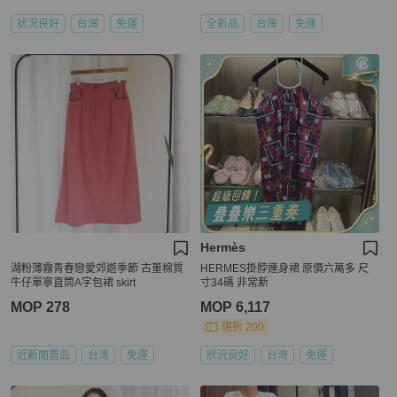
狀況良好
台灣
免運
全新品
台灣
免運
Hermès
湖粉薄霧青春戀愛郊遊季節 古董棉質
HERMES掛脖連身裙 原價六萬多 尺
牛仔單寧直筒A字包裙 skirt
寸34碼 非常新
MOP 278
MOP 6,117
現折 200
近新閒置品
台灣
免運
狀況良好
台灣
免運