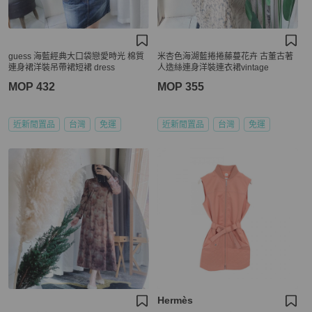
guess 海藍經典大口袋戀愛時光 棉質
米杏色海湖藍捲捲藤蔓花卉 古董古著
連身裙洋裝吊帶裙短裙 dress
人造絲連身洋裝連衣裙vintage
MOP 432
MOP 355
近新閒置品
台灣
免運
近新閒置品
台灣
免運
Hermès