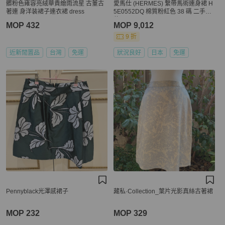
髒粉色雍容亮絨華貴繪雨流星 古董古
愛馬仕 (HERMES) 繫帶馬術連身裙 H
著連 身洋装裙子連衣裙 dress
5E0552DQ 棉質粉紅色 38 碼 二手女
款
MOP 432
MOP 9,012
9 折
近新閒置品
台灣
免運
狀況良好
日本
免運
Pennyblack光澤感裙子
藏私·Collection_葉片光影真絲古著裙
MOP 232
MOP 329