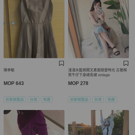
陳季敏
淺淺水藍側開叉素面戀愛時光 古著棉
質牛仔下身裙長裙 vintage
MOP 643
MOP 278
近新閒置品
台灣
免運
近新閒置品
台灣
免運