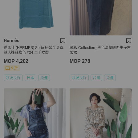
Hermès
愛馬仕 (HERMES) Serie 紐帶半身真
藏私·Collection_黑色法蘭絨面牛仔古
絲人造絲綠色 #34 二手女裝
著裙
MOP 4,202
MOP 278
9 折
狀況良好
日本
免運
狀況良好
台灣
免運