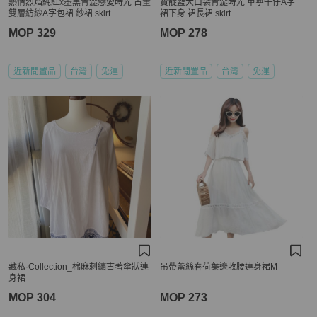
熱情烈焰純紅x墨黑青澀戀愛時光 古董
寶靛藍大口袋青澀時光 單寧牛仔A字
雙層紡紗A字包裙 紗裙 skirt
裙下身 裙長裙 skirt
MOP 329
MOP 278
近新閒置品
台灣
免運
近新閒置品
台灣
免運
藏私·Collection_棉麻刺繡古著傘狀連
吊帶蕾絲春荷葉邊收腰連身裙M
身裙
MOP 304
MOP 273