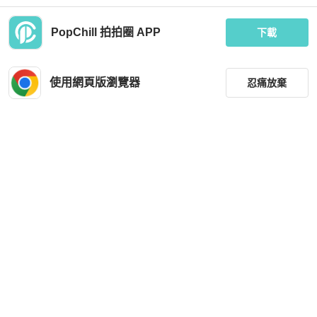
PopChill 拍拍圈 APP
下載
Louis Vuitton
Balenciaga
Louis Vuitton 路易威登 印花 經典老花
Balenciaga 女士 褶襇長裙36F FR-32
混紡百褶裙
FR-34 FR-36 FR-38 FR-40碼
使用網頁版瀏覽器
忍痛放棄
MOP 21,588
MOP 13,468
現折 200
現折 207
近新閒置品
台灣
免運
全新品
香港
免運
篩選
重設
品牌
分類
尺寸
Hermès
價格